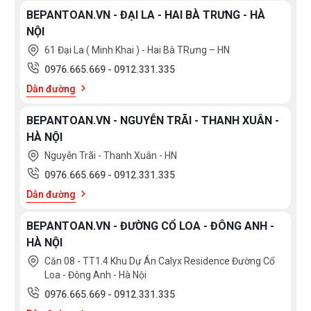
BEPANTOAN.VN - ĐẠI LA - HAI BÀ TRƯNG - HÀ
NỘI
61 Đại La ( Minh Khai ) - Hai Bà TRưng – HN
0976.665.669
-
0912.331.335
Dẫn đường
BEPANTOAN.VN - NGUYỄN TRÃI - THANH XUÂN -
HÀ NỘI
Nguyễn Trãi - Thanh Xuân - HN
0976.665.669
-
0912.331.335
Dẫn đường
BEPANTOAN.VN - ĐƯỜNG CỔ LOA - ĐÔNG ANH -
HÀ NỘI
Căn 08 - TT1.4 Khu Dự Án Calyx Residence Đường Cổ
Loa - Đông Anh - Hà Nội
0976.665.669
-
0912.331.335