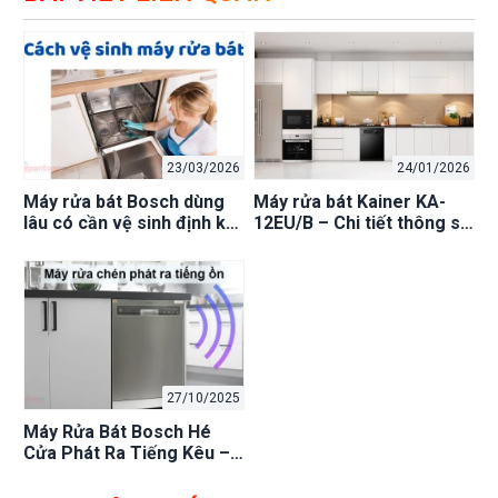
23/03/2026
24/01/2026
Máy rửa bát Bosch dùng
Máy rửa bát Kainer KA-
lâu có cần vệ sinh định kỳ
12EU/B – Chi tiết thông số
không?
kỹ thuật và tính năng vận
hành
27/10/2025
Máy Rửa Bát Bosch Hé
Cửa Phát Ra Tiếng Kêu –
Bình Thường Hay Lỗi?
Nguyên Nhân & Cách Khắc