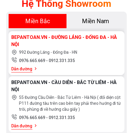
Hệ Thống Showroom
Phục
Miền Bắc
Miền Nam
BEPANTOAN.VN - ĐƯỜNG LÁNG - ĐỐNG ĐA - HÀ
NỘI
992 Đường Láng - Đống Đa - HN
0976.665.669
-
0912.331.335
Dẫn đường
BEPANTOAN.VN - CẦU DIỄN - BẮC TỪ LIÊM - HÀ
NỘI
55 Đường Cầu Diễn - Bắc Từ Liêm - Hà Nội ( đối diện cột
P111 đường tàu trên cao bên tay phải theo hướng đi từ
trôi, phùng đi về hướng cầu giấy )
0976.665.669
-
0912.331.335
Dẫn đường