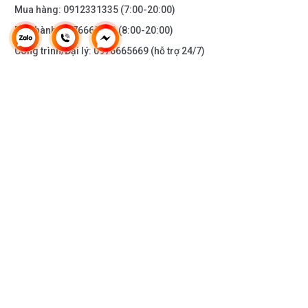
Mua hàng:
0912331335
(7:00-20:00)
Bảo hành:
0976665669
(8:00-20:00)
Công trình/Đại lý:
0976665669
(hỗ trợ 24/7)
THÔNG TIN KHÁC
DOANH NGHIỆP
DANH MỤC SẢN PHẨM
HỖ TRỢ KHÁCH HÀNG
KẾT NỐI VỚI CHÚNG TÔI