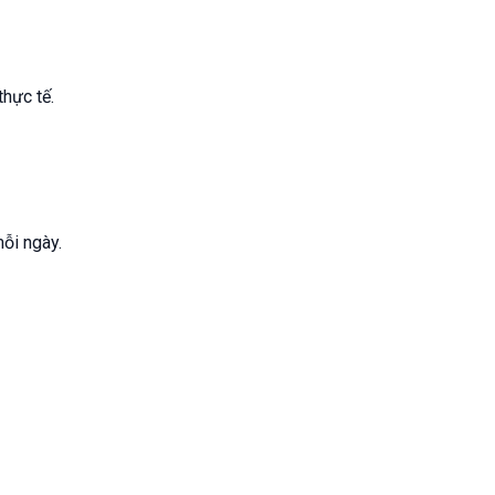
hực tế.
mỗi ngày.