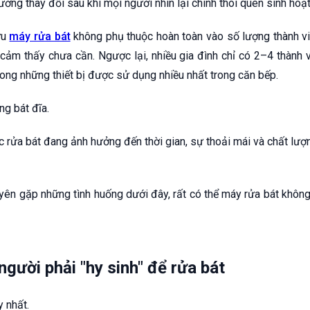
ường thay đổi sau khi mọi người nhìn lại chính thói quen sinh hoạ
ữu
máy rửa bát
không phụ thuộc hoàn toàn vào số lượng thành vi
ảm thấy chưa cần. Ngược lại, nhiều gia đình chỉ có 2–4 thành v
rong những thiết bị được sử dụng nhiều nhất trong căn bếp.
g bát đĩa.
c rửa bát đang ảnh hưởng đến thời gian, sự thoải mái và chất lư
ên gặp những tình huống dưới đây, rất có thể máy rửa bát không 
người phải "hy sinh" để rửa bát
y nhất.