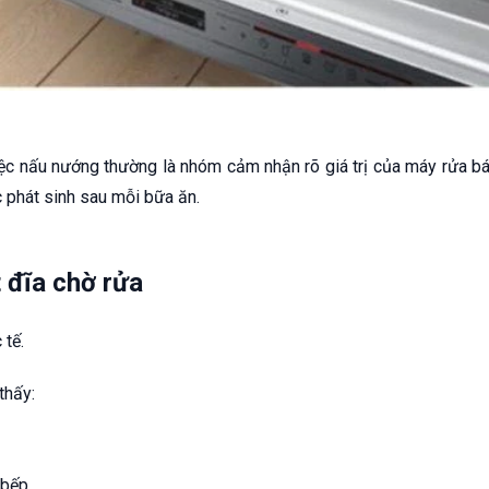
ệc nấu nướng thường là nhóm cảm nhận rõ giá trị của máy rửa bát 
 phát sinh sau mỗi bữa ăn.
t đĩa chờ rửa
 tế.
thấy:
 bếp