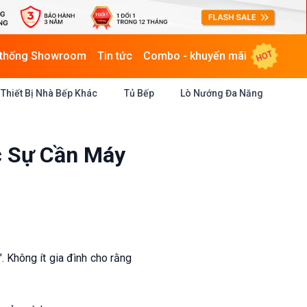
HOT
 thống Showroom
Tin tức
Combo - khuyến mãi
Thiết Bị Nhà Bếp Khác
Tủ Bếp
Lò Nướng Đa Năng
c Sự Cần Máy
. Không ít gia đình cho rằng