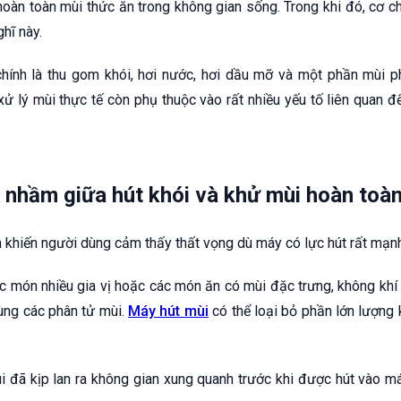
oàn toàn mùi thức ăn trong không gian sống. Trong khi đó, cơ ch
hĩ này.
ính là thu gom khói, hơi nước, hơi dầu mỡ và một phần mùi ph
xử lý mùi thực tế còn phụ thuộc vào rất nhiều yếu tố liên quan 
 nhầm giữa hút khói và khử mùi hoàn toà
 khiến người dùng cảm thấy thất vọng dù máy có lực hút rất mạnh
các món nhiều gia vị hoặc các món ăn có mùi đặc trưng, không khí
cùng các phân tử mùi.
Máy hút mùi
có thể loại bỏ phần lớn lượng 
 đã kịp lan ra không gian xung quanh trước khi được hút vào máy