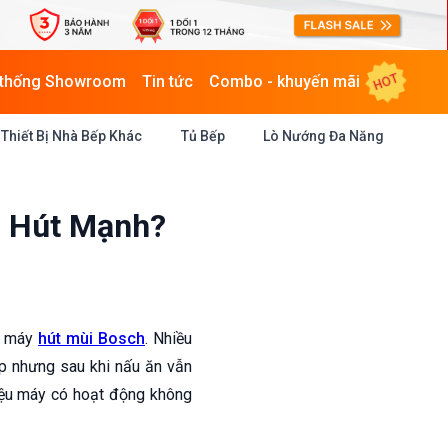
HOT
 thống Showroom
Tin tức
Combo - khuyến mãi
Thiết Bị Nhà Bếp Khác
Tủ Bếp
Lò Nướng Đa Năng
c Hút Mạnh?
ng máy
hút mùi Bosch
. Nhiều
ấp nhưng sau khi nấu ăn vẫn
liệu máy có hoạt động không