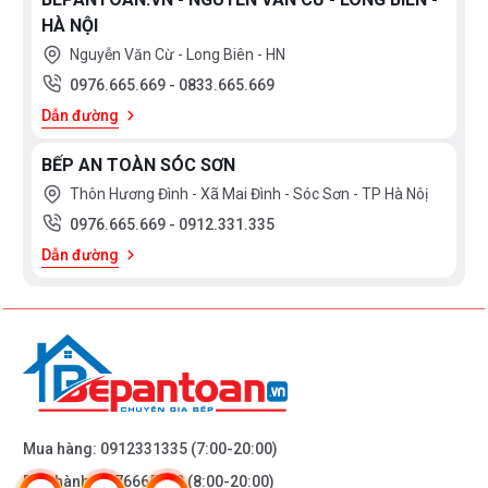
HÀ NỘI
Nguyễn Văn Cừ - Long Biên - HN
0976.665.669
-
0833.665.669
Dẫn đường
BẾP AN TOÀN SÓC SƠN
Thôn Hương Đình - Xã Mai Đình - Sóc Sơn - TP Hà Nôị
0976.665.669
-
0912.331.335
Dẫn đường
Mua hàng:
0912331335
(7:00-20:00)
Bảo hành:
0976665669
(8:00-20:00)