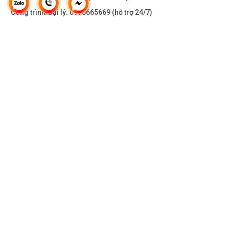
Công trình/Đại lý:
0976665669
(hỗ trợ 24/7)
THÔNG TIN KHÁC
DOANH NGHIỆP
DANH MỤC SẢN PHẨM
HỖ TRỢ KHÁCH HÀNG
KẾT NỐI VỚI CHÚNG TÔI