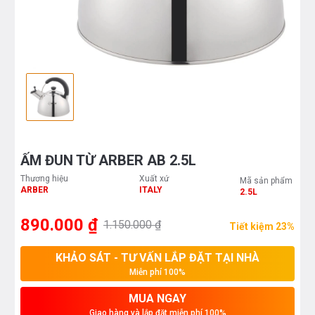
ẤM ĐUN TỪ ARBER AB 2.5L
Thương hiệu
Xuất xứ
Mã sản phẩm
ARBER
ITALY
2.5L
890.000 ₫
1.150.000 ₫
Tiết kiệm 23%
KHẢO SÁT - TƯ VẤN LẮP ĐẶT TẠI NHÀ
Miễn phí 100%
MUA NGAY
Giao hàng và lắp đặt miễn phí 100%