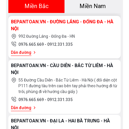
Miền Bắc
Miền Nam
BEPANTOAN.VN - ĐƯỜNG LÁNG - ĐỐNG ĐA - HÀ
NỘI
992 Đường Láng - Đống Đa - HN
0976.665.669
-
0912.331.335
Bạn quan tâm tới những sản phẩm ấm từ cũng như
Dẫn đường
các sản phẩm thiết bị nhà bếp và thiết bị phòng
tắm vui lòng liên hệ với chúng tôi
BEPANTOAN.VN - CẦU DIỄN - BẮC TỪ LIÊM - HÀ
NỘI
theo
hotline 0976665669 - 0912331335
để có giá tốt
55 Đường Cầu Diễn - Bắc Từ Liêm - Hà Nội ( đối diện cột
nhất hoặc tới trực tiếp địa chỉ hệ thống của Bếp an
P111 đường tàu trên cao bên tay phải theo hướng đi từ
toàn để được tư vấn tốt nhất từ các nhân viên bán
trôi, phùng đi về hướng cầu giấy )
hàng của chúng tôi!
0976.665.669
-
0912.331.335
Dẫn đường
BEPANTOAN.VN - ĐẠI LA - HAI BÀ TRƯNG - HÀ
NỘI