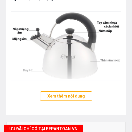
Ấm đun nước đáy từ Arber 2.5L
thiết kế hiện đại, sang
Xem thêm nội dung
trọng, kiểu dáng vô cùng đẹp và hiện đại, vòi và nắp ấm là
inox sáng bóng, cho căn bếp gia đình thêm long lanh và có
điểm nhấn hơn.
Ấm đun nước đáy từ
này được làm từ
inox 304 cao cấp, chuyên dùng trong y tế nên tuyệt đối an
ƯU ĐÃI CHỈ CÓ TẠI BEPANTOAN.VN