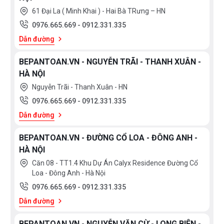
61 Đại La ( Minh Khai ) - Hai Bà TRưng – HN
0976.665.669
-
0912.331.335
Dẫn đường
BEPANTOAN.VN - NGUYỄN TRÃI - THANH XUÂN -
HÀ NỘI
Nguyễn Trãi - Thanh Xuân - HN
0976.665.669
-
0912.331.335
Dẫn đường
BEPANTOAN.VN - ĐƯỜNG CỔ LOA - ĐÔNG ANH -
HÀ NỘI
Căn 08 - TT1.4 Khu Dự Án Calyx Residence Đường Cổ
Loa - Đông Anh - Hà Nội
0976.665.669
-
0912.331.335
Dẫn đường
BEPANTOAN.VN - NGUYỄN VĂN CỪ - LONG BIÊN -