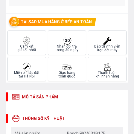
TẠI SAO MUA HÀNG Ở BẾP AN TOÀN
Cam kết
Nhận đổi trả
Bảo trì vĩnh viễn
giá tốt nhất
trong 30 ngày
trọn đời máy
Miễn phí lắp đặt
Giao hàng
Thanh toán
tại Hà Nội
toàn quốc
khi nhận hàng
MÔ TẢ SẢN PHẨM
THÔNG SỐ KỸ THUẬT
Mã sản phẩm
Bosch PKM631B17E