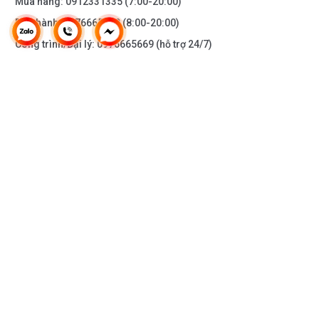
Mua hàng:
0912331335
(7:00-20:00)
Bảo hành:
0976665669
(8:00-20:00)
Công trình/Đại lý:
0976665669
(hỗ trợ 24/7)
THÔNG TIN KHÁC
DOANH NGHIỆP
DANH MỤC SẢN PHẨM
HỖ TRỢ KHÁCH HÀNG
KẾT NỐI VỚI CHÚNG TÔI