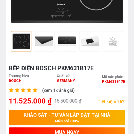
BẾP ĐIỆN BOSCH PKM631B17E
Thương hiệu
Xuất xứ
Mã sản phẩm
BOSCH
GERMANY
PKM631B17E
(xem 1 đánh giá)
11.525.000 ₫
15.500.000 ₫
Tiết kiệm 26%
KHẢO SÁT - TƯ VẤN LẮP ĐẶT TẠI NHÀ
Miễn phí 100%
MUA NGAY