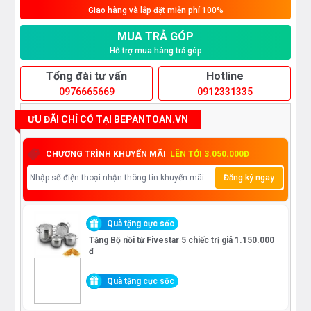
Giao hàng và lắp đặt miễn phí 100%
MUA TRẢ GÓP
Hỗ trợ mua hàng trả góp
Tổng đài tư vấn
Hotline
0976665669
0912331335
ƯU ĐÃI CHỈ CÓ TẠI BEPANTOAN.VN
CHƯƠNG TRÌNH KHUYẾN MÃI
LÊN TỚI 3.050.000Đ
Đăng ký ngay
Quà tặng cực sốc
Tặng Bộ nồi từ Fivestar 5 chiếc trị giá 1.150.000
đ
Quà tặng cực sốc