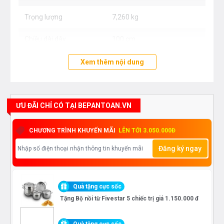
Trọng lượng
7,260 kg
Chiều dài dây
100 cm
Năng lượng
Điện
Xem thêm nội dung
Tần số
50, 60 Hz
ƯU ĐÃI CHỈ CÓ TẠI BEPANTOAN.VN
CHƯƠNG TRÌNH KHUYẾN MÃI
LÊN TỚI 3.050.000Đ
Đăng ký ngay
Quà tặng cực sốc
Tặng Bộ nồi từ Fivestar 5 chiếc trị giá 1.150.000 đ