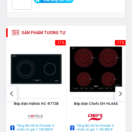
Quà tặng cực sốc
SẢN PHẨM TƯƠNG TỰ
20%
-21%
-11%
Bếp điện Hafele HC-R772B
Bếp điện Chefs EH-HL64A
Tặng Bộ nồi từ Fivestar 5
Tặng Bộ nồi từ Fivestar 5
chiếc trị giá 1.150.000 đ
chiếc trị giá 1.150.000 đ