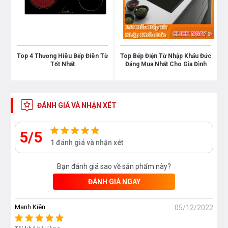
Top 4 Thương Hiêu Bếp Điên Từ
Top Bếp Điện Từ Nhập Khẩu Đức
Tốt Nhất
Đáng Mua Nhất Cho Gia Đình
ĐÁNH GIÁ VÀ NHẬN XÉT
Toàn cảnh - Bếp điện từ Feuer F99SG - Nhập khẩu
5/5
nguyên chiếc từ CHLB Đức
1 đánh giá và nhận xét
Bếp điện từ Feuer
F99SG được trang bị với công
Bạn đánh giá sao về sản phẩm này?
nghệ
Inverter EMF Shielding
thông minh vượt trội
ĐÁNH GIÁ NGAY
giúp làm giảm lượng tiêu thụ điện của các sản phẩm
có sử dụng lõi từ của bếp từ. Ngoài ra công
Mạnh Kiên
05/12/2022
nghệ
Inverter EMF Shielding
còn giúp bếp từ điều