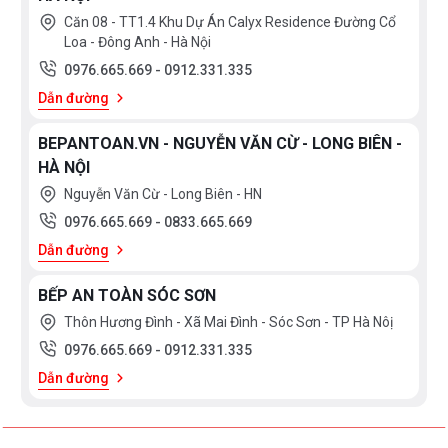
thất thoát nhiệt ra ngoài. Chức năng Booster ở vùng từ
Căn 08 - TT1.4 Khu Dự Án Calyx Residence Đường Cổ
Loa - Đông Anh - Hà Nội
nấu siêu nhanh, tuy nhiên thời gian tối đa mặc định
0976.665.669
-
0912.331.335
dùng chức năng này là 10 phút/lần tránh quá tải.
Dẫn đường
BEPANTOAN.VN - NGUYỄN VĂN CỪ - LONG BIÊN -
HÀ NỘI
Nguyễn Văn Cừ - Long Biên - HN
0976.665.669
-
0833.665.669
Dẫn đường
BẾP AN TOÀN SÓC SƠN
Thôn Hương Đình - Xã Mai Đình - Sóc Sơn - TP Hà Nôị
0976.665.669
-
0912.331.335
Dẫn đường
Bếp điện từ Feuer F99SG trang bị nhiều tiện ích hỗ
trợ người nội trợ giúp việc nấu ăn trở lên nhanh
chóng và dễ dàng hơn.