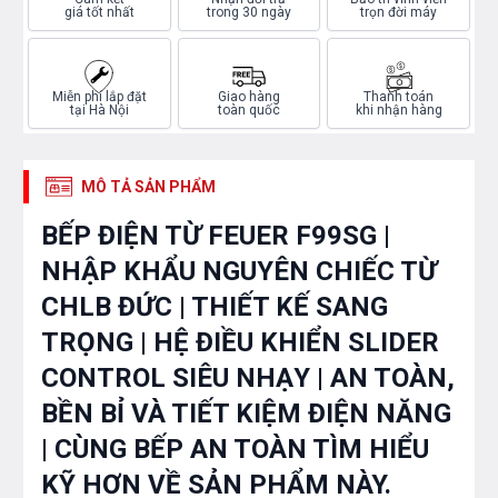
giá tốt nhất
trong 30 ngày
trọn đời máy
Miễn phí lắp đặt
Giao hàng
Thanh toán
tại Hà Nội
toàn quốc
khi nhận hàng
MÔ TẢ SẢN PHẨM
BẾP ĐIỆN TỪ FEUER F99SG |
NHẬP KHẨU NGUYÊN CHIẾC TỪ
CHLB ĐỨC | THIẾT KẾ SANG
TRỌNG | HỆ ĐIỀU KHIỂN SLIDER
CONTROL SIÊU NHẠY | AN TOÀN,
BỀN BỈ VÀ TIẾT KIỆM ĐIỆN NĂNG
| CÙNG BẾP AN TOÀN TÌM HIỂU
KỸ HƠN VỀ SẢN PHẨM NÀY.