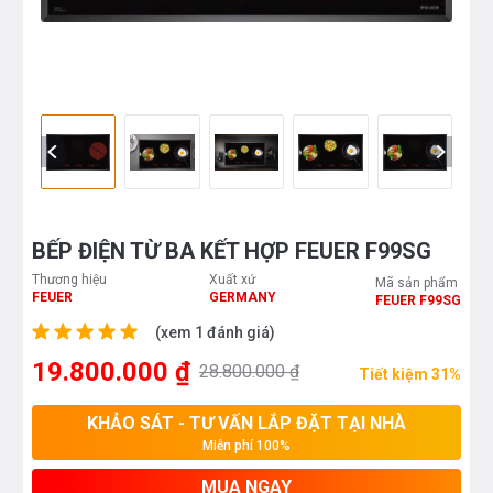
BẾP ĐIỆN TỪ BA KẾT HỢP FEUER F99SG
Thương hiệu
Xuất xứ
Mã sản phẩm
FEUER
GERMANY
FEUER F99SG
(xem 1 đánh giá)
19.800.000 ₫
28.800.000 ₫
Tiết kiệm 31%
KHẢO SÁT - TƯ VẤN LẮP ĐẶT TẠI NHÀ
Miễn phí 100%
MUA NGAY