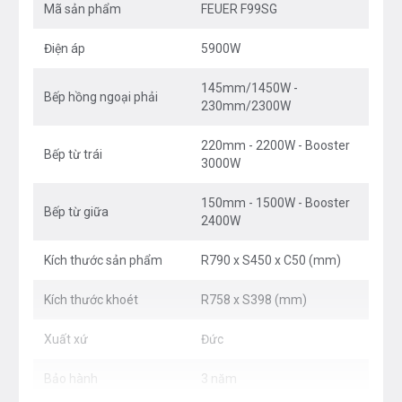
Mã sản phẩm
FEUER F99SG
cách nhiệt. Mặt bếp tản nhiệt nhanh và được cách điện
an toàn với các linh kiện điện tử bên trong thân. Bạn có
Điện áp
5900W
thể yên tâm sử dụng mà không lo bị bỏng hay điện
giật.
145mm/1450W -
Bếp hồng ngoại phải
230mm/2300W
220mm - 2200W - Booster
Bếp từ trái
3000W
150mm - 1500W - Booster
Bếp từ giữa
2400W
Kích thước sản phẩm
R790 x S450 x C50 (mm)
Kích thước khoét
R758 x S398 (mm)
Xuất xứ
Đức
Phối cảnh - Bếp điện từ Feuer F99SG
Bảo hành
3 năm
Đây là mặt kính chuyên dụng dành cho bếp điện từ, là