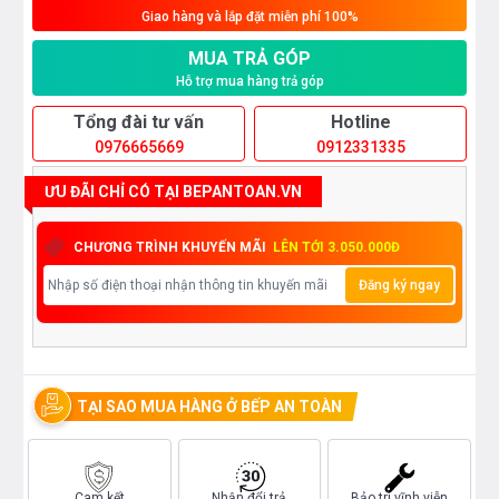
Giao hàng và lắp đặt miễn phí 100%
MUA TRẢ GÓP
Hỗ trợ mua hàng trả góp
Tổng đài tư vấn
Hotline
0976665669
0912331335
ƯU ĐÃI CHỈ CÓ TẠI BEPANTOAN.VN
CHƯƠNG TRÌNH KHUYẾN MÃI
LÊN TỚI 3.050.000Đ
Đăng ký ngay
TẠI SAO MUA HÀNG Ở BẾP AN TOÀN
Cam kết
Nhận đổi trả
Bảo trì vĩnh viễn