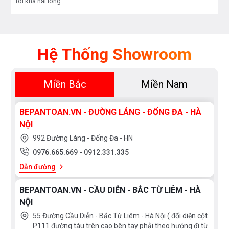
Tôi khá hài lòng
chỉnh mức công suất phù hợp để không làm tiêu thụ
nhiều điện năng. Bếp điện từ Feuer
F99SG
với cảm
biến thông minh sẽ cố định công suất tiêu thụ điện khi
đun nấu, không bật tắt liên tục như các bếp từ thông
Hệ Thống Showroom
thường khác (tự động điều chỉnh liên tục để đảm bảo
mức nhiệt tương đương bằng với con số hiển thị trên
Miền Bắc
Miền Nam
bàn điều khiển).
BEPANTOAN.VN - ĐƯỜNG LÁNG - ĐỐNG ĐA - HÀ
NỘI
992 Đường Láng - Đống Đa - HN
0976.665.669
-
0912.331.335
Dẫn đường
BEPANTOAN.VN - CẦU DIỄN - BẮC TỪ LIÊM - HÀ
NỘI
55 Đường Cầu Diễn - Bắc Từ Liêm - Hà Nội ( đối diện cột
P111 đường tàu trên cao bên tay phải theo hướng đi từ