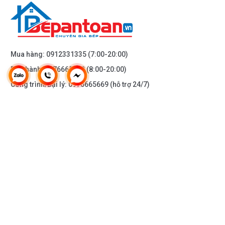
Bếp điện từ
Feuer F99SG được tích hợp chức năng tự
nhận diện vùng nấu, khi ta đặt nồi lên 1 trong 2 vùng
nấu sau đó ấn nút khởi động bếp sau thời gian 1-2
Mua hàng:
0912331335
(7:00-20:00)
giây bếp sẽ tự động tìm vùng nấu đã có nồi, ta chỉ
Bảo hành:
0976665669
(8:00-20:00)
việc điều chỉnh mức công suất to nhỏ theo ý muốn mà
Công trình/Đại lý:
0976665669
(hỗ trợ 24/7)
không phải thao tác chọn vùng nấu như bếp thông
thường. Công nghệ
Inverter EMF Shielding
được áp
dụng trên bếp điện từ Feuer F99SG có khả năng phản
ứng thay đổi công suất theo điều khiển ngay tức thì,
THÔNG TIN KHÁC
khi người dùng điều chỉnh tăng giảm nhiệt độ đun nấu,
bếp điều chỉnh thay đổi tức thì về mức nhiệt độ mong
DOANH NGHIỆP
muốn.
DANH MỤC SẢN PHẨM
HỖ TRỢ KHÁCH HÀNG