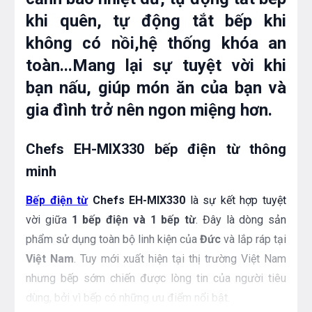
khi quên, tự động tắt bếp khi
không có nồi,hệ thống khóa an
toàn...Mang lại sự tuyệt vời khi
bạn nấu, giúp món ăn của bạn và
gia đình trở nên ngon miệng hơn.
Chefs EH-MIX330 bếp điện từ thông
minh
Bếp điện từ
Chefs EH-MIX330
là sự kết hợp tuyệt
vời giữa
1 bếp điện và 1 bếp từ
. Đây là dòng sản
phẩm sử dụng toàn bộ linh kiện của
Đức
và lắp ráp tại
Việt Nam
. Tuy mới xuất hiện tại thị trường Việt Nam
nhưng bếp sớm chiến được lòng tin của người tiêu
dùng, bởi vì bếp có những ưu điểm nổi bật.