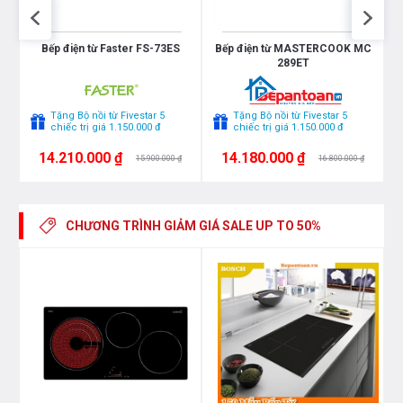
cũng sẽ được chúng tôi tư vấn và hướng dẫn sử dụng
tận tình. Bởi chúng tôi lấy sự hài lòng của khách hàng
Bếp điện từ Faster FS-73ES
Bếp điện từ MASTERCOOK MC
289ET
làm phương trâm hoạt động.
Tặng Bộ nồi từ Fivestar 5
Tặng Bộ nồi từ Fivestar 5
chiếc trị giá 1.150.000 đ
chiếc trị giá 1.150.000 đ
14.210.000 ₫
14.180.000 ₫
15.900.000 ₫
16.800.000 ₫
CHƯƠNG TRÌNH GIẢM GIÁ
SALE UP TO 50%