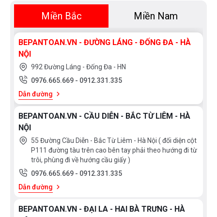
Miền Bắc
Miền Nam
BEPANTOAN.VN - ĐƯỜNG LÁNG - ĐỐNG ĐA - HÀ
NỘI
992 Đường Láng - Đống Đa - HN
0976.665.669
-
0912.331.335
Dẫn đường
BEPANTOAN.VN - CẦU DIỄN - BẮC TỪ LIÊM - HÀ
NỘI
55 Đường Cầu Diễn - Bắc Từ Liêm - Hà Nội ( đối diện cột
P111 đường tàu trên cao bên tay phải theo hướng đi từ
trôi, phùng đi về hướng cầu giấy )
0976.665.669
-
0912.331.335
Dẫn đường
BEPANTOAN.VN - ĐẠI LA - HAI BÀ TRƯNG - HÀ