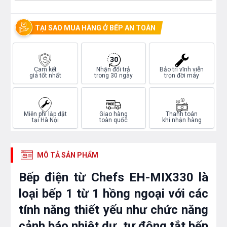
TẠI SAO MUA HÀNG Ở BẾP AN TOÀN
Cam kết
Nhận đổi trả
Bảo trì vĩnh viễn
giá tốt nhất
trong 30 ngày
trọn đời máy
Miễn phí lắp đặt
Giao hàng
Thanh toán
tại Hà Nội
toàn quốc
khi nhận hàng
MÔ TẢ SẢN PHẨM
Bếp điện từ Chefs EH-MIX330 là
loại bếp 1 từ 1 hồng ngoại với các
tính năng thiết yếu như chức năng
cảnh báo nhiệt dư, tự động tắt bếp