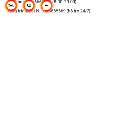
Bảo hành:
0976665669
(8:00-20:00)
Công trình/Đại lý:
0976665669
(hỗ trợ 24/7)
THÔNG TIN KHÁC
DOANH NGHIỆP
DANH MỤC SẢN PHẨM
HỖ TRỢ KHÁCH HÀNG
KẾT NỐI VỚI CHÚNG TÔI