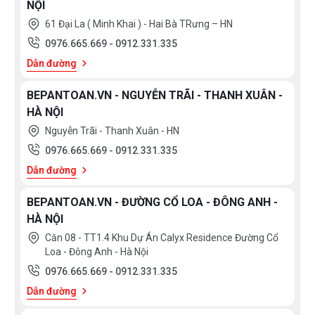
NỘI
61 Đại La ( Minh Khai ) - Hai Bà TRưng – HN
0976.665.669
-
0912.331.335
Dẫn đường
BEPANTOAN.VN - NGUYỄN TRÃI - THANH XUÂN -
HÀ NỘI
Nguyễn Trãi - Thanh Xuân - HN
0976.665.669
-
0912.331.335
Dẫn đường
BEPANTOAN.VN - ĐƯỜNG CỔ LOA - ĐÔNG ANH -
HÀ NỘI
Căn 08 - TT1.4 Khu Dự Án Calyx Residence Đường Cổ
Loa - Đông Anh - Hà Nội
0976.665.669
-
0912.331.335
Dẫn đường