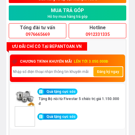
MUA TRẢ GÓP
Hỗ trợ mua hàng trả góp
Tổng đài tư vấn
Hotline
0976665669
0912331335
ƯU ĐÃI CHỈ CÓ TẠI BEPANTOAN.VN
CHƯƠNG TRÌNH KHUYẾN MÃI
LÊN TỚI 3.050.000Đ
Đăng ký ngay
Quà tặng cực sốc
Tặng Bộ nồi từ Fivestar 5 chiếc trị giá 1.150.000
đ
Quà tặng cực sốc