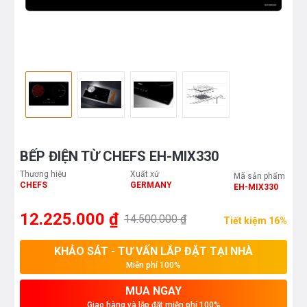
BẾP ĐIỆN TỪ CHEFS EH-MIX330
Thương hiệu
Xuất xứ
Mã sản phẩm
CHEFS
GERMANY
EH-MIX330
12.225.000 ₫
14.500.000 ₫
Tiết kiệm 16%
KHẢO SÁT - TƯ VẤN LẮP ĐẶT TẠI NHÀ
Miễn phí 100%
MUA NGAY
Giao hàng và lắp đặt miễn phí 100%