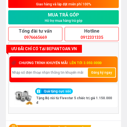
Giao hàng và lắp đặt miễn phí 100%
MUA TRẢ GÓP
Hỗ trợ mua hàng trả góp
Tổng đài tư vấn
Hotline
0976665669
0912331335
ƯU ĐÃI CHỈ CÓ TẠI BEPANTOAN.VN
CHƯƠNG TRÌNH KHUYẾN MÃI
LÊN TỚI 3.050.000Đ
Đăng ký ngay
Quà tặng cực sốc
Tặng Bộ nồi từ Fivestar 5 chiếc trị giá 1.150.000
đ