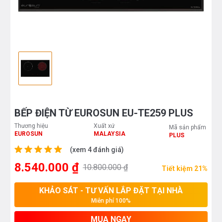
BẾP ĐIỆN TỪ EUROSUN EU-TE259 PLUS
Thương hiệu
Xuất xứ
Mã sản phẩm
EUROSUN
MALAYSIA
PLUS
(xem 4 đánh giá)
8.540.000 ₫
10.800.000 ₫
Tiết kiệm 21%
KHẢO SÁT - TƯ VẤN LẮP ĐẶT TẠI NHÀ
Miễn phí 100%
MUA NGAY