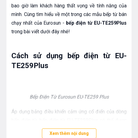
bao giờ làm khách hàng thất vọng về tính năng của
mình. Cùng tìm hiểu về một trong các mẫu bếp từ bán
chạy nhất của Eurosun -
bếp điện từ EU-TE259Plus
trong bài viết dưới đây nhé!
Cách sử dụng bếp điện từ EU-
TE259Plus
Bếp Điện Từ Eurosun EU-TE259 Plus
Áp dụng bảng điều khiển cảm ứng cổ điển của dòng
bếp điện từ, bếp điện từ EU-TE259Plus có thể được
điều khiển thông qua việc chạm vào các nút cảm ứng
Xem thêm nội dung
trên mặt bếp. Với 2 vùng nấu riêng biệt, dòng bếp này