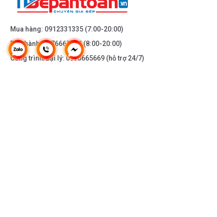
Mua hàng:
0912331335
(7:00-20:00)
Bảo hành:
0976665669
(8:00-20:00)
Công trình/Đại lý:
0976665669
(hỗ trợ 24/7)
THÔNG TIN KHÁC
DOANH NGHIỆP
DANH MỤC SẢN PHẨM
HỖ TRỢ KHÁCH HÀNG