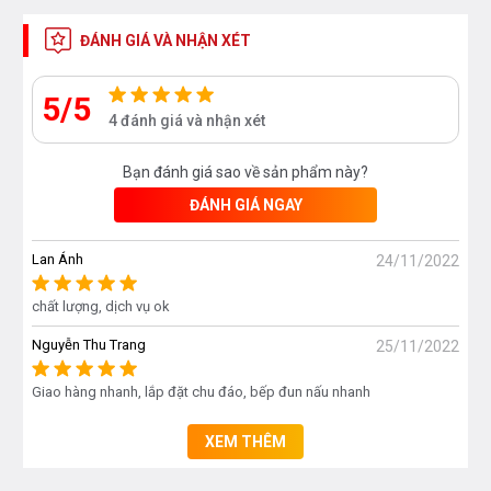
Hãy nhấc máy lên và gọi điện cho Bếp An Toàn để
ĐÁNH GIÁ VÀ NHẬN XÉT
có những ưu đãi tốt nhất nhé
5/5
Hotline : 0912 331 335 hoặc 0976 665 669
4 đánh giá và nhận xét
Bạn đánh giá sao về sản phẩm này?
ĐÁNH GIÁ NGAY
Lan Ánh
24/11/2022
chất lượng, dịch vụ ok
Nguyễn Thu Trang
25/11/2022
Giao hàng nhanh, lắp đặt chu đáo, bếp đun nấu nhanh
XEM THÊM