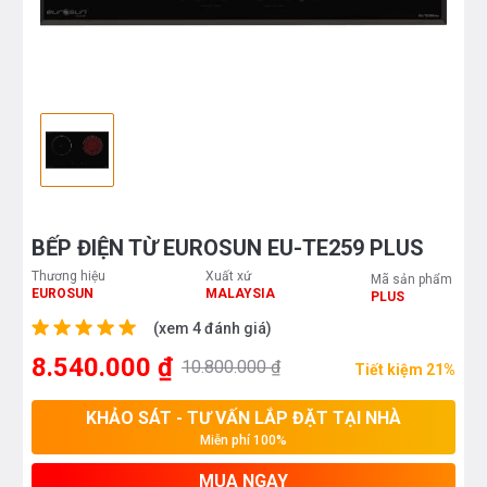
BẾP ĐIỆN TỪ EUROSUN EU-TE259 PLUS
Thương hiệu
Xuất xứ
Mã sản phẩm
EUROSUN
MALAYSIA
PLUS
(xem 4 đánh giá)
8.540.000 ₫
10.800.000 ₫
Tiết kiệm 21%
KHẢO SÁT - TƯ VẤN LẮP ĐẶT TẠI NHÀ
Miễn phí 100%
MUA NGAY