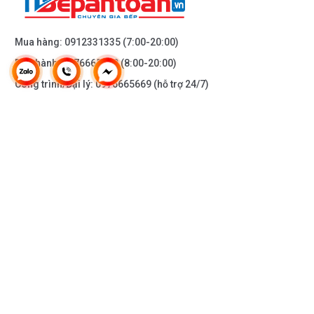
Mua hàng:
0912331335
(7:00-20:00)
Bảo hành:
0976665669
(8:00-20:00)
Công trình/Đại lý:
0976665669
(hỗ trợ 24/7)
THÔNG TIN KHÁC
DOANH NGHIỆP
DANH MỤC SẢN PHẨM
HỖ TRỢ KHÁCH HÀNG