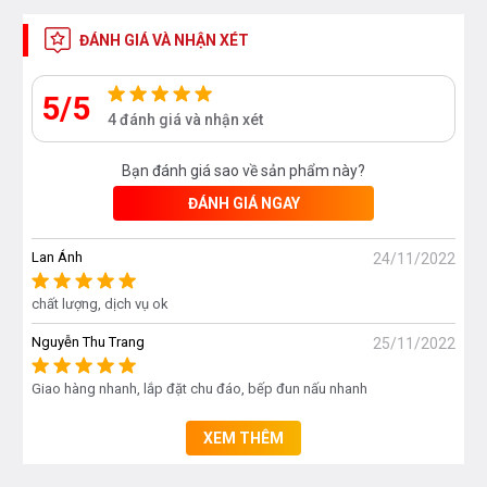
Hãy nhấc máy lên và gọi điện cho Bếp An Toàn để
ĐÁNH GIÁ VÀ NHẬN XÉT
có những ưu đãi tốt nhất nhé
5/5
Hotline : 0912 331 335 hoặc 0976 665 669
4 đánh giá và nhận xét
Bạn đánh giá sao về sản phẩm này?
ĐÁNH GIÁ NGAY
Lan Ánh
24/11/2022
chất lượng, dịch vụ ok
Nguyễn Thu Trang
25/11/2022
Giao hàng nhanh, lắp đặt chu đáo, bếp đun nấu nhanh
XEM THÊM