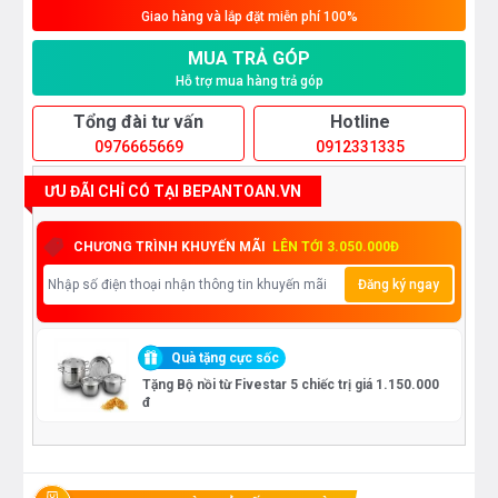
Giao hàng và lắp đặt miễn phí 100%
MUA TRẢ GÓP
Hỗ trợ mua hàng trả góp
Tổng đài tư vấn
Hotline
0976665669
0912331335
ƯU ĐÃI CHỈ CÓ TẠI BEPANTOAN.VN
CHƯƠNG TRÌNH KHUYẾN MÃI
LÊN TỚI 3.050.000Đ
Đăng ký ngay
Quà tặng cực sốc
Tặng Bộ nồi từ Fivestar 5 chiếc trị giá 1.150.000
đ