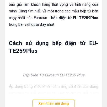
bao giờ làm khách hàng thất vọng về tính năng của
mình. Cùng tìm hiểu về một trong các mẫu bếp từ bán
chạy nhất của Eurosun -
bếp điện từ EU-TE259Plus
trong bài viết dưới đây nhé!
Cách sử dụng bếp điện từ EU-
TE259Plus
Bếp Điện Từ Eurosun EU-TE259 Plus
Áp dụng bảng điều khiển cảm ứng cổ điển của dòng
bếp điện từ, bếp điện từ EU-TE259Plus có thể được
điều khiển thông qua việc chạm vào các nút cảm ứng
Xem thêm nội dung
trên mặt bếp. Với 2 vùng nấu riêng biệt, dòng bếp này