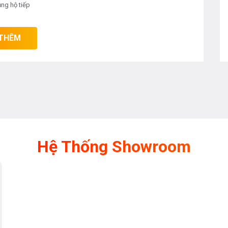
không thể can thiệp vào hoạt động bếp,
ủng hộ tiếp
mặt bếp.
THÊM
hiện đại này tại các chi nhánh của bếp
đãi và chính sách hậu mãi hấp dẫn là giá
các sản phẩm thiết bị nhà bếp và
heo
hotline 0976665669 -
ịa chỉ hệ thống của Bếp an toàn để
a chúng tôi!
Hệ Thống Showroom