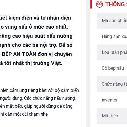
THÔNG 
tiết kiệm điện và tự nhận diện
Mã sản phẩ
ho vùng nấu ở mức cao nhất,
, nâng cao hiệu suất nấu nướng
Hãng sản xu
h cho các bà nội trợ. Để sở
Loại sản ph
n qua BẾP AN TOÀN đơn vị chuyên
́ tốt nhất thị trường Việt.
Số bếp nấu
Chức năng t
khiển cảm ứng riêng biệt với bộ cảm biến
 người dùng. Các chức năng nấu nướng,
inventer
trên mặt bếp, giúp người dùng dễ dàng
chỉ cần một cái chạm nhẹ.
Mặt bếp