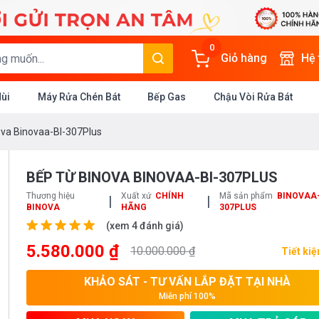
0
Giỏ hàng
Hệ
Mùi
Máy Rửa Chén Bát
Bếp Gas
Chậu Vòi Rửa Bát
va Binovaa-BI-307Plus
BẾP TỪ BINOVA BINOVAA-BI-307PLUS
Thương hiệu
Xuất xứ
CHÍNH
Mã sản phẩm
BINOVAA-
|
|
BINOVA
HÃNG
307PLUS
(xem 4 đánh giá)
5.580.000 ₫
10.000.000 ₫
Tiết ki
KHẢO SÁT - TƯ VẤN LẮP ĐẶT TẠI NHÀ
Miễn phí 100%