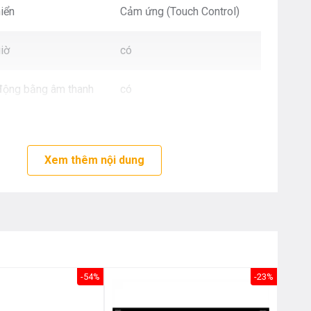
Nôị
iển
Cảm ứng (Touch Control)
0976.665.669
-
0912.331.335
iờ
có
động bằng âm thanh
có
á an toàn
có
Xem thêm nội dung
àu sắc
kính đen
 độc lập chức năng từng
có
-54%
-23%