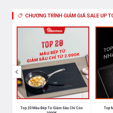
CHƯƠNG TRÌNH GIẢM GIÁ
SALE UP T
Tích hợp tính năng nấu nướng hiện đại, a
Bếp từ Binova
BI-307-plus
được thiết kế có 2 vùng nấ
2000 W và có thể đạt công suất tối đa khi sử dụng cả
Vùng nấu được tích hợp chế độ tăng cường nhiệt hiện đ
mức cao nhất trong thời gian ngắn giúp việc nấu nướn
Top 20 Mẫu Bếp Từ Giảm Sâu Chỉ Còn
Top 
2990K