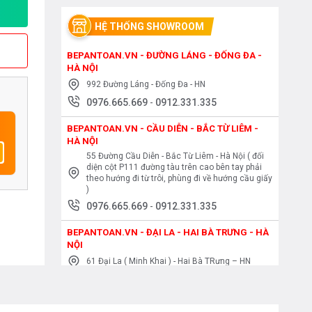
HỆ THỐNG SHOWROOM
BEPANTOAN.VN - ĐƯỜNG LÁNG - ĐỐNG ĐA -
HÀ NỘI
992 Đường Láng - Đống Đa - HN
0976.665.669
-
0912.331.335
BEPANTOAN.VN - CẦU DIỄN - BẮC TỪ LIÊM -
HÀ NỘI
55 Đường Cầu Diễn - Bắc Từ Liêm - Hà Nội ( đối
diện cột P111 đường tàu trên cao bên tay phải
theo hướng đi từ trôi, phùng đi về hướng cầu giấy
)
0976.665.669
-
0912.331.335
BEPANTOAN.VN - ĐẠI LA - HAI BÀ TRƯNG - HÀ
NỘI
61 Đại La ( Minh Khai ) - Hai Bà TRưng – HN
0976.665.669
-
0912.331.335
BEPANTOAN.VN - NGUYỄN TRÃI - THANH