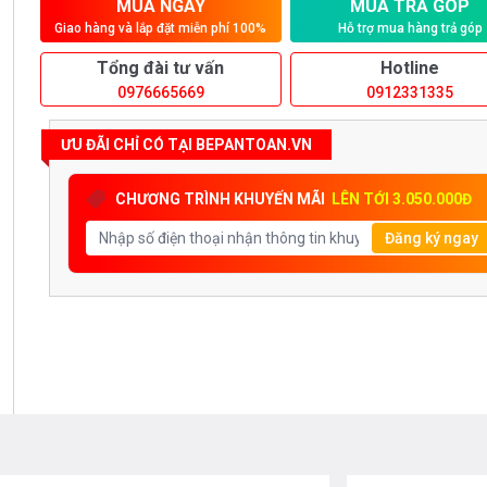
MUA NGAY
MUA TRẢ GÓP
Giao hàng và lắp đặt miễn phí 100%
Hỗ trợ mua hàng trả góp
Tổng đài tư vấn
Hotline
0976665669
0912331335
ƯU ĐÃI CHỈ CÓ TẠI BEPANTOAN.VN
CHƯƠNG TRÌNH KHUYẾN MÃI
LÊN TỚI 3.050.000Đ
Đăng ký ngay