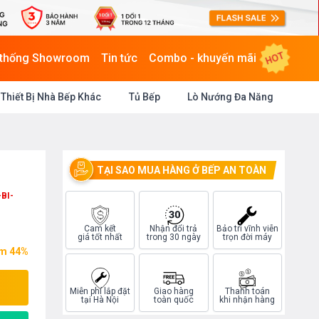
HOT
 thống Showroom
Tin tức
Combo - khuyến mãi
Thiết Bị Nhà Bếp Khác
Tủ Bếp
Lò Nướng Đa Năng
TẠI SAO MUA HÀNG Ở BẾP AN TOÀN
BI-
Cam kết
Nhận đổi trả
Bảo trì vĩnh viễn
giá tốt nhất
trong 30 ngày
trọn đời máy
ệm 44%
Miễn phí lắp đặt
Giao hàng
Thanh toán
tại Hà Nội
toàn quốc
khi nhận hàng