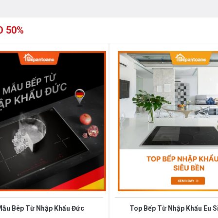
O 50%
n toàn
u, 2 bếp đều có công suất tối đa là
 2 bếp ( tổng công suất đạt 4000W).
ại, nâng cao hiệu suất hoạt động lên
g nhanh gọn hơn.
Mẫu Bêp Từ Nhập Khẩu Đức
Top Bếp Từ Nhập Khẩu Eu S