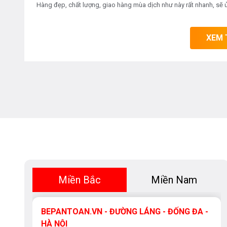
phím cảm ứng điều khiển sẽ bị ẩn đi và trẻ em sẽ 
Hàng đẹp, chất lượng, giao hàng mùa dịch như này rất nhanh, sẽ 
đảm bảo sự an toàn cho trẻ khi vô tình chạm vào 
XEM 
Bạn có thể tìm mua model bếp từ
Binova BI-307-plus
an toàn. Sở hữu sản phẩm chính hãng với giá thành ưu 
trị thiết thực Tốt mang đến cho quý khách hàng.
Bạn quan tâm tới những sản phẩm bếp từ cũng như 
thiết bị phòng tắm vui lòng liên hệ với chúng tôi t
0912331335
để có giá tốt nhất hoặc tới trực tiếp đ
được tư vấn tốt nhất từ các nhân viên bán hàng củ
Miền Bắc
Miền Nam
BEPANTOAN.VN - ĐƯỜNG LÁNG - ĐỐNG ĐA -
HÀ NỘI