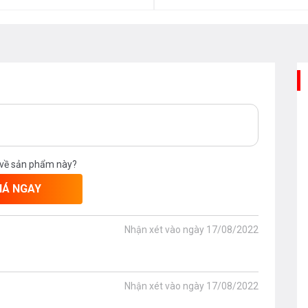
c điều chỉnh công suất nấu giúp bạn
-307-plus
với các món luộc, rán, chiên,
ặt thời gian nấu nướng thích hợp cho
BI-307-plus
sẽ tự động tắt sau khi hết
ian đứng bên bếp mà vẫn chuẩn bị xong
 về sản phẩm này?
 Sau khi sử dụng, mặc dù đã tắt bếp
IÁ NGAY
g trong vài phút. Nếu bếp từ
Binova BI-
gười dùng tránh việc chạm vào bếp, dễ
Nhận xét vào ngày
17/08/2022
Nhận xét vào ngày
17/08/2022
ùng kích hoạt tính năng này, toàn bộ các