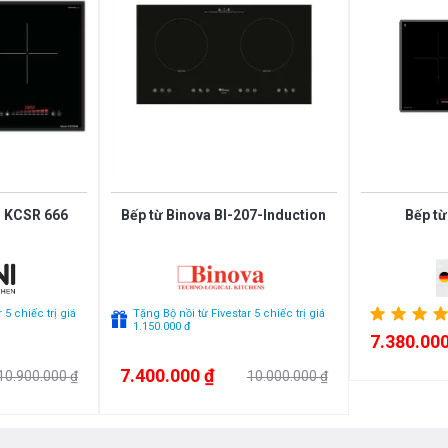
 biệt khi kết thúc quá trình nấu nướng, hệ
inh kiện bên trong, giúp bếp hoạt động
ất liệu kính
Eurokera
chịu lực, chịu
t lên đến 800 độ C. Do đó bạn sẽ không
hiệt đột ngột.
I KCSR 666
Bếp từ Binova BI-207-Induction
Bếp từ
 5 chiếc trị giá
Tặng Bộ nồi từ Fivestar 5 chiếc trị giá
1.150.000 đ
7.380.000
7.400.000 ₫
10.900.000 ₫
10.000.000 ₫