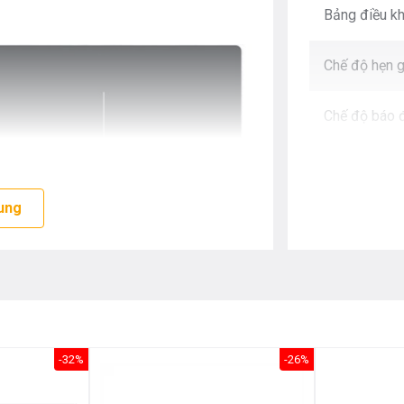
Bảng điều kh
Chế độ hẹn g
Chế độ báo 
Hệ thống kho
ung
Chất liệu/ m
Chương trình
bếp
-32%
-26%