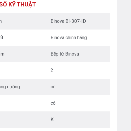
XUÂN - HÀ NỘI
SỐ KỸ THUẬT
Nguyễn Trãi - Thanh Xuân - HN
0976.665.669
-
0912.331.335
m
Binova BI-307-ID
BEPANTOAN.VN - ĐƯỜNG CỔ LOA - ĐÔNG ANH
- HÀ NỘI
ất
Binova chính hãng
Căn 08 - TT1.4 Khu Dự Án Calyx Residence
Đường Cổ Loa - Đông Anh - Hà Nội
0976.665.669
-
0912.331.335
ẩm
Bếp từ Binova
BEPANTOAN.VN - NGUYỄN VĂN CỪ - LONG
BIÊN - HÀ NỘI
2
Nguyễn Văn Cừ - Long Biên - HN
0976.665.669
-
0833.665.669
ăng cường
có
BEPANTOAN.VN - QUẬN TÂN BÌNH - TP HCM
Hoàng Văn Thụ - Phường 4 - Quân Tân Bình - TP
có
HCM
0912331335
-
0976665669
K
BẾP AN TOÀN SÓC SƠN
Thôn Hương Đình - Xã Mai Đình - Sóc Sơn - TP Hà