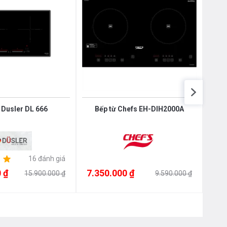
 Dusler DL 666
Bếp từ Chefs EH-DIH2000A
BẾP 
16 đánh giá
 ₫
7.350.000 ₫
7.2
15.900.000 ₫
9.590.000 ₫