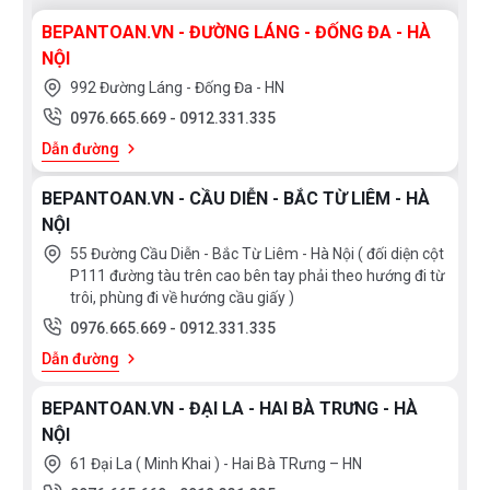
tiến trong bếp từ của bạn giúp tăng thêm công suất để đẩy
BEPANTOAN.VN - ĐƯỜNG LÁNG - ĐỐNG ĐA - HÀ
nhanh quá trình nấu. Ví dụ: Bạn có thể nấu 2 lít nước sôi
NỘI
nhanh gấp 3 lần so với các loại bếp khác.
992 Đường Láng - Đống Đa - HN
0976.665.669
-
0912.331.335
Dẫn đường
BEPANTOAN.VN - CẦU DIỄN - BẮC TỪ LIÊM - HÀ
NỘI
55 Đường Cầu Diễn - Bắc Từ Liêm - Hà Nội ( đối diện cột
P111 đường tàu trên cao bên tay phải theo hướng đi từ
trôi, phùng đi về hướng cầu giấy )
0976.665.669
-
0912.331.335
Dẫn đường
BEPANTOAN.VN - ĐẠI LA - HAI BÀ TRƯNG - HÀ
Thiết kế ComfortProfile: sang trọng và đầy cảm xúc
NỘI
61 Đại La ( Minh Khai ) - Hai Bà TRưng – HN
Làm đẹp cho căn bếp của bạn trở nên sang trọng và nổi bật