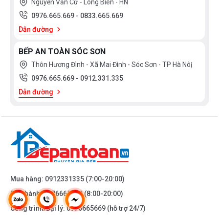
Nguyễn Văn Cừ - Long Biên - HN
0976.665.669
-
0833.665.669
Dẫn đường
BẾP AN TOÀN SÓC SƠN
Thôn Hương Đình - Xã Mai Đình - Sóc Sơn - TP Hà Nôị
0976.665.669
-
0912.331.335
Dẫn đường
ĐÁNH GIÁ CHI TIẾT
BẾP TỪ BOSCH ĐỨC CHÍNH HÃNG
PIE875DC1E
được thiết
kế vùng nấu siêu lớn với 4 khu vực cảm ứng Sprint chức
năng cho từng khu vực:
Mua hàng:
0912331335
(7:00-20:00)
Bảo hành:
0976665669
(8:00-20:00)
- 1 vùng nấu lớn với kích thước 28cm
Công trình/Đại lý:
0976665669
(hỗ trợ 24/7)