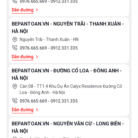
0976.665.669
-
0912.331.335
với thiết kế mặt kính vát viền, bo viền kim loại ở cạnh bên.
Dẫn đường
Mặt kính Schott Ceran của bếp được sản xuất tại Mainz –
Đức, một loại gốm kính cao cấp được làm từ gốm sứ thủy
BEPANTOAN.VN - NGUYỄN TRÃI - THANH XUÂN -
tinh đặc biệt có khả năng chịu lực, chịu nhiệt và khả năng va
HÀ NỘI
đập tốt, chống lại những cú sốc nhiệt đột ngột lên đến 750°C
Nguyễn Trãi - Thanh Xuân - HN
và đặc biệt không chứa các kim loại nặng độc hại asen và
0976.665.669
-
0912.331.335
antimon rất thân thiện với môi trường.
Dẫn đường
BEPANTOAN.VN - ĐƯỜNG CỔ LOA - ĐÔNG ANH -
HÀ NỘI
Căn 08 - TT1.4 Khu Dự Án Calyx Residence Đường Cổ
Loa - Đông Anh - Hà Nội
Pan Recognition – Nhận dạng nồi nấu thông minh
0976.665.669
-
0912.331.335
Bếp có thể tự nhận diện kích thước của xoong, nồi, chảo. Nếu
Dẫn đường
không có dụng cụ nấu, bếp sẽ tự động tắt
BEPANTOAN.VN - NGUYỄN VĂN CỪ - LONG BIÊN -
HÀ NỘI