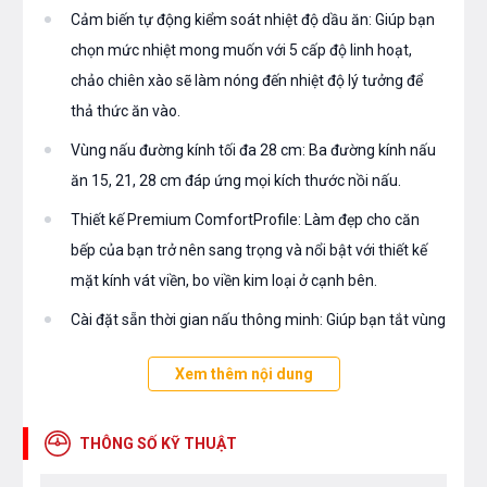
Cảm biến tự động kiểm soát nhiệt độ dầu ăn: Giúp bạn
chọn mức nhiệt mong muốn với 5 cấp độ linh hoạt,
chảo chiên xào sẽ làm nóng đến nhiệt độ lý tưởng để
thả thức ăn vào.
Vùng nấu đường kính tối đa 28 cm: Ba đường kính nấu
ăn 15, 21, 28 cm đáp ứng mọi kích thước nồi nấu.
Thiết kế Premium ComfortProfile: Làm đẹp cho căn
bếp của bạn trở nên sang trọng và nổi bật với thiết kế
mặt kính vát viền, bo viền kim loại ở cạnh bên.
Cài đặt sẵn thời gian nấu thông minh: Giúp bạn tắt vùng
nấu đã chọn sau một khoảng thời gian đã định
Xem thêm nội dung
THÔNG SỐ KỸ THUẬT