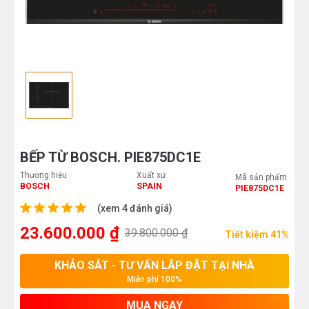
BẾP TỪ BOSCH. PIE875DC1E
Thương hiệu
Xuất xứ
Mã sản phẩm
BOSCH
SPAIN
PIE875DC1E
(xem 4 đánh giá)
23.600.000 ₫
39.800.000 ₫
Tiết kiệm 41%
KHẢO SÁT - TƯ VẤN LẮP ĐẶT TẠI NHÀ
Miễn phí 100%
MUA NGAY