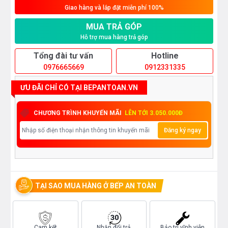
Giao hàng và lắp đặt miễn phí 100%
MUA TRẢ GÓP
Hỗ trợ mua hàng trả góp
Tổng đài tư vấn
Hotline
0976665669
0912331335
ƯU ĐÃI CHỈ CÓ TẠI BEPANTOAN.VN
CHƯƠNG TRÌNH KHUYẾN MÃI
LÊN TỚI 3.050.000Đ
Đăng ký ngay
TẠI SAO MUA HÀNG Ở BẾP AN TOÀN
Cam kết
Nhận đổi trả
Bảo trì vĩnh viễn