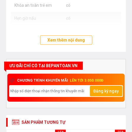
sáng khi bếp được bật, mang phong cách thiết kế tối
Khóa an toàn trẻ em
có
giản càng làm tôn lên tính thẩm mỹ của bếp.
Hẹn giờ nấu
có
Mặt kính
Schott Ceran
Xem thêm nội dung
Bảo hành
3 năm
ƯU ĐÃI CHỈ CÓ TẠI BEPANTOAN.VN
CHƯƠNG TRÌNH KHUYẾN MÃI
LÊN TỚI 3.050.000Đ
Đăng ký ngay
FryingSensor Plus/PerfectFry - Tính năng cảm
SẢN PHẨM TƯƠNG TỰ
biến tự động kiểm soát nhiệt độ dầu ăn