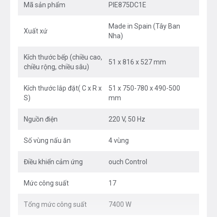
Mã sản phẩm
PIE875DC1E
Made in Spain (Tây Ban
Xuất xứ
Nha)
Kích thước bếp (chiều cao,
51 x 816 x 527 mm
chiều rộng, chiều sâu)
Kích thước lắp đặt( C x R x
51 x 750-780 x 490-500
MÔ TẢ CHUNG
S)
mm
DirectSelect Premium – Chỉ với một thao tác
Nguồn điện
220 V, 50 Hz
chạm duy nhất
Số vùng nấu ăn
4 vùng
Bảng điều khiển nâng cấp từ DirectSelect Classic.
Điều khiển cảm ứng
ouch Control
Giúp bạn dễ dàng trực tiếp chọn vùng nấu, 17 mức
công suất và tính năng bổ sung. Bạn không phải bấm
Mức công suất
17
tăng/giảm tuần tự mà chọn ngay chế độ bạn cần một
Tổng mức công suất
7400 W
cách nhanh chóng và tiện lợi. Bảng điều khiển chỉ phát