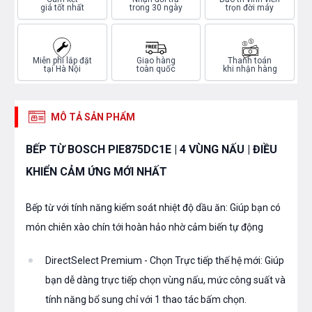
giá tốt nhất
trong 30 ngày
trọn đời máy
Miễn phí lắp đặt
Giao hàng
Thanh toán
tại Hà Nội
toàn quốc
khi nhận hàng
MÔ TẢ SẢN PHẨM
BẾP TỪ BOSCH PIE875DC1E | 4 VÙNG NẤU | ĐIỀU
KHIỂN CẢM ỨNG MỚI NHẤT
Bếp từ với tính năng kiểm soát nhiệt độ dầu ăn: Giúp bạn có
món chiên xào chín tới hoàn hảo nhờ cảm biến tự động
DirectSelect Premium - Chọn Trực tiếp thế hệ mới: Giúp
bạn dễ dàng trực tiếp chọn vùng nấu, mức công suất và
tính năng bổ sung chỉ với 1 thao tác bấm chọn.