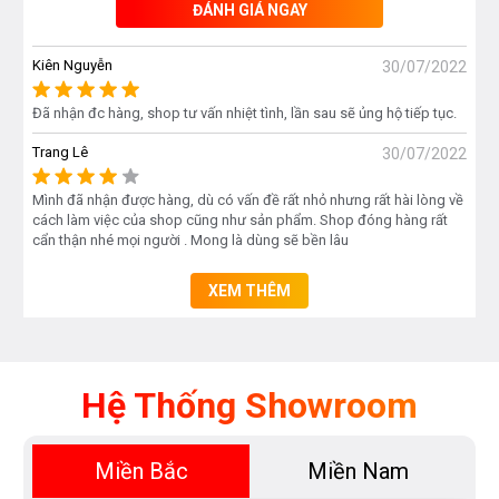
ĐÁNH GIÁ NGAY
điện năng.
Kiên Nguyễn
30/07/2022
Đã nhận đc hàng, shop tư vấn nhiệt tình, lần sau sẽ ủng hộ tiếp tục.
Trang Lê
30/07/2022
Mình đã nhận được hàng, dù có vấn đề rất nhỏ nhưng rất hài lòng về
cách làm việc của shop cũng như sản phẩm. Shop đóng hàng rất
cẩn thận nhé mọi người . Mong là dùng sẽ bền lâu
XEM THÊM
Hệ Thống Showroom
PowerBoost – Tính năng tăng tốc công suất
Miền Bắc
Miền Nam
Thêm công suất vượt trội:
Tính năng PowerBoost được cải