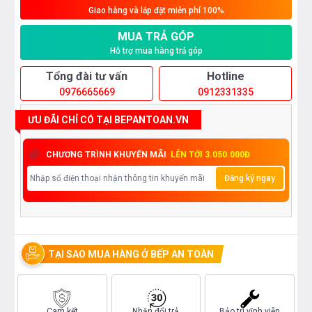
Giao hàng và lắp đặt miễn phí 100%
MUA TRẢ GÓP
Hỗ trợ mua hàng trả góp
Tổng đài tư vấn
Hotline
0976665669
0912331335
ƯU ĐÃI CHỈ CÓ TẠI BEPANTOAN.VN
CHƯƠNG TRÌNH KHUYẾN MÃI
LÊN TỚI 3.050.000Đ
Đăng ký ngay
TẠI SAO MUA HÀNG Ở BẾP AN TOÀN
Cam kết
Nhận đổi trả
Bảo trì vĩnh viễn