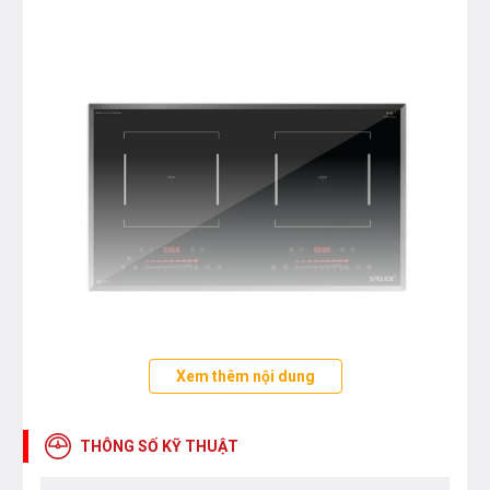
Xem thêm nội dung
Đặc tính bếp từ đôi Spelier SPM–528I
PLUS
THÔNG SỐ KỸ THUẬT
01 vùng nấu cảm ứng từ công suất: 2200W