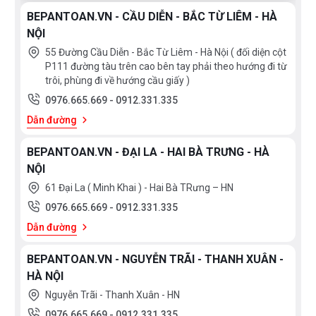
BEPANTOAN.VN - CẦU DIỄN - BẮC TỪ LIÊM - HÀ
NỘI
55 Đường Cầu Diễn - Bắc Từ Liêm - Hà Nội ( đối diện cột
P111 đường tàu trên cao bên tay phải theo hướng đi từ
trôi, phùng đi về hướng cầu giấy )
0976.665.669
-
0912.331.335
Dẫn đường
BEPANTOAN.VN - ĐẠI LA - HAI BÀ TRƯNG - HÀ
NỘI
61 Đại La ( Minh Khai ) - Hai Bà TRưng – HN
0976.665.669
-
0912.331.335
Dẫn đường
BEPANTOAN.VN - NGUYỄN TRÃI - THANH XUÂN -
HÀ NỘI
Nguyễn Trãi - Thanh Xuân - HN
0976.665.669
-
0912.331.335