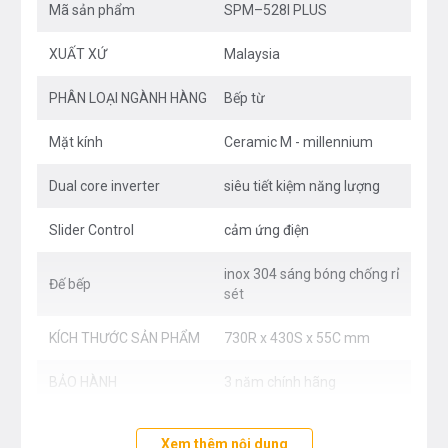
Mã sản phẩm
SPM–528I PLUS
01 vùng nấu cảm ứng từ công suất: 2600W
XUẤT XỨ
Malaysia
Đế bếp làm bằng inox 304 sáng bóng chống rỉ sét
Mặt kính
“Ceramic” M – millennium
thế hệ mới ,
PHÂN LOẠI NGÀNH HÀNG
Bếp từ
công nghệ in gương
Mặt kính
Ceramic M - millennium
( Mirror – printing )
độc đáo, mài vát 4 cạnh tinh
xảo, bo viền nhôm cao cấp
Dual core inverter
siêu tiết kiệm năng lượng
Công nghệ
“Dual core inverter”
siêu tiết kiệm
Slider Control
cảm ứng điện
năng lượng
inox 304 sáng bóng chống rỉ
Hệ thống điều khiển
“Slider Control”
cảm ứng
Đế bếp
sét
điện cực, nhanh và chính xác
KÍCH THƯỚC SẢN PHẨM
730R x 430S x 55C mm
Hai bảng điều khiển riêng biệt
04 chế độ nấu riêng biệt: đun nước sôi, rã đông,
BẢO HÀNH
3 năm chính hãng
hấp, chiên rán
Xem thêm nội dung
Tích hợp công nghệ sôi lăn tăn ở mức công suất