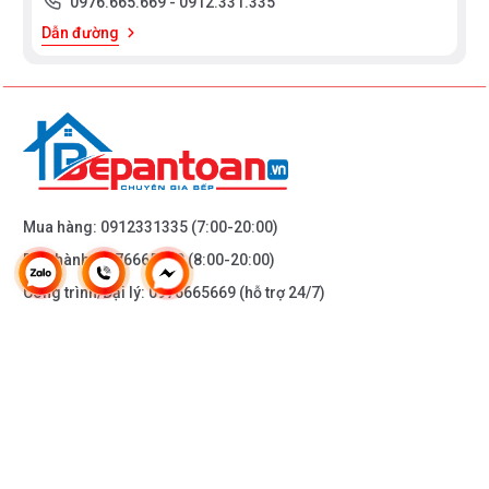
0976.665.669
-
0912.331.335
Dẫn đường
Mua hàng:
0912331335
(7:00-20:00)
Bảo hành:
0976665669
(8:00-20:00)
Công trình/Đại lý:
0976665669
(hỗ trợ 24/7)
THÔNG TIN KHÁC
DOANH NGHIỆP