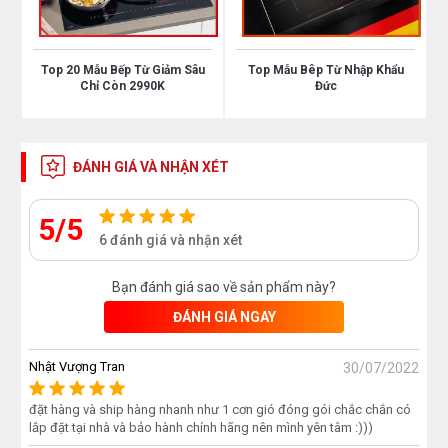
Top 20 Mẫu Bếp Từ Giảm Sâu
Top Mẫu Bêp Từ Nhập Khẩu
Chỉ Còn 2990K
Đức
Chức năng cảm ứng chống tràn
Chức năng cảnh báo nhiệt dư cho từng vùng nấu
ĐÁNH GIÁ VÀ NHẬN XÉT
Chức năng tự động tắt bếp khi nhấc nồi khỏi vùng
nấu
5/5
6 đánh giá và nhận xét
Chức năng khóa trẻ em an toàn
Bạn đánh giá sao về sản phẩm này?
ĐÁNH GIÁ NGAY
Nhật Vượng Tran
30/07/2022
đặt hàng và ship hàng nhanh như 1 cơn gió đóng gói chắc chắn có
lắp đặt tại nhà và bảo hành chính hãng nên mình yên tâm :)))