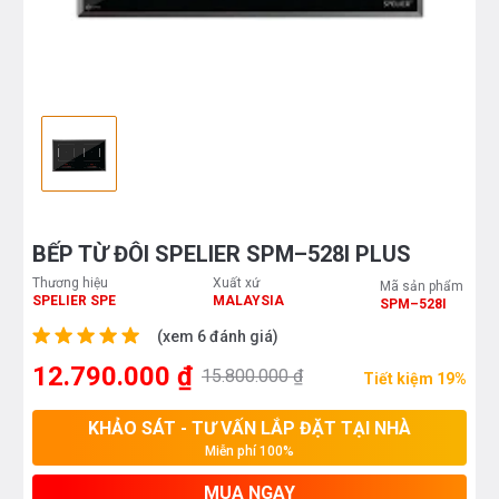
BẾP TỪ ĐÔI SPELIER SPM–528I PLUS
Thương hiệu
Xuất xứ
Mã sản phẩm
SPELIER SPE
MALAYSIA
SPM–528I
(xem 6 đánh giá)
12.790.000 ₫
15.800.000 ₫
Tiết kiệm 19%
KHẢO SÁT - TƯ VẤN LẮP ĐẶT TẠI NHÀ
Miễn phí 100%
MUA NGAY