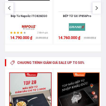
-
Bếp Từ Napoliz ITC826EGO
BẾP TỪ GX IP856Pro
2 đánh giá
Chức năng an toàn của bếp từ đôi
14.790.000 ₫
14.760.000 ₫
26.590.000 ₫
19.680.000 ₫
Spelier SPM–528I PLUS
CHƯƠNG TRÌNH GIẢM GIÁ
SALE UP TO 50%