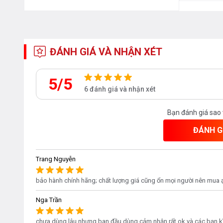
ĐÁNH GIÁ VÀ NHẬN XÉT
5/5
6 đánh giá và nhận xét
Bạn đánh giá sao
Gia nhiệt nhanh
ĐÁNH G
Đừng lãng phí quá nhiều thời gian vào việc bếp núc tron
Với tính năng nấu nhanh PowerBooster, nhiệt năng tă
Trang Nguyễn
nhanh hơn. Nước có thể được đun sôi trong vòng chưa đ
bảo hành chính hãng; chất lượng giá cũng ổn mọi người nên mua 
hoặc nấu ngắn hơn đồng nghĩa với việc các chất dinh d
có một bữa ăn nhanh chóng và lành mạnh!
Nga Trần
chưa dùng lâu nhưng ban đầu dùng cảm nhận rất ok và các bạn kĩ t