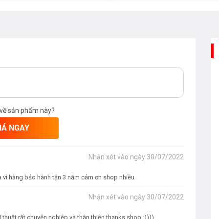
 về sản phẩm này?
IÁ NGAY
g khi có thể dành thời gian để thư giãn!
ng cao cho phép bạn chuẩn bị bữa ăn
Nhận xét vào ngày
30/07/2022
ầy 3 phút. Ngoài ra, thời gian chiên
ạ vì hàng bảo hành tận 3 năm cảm ơn shop nhiều
ưỡng cần thiết sẽ mất đi ít hơn. Bạn sẽ
Nhận xét vào ngày
30/07/2022
huật rất chuyên nghiệp và thận thiện thanks shop :))))