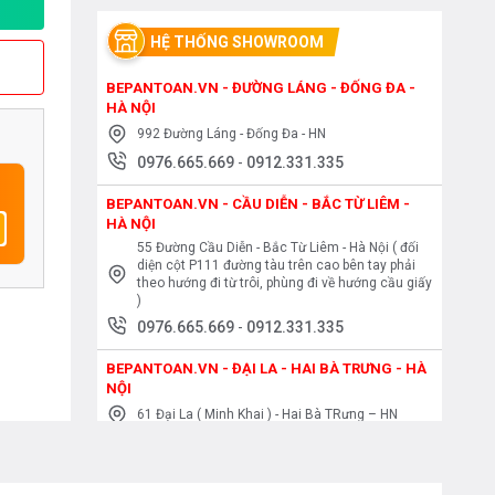
HỆ THỐNG SHOWROOM
BEPANTOAN.VN - ĐƯỜNG LÁNG - ĐỐNG ĐA -
HÀ NỘI
992 Đường Láng - Đống Đa - HN
0976.665.669
-
0912.331.335
BEPANTOAN.VN - CẦU DIỄN - BẮC TỪ LIÊM -
HÀ NỘI
55 Đường Cầu Diễn - Bắc Từ Liêm - Hà Nội ( đối
diện cột P111 đường tàu trên cao bên tay phải
theo hướng đi từ trôi, phùng đi về hướng cầu giấy
)
0976.665.669
-
0912.331.335
BEPANTOAN.VN - ĐẠI LA - HAI BÀ TRƯNG - HÀ
NỘI
61 Đại La ( Minh Khai ) - Hai Bà TRưng – HN
0976.665.669
-
0912.331.335
BEPANTOAN.VN - NGUYỄN TRÃI - THANH