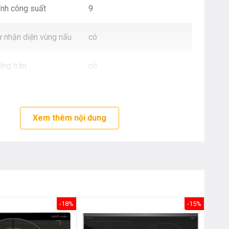
Nôị
ỉnh công suất
9
0976.665.669
-
0912.331.335
 nhận diện vùng nấu
có
ống tràn
có
uất
7.4kW
Xem thêm nội dung
trên: 22x19 cm
2.2/3.7 kW
dưới: 22x19 cm
2.2/3.7 kW
trên: 22x19 cm
2.2/3.7 kW
-18%
-15%
 dưới: 22x19 cm
2.2/3.7 kW