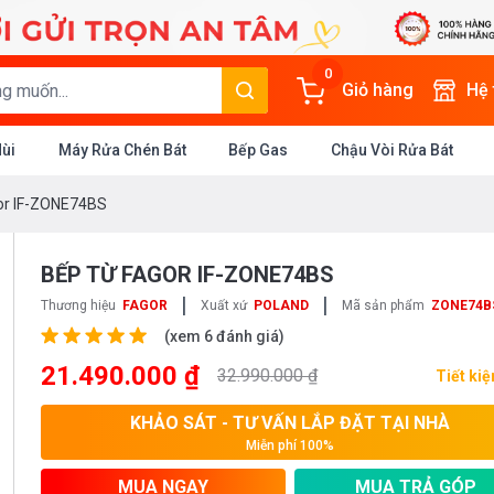
0
Giỏ hàng
Hệ
Mùi
Máy Rửa Chén Bát
Bếp Gas
Chậu Vòi Rửa Bát
or IF-ZONE74BS
BẾP TỪ FAGOR IF-ZONE74BS
|
|
Thương hiệu
FAGOR
Xuất xứ
POLAND
Mã sản phẩm
ZONE74B
(xem 6 đánh giá)
21.490.000 ₫
32.990.000 ₫
Tiết ki
KHẢO SÁT - TƯ VẤN LẮP ĐẶT TẠI NHÀ
Miễn phí 100%
MUA NGAY
MUA TRẢ GÓP