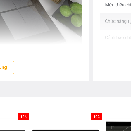
Mức điều ch
Chức năng tự
Cảnh báo ch
Tổng công s
ung
Vùng trái ở 
Vùng trái ở 
Vùng phải ở 
iển và cấp bằng sáng chế bởi nhà sản
-15%
-10%
 không sử dụng Asen và kim loại nặng
Vùng phải ở
i nhiều lợi ích cho môi trường tự nhiên.