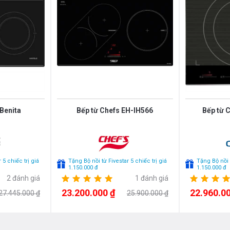
 tái chế và sử dụng làm vật liệu xây
Kích thước m
Kích thước c
 Benita
Bếp từ Chefs EH-IH566
Bếp từ 
 5 chiếc trị giá
Tặng Bộ nồi từ Fivestar 5 chiếc trị giá
Tặng Bộ nồi t
1.150.000 đ
1.150.000 đ
2 đánh giá
1 đánh giá
23.200.000 ₫
22.960.00
27.445.000 ₫
25.900.000 ₫