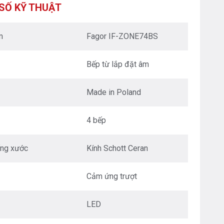
XUÂN - HÀ NỘI
SỐ KỸ THUẬT
Nguyễn Trãi - Thanh Xuân - HN
0976.665.669
-
0912.331.335
m
Fagor IF-ZONE74BS
BEPANTOAN.VN - ĐƯỜNG CỔ LOA - ĐÔNG ANH
- HÀ NỘI
Bếp từ lắp đặt âm
Căn 08 - TT1.4 Khu Dự Án Calyx Residence
Đường Cổ Loa - Đông Anh - Hà Nội
0976.665.669
-
0912.331.335
Made in Poland
BEPANTOAN.VN - NGUYỄN VĂN CỪ - LONG
BIÊN - HÀ NỘI
4 bếp
Nguyễn Văn Cừ - Long Biên - HN
0976.665.669
-
0833.665.669
ống xước
Kính Schott Ceran
BEPANTOAN.VN - QUẬN TÂN BÌNH - TP HCM
Hoàng Văn Thụ - Phường 4 - Quân Tân Bình - TP
Cảm ứng trượt
HCM
0912331335
-
0976665669
LED
BẾP AN TOÀN SÓC SƠN
Thôn Hương Đình - Xã Mai Đình - Sóc Sơn - TP Hà