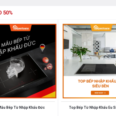
O 50%
lẻ thành một vùng nấu lớn. Tính năng này
oặc chảo, và xác định có bao nhiêu vùng
g nấu sẽ phù hợp với kích cỡ nồi. Từ đó,
ng.
Mẫu Bêp Từ Nhập Khẩu Đức
Top Bếp Từ Nhập Khẩu Eu S