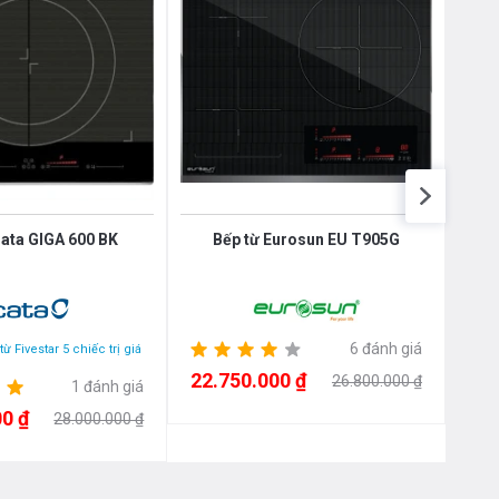
ặt kính
770R x 518S x 55C mm
ắt đá
750R x 490S x 55C mm
Cata GIGA 600 BK
Bếp từ Eurosun EU T905G
Bếp 
6 đánh giá
ừ Fivestar 5 chiếc trị giá
22.750.000 ₫
22.
26.800.000 ₫
1 đánh giá
0 ₫
28.000.000 ₫