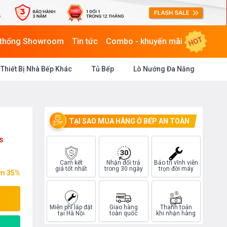
HOT
 thống Showroom
Tin tức
Combo - khuyến mãi
Thiết Bị Nhà Bếp Khác
Tủ Bếp
Lò Nướng Đa Năng
TẠI SAO MUA HÀNG Ở BẾP AN TOÀN
S
Cam kết
Nhận đổi trả
Bảo trì vĩnh viễn
giá tốt nhất
trong 30 ngày
trọn đời máy
ệm 35%
Miễn phí lắp đặt
Giao hàng
Thanh toán
tại Hà Nội
toàn quốc
khi nhận hàng