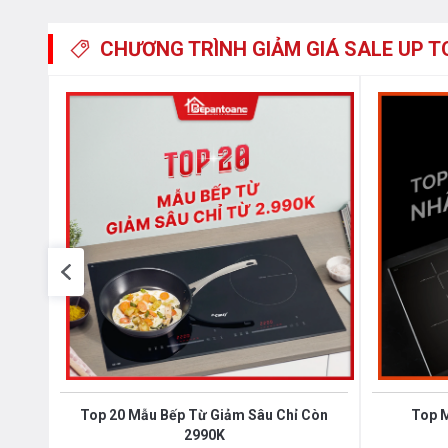
CHƯƠNG TRÌNH GIẢM GIÁ
SALE UP T
Kết hợp vùng nấu tự động
Tính năng AutoBridge giúp kết hợp các vùng nấu riêng 
hoạt động trên cơ chế tự động nhận biết kích cỡ nồi h
nấu cần được kích hoạt. Bằng cách này, kích thước vùn
giúp cải thiện hiệu quả nấu nướng và tiện lợi khi sử dụ
Top 20 Mẫu Bếp Từ Giảm Sâu Chỉ Còn
Top 
2990K