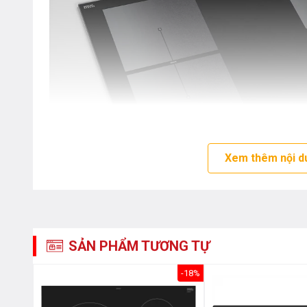
Xem thêm nội d
Mặt kính Schott
SẢN PHẨM TƯƠNG TỰ
Với quy trình sản xuất tiên tiến của Đức, được phát tr
-10%
-18%
xuất hàng đầu SCHOTT, tất cả các loại bếp của Fagor
trong sản xuất. Giải pháp độc đáo này đảm bảo mang lạ