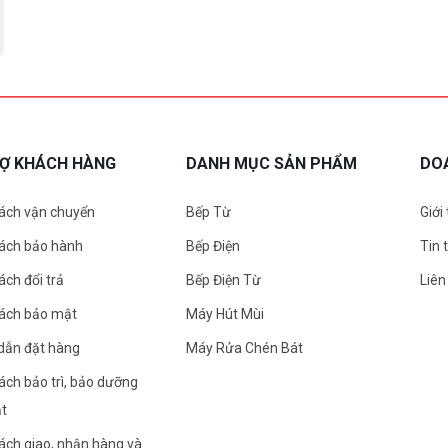
 có khả năng chống gỉ và chống mài mòn
, cùng với độ cứng 58 HRC, tăng độ bền
nên thuận tiện và an toàn, đặc biệt phù
RỢ KHÁCH HÀNG
DANH MỤC SẢN PHẨM
DO
ệm thời gian trong công đoạn sơ chế thực
ách vận chuyển
Bếp Từ
Giới
 được đánh giá cao và ưa chuộng trên
sách bảo hành
Bếp Điện
Tin 
ách đổi trả
Bếp Điện Từ
Liên
sách bảo mật
Máy Hút Mùi
dẫn đặt hàng
Máy Rửa Chén Bát
ách bảo trì, bảo dưỡng
ặt
ách giao, nhận hàng và