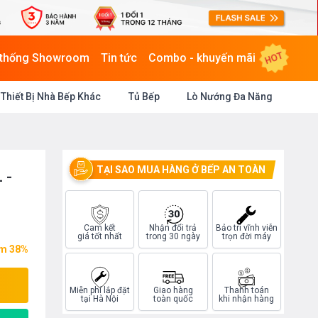
HOT
 thống Showroom
Tin tức
Combo - khuyến mãi
Thiết Bị Nhà Bếp Khác
Tủ Bếp
Lò Nướng Đa Năng
TẠI SAO MUA HÀNG Ở BẾP AN TOÀN
 -
Cam kết
Nhận đổi trả
Bảo trì vĩnh viễn
giá tốt nhất
trong 30 ngày
trọn đời máy
ệm 38%
Miễn phí lắp đặt
Giao hàng
Thanh toán
tại Hà Nội
toàn quốc
khi nhận hàng