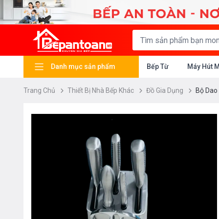
Danh mục sản phẩm
Bếp Từ
Máy Hút 
Trang Chủ
Thiết Bị Nhà Bếp Khác
Đồ Gia Dụng
Bộ Dao 