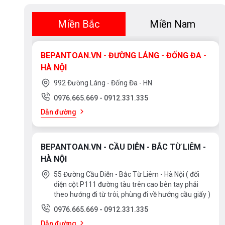
Miền Bắc
Miền Nam
BEPANTOAN.VN - ĐƯỜNG LÁNG - ĐỐNG ĐA -
HÀ NỘI
992 Đường Láng - Đống Đa - HN
0976.665.669
-
0912.331.335
Dẫn đường
Đặc điểm nổi bật
BEPANTOAN.VN - CẦU DIỄN - BẮC TỪ LIÊM -
HÀ NỘI
- Thiết kế cán dao độc đáo với vỏ rỗng, chứa cát bê
55 Đường Cầu Diễn - Bắc Từ Liêm - Hà Nội ( đối
diện cột P111 đường tàu trên cao bên tay phải
giảm trọng lượng của con dao xuống chỉ còn 2/3 so v
theo hướng đi từ trôi, phùng đi về hướng cầu giấy )
0976.665.669
-
0912.331.335
- Tay cầm chống trơn trượt, được thiết kế để tránh d
Dẫn đường