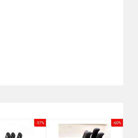
Nôị
0976.665.669
-
0912.331.335
-57%
-60%