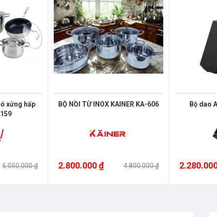
 8cm, dầy 2mm, nặng 360gram
có xửng hấp
BỘ NỒI TỪ INOX KAINER KA-606
Bộ dao 
cm, rộng 8cm, dầu 2mm, nặng 290gram
A159
5cm, dầy 2mm, nặng 190gram
2cm, dầy 2mm, nặng 60gram
2.800.000 ₫
2.280.000
6.050.000 ₫
4.800.000 ₫