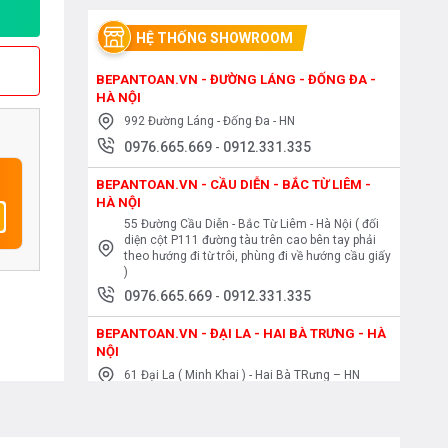
HỆ THỐNG SHOWROOM
BEPANTOAN.VN - ĐƯỜNG LÁNG - ĐỐNG ĐA -
HÀ NỘI
992 Đường Láng - Đống Đa - HN
0976.665.669
-
0912.331.335
BEPANTOAN.VN - CẦU DIỄN - BẮC TỪ LIÊM -
HÀ NỘI
55 Đường Cầu Diễn - Bắc Từ Liêm - Hà Nội ( đối
diện cột P111 đường tàu trên cao bên tay phải
theo hướng đi từ trôi, phùng đi về hướng cầu giấy
)
0976.665.669
-
0912.331.335
BEPANTOAN.VN - ĐẠI LA - HAI BÀ TRƯNG - HÀ
NỘI
61 Đại La ( Minh Khai ) - Hai Bà TRưng – HN
0976.665.669
-
0912.331.335
BEPANTOAN.VN - NGUYỄN TRÃI - THANH