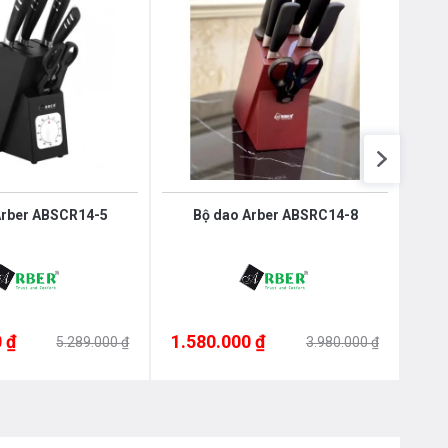
Arber ABSCR14-5
Bộ dao Arber ABSRC14-8
UT
1.4
 ₫
1.580.000 ₫
5.289.000 ₫
3.980.000 ₫