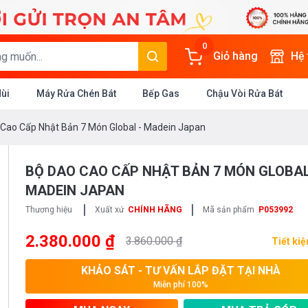
0
Giỏ hàng
Hệ
Mùi
Máy Rửa Chén Bát
Bếp Gas
Chậu Vòi Rửa Bát
Cao Cấp Nhật Bản 7 Món Global - Madein Japan
BỘ DAO CAO CẤP NHẬT BẢN 7 MÓN GLOBAL
MADEIN JAPAN
|
|
Thương hiệu
Xuất xứ
CHÍNH HÃNG
Mã sản phẩm
P053992
2.380.000 ₫
3.860.000 ₫
Tiết ki
KHẢO SÁT - TƯ VẤN LẮP ĐẶT TẠI NHÀ
Miễn phí 100%