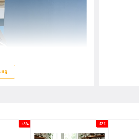
ung
-43%
-42%