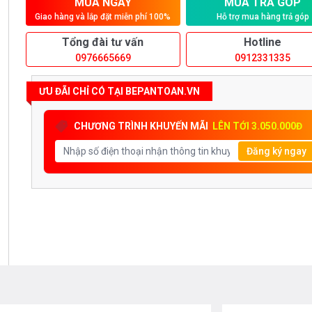
MUA NGAY
MUA TRẢ GÓP
Giao hàng và lắp đặt miễn phí 100%
Hỗ trợ mua hàng trả góp
Tổng đài tư vấn
Hotline
0976665669
0912331335
ƯU ĐÃI CHỈ CÓ TẠI BEPANTOAN.VN
CHƯƠNG TRÌNH KHUYẾN MÃI
LÊN TỚI 3.050.000Đ
Đăng ký ngay