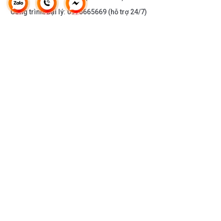
Công trình/Đại lý:
0976665669
(hỗ trợ 24/7)
THÔNG TIN KHÁC
DOANH NGHIỆP
DANH MỤC SẢN PHẨM
HỖ TRỢ KHÁCH HÀNG
KẾT NỐI VỚI CHÚNG TÔI