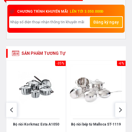
CHƯƠNG TRÌNH KHUYẾN MÃI
LÊN TỚI 3.050.000Đ
Đăng ký ngay
SẢN PHẨM TƯƠNG TỰ
43%
-35%
-6%
Bộ nồi Korkmaz Esta A1050
Bộ nồi bếp từ Malloca ST-1119