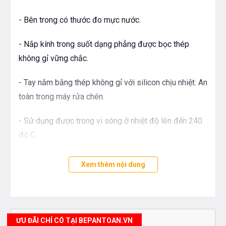
- Bên trong có thước đo mực nước.
- Nắp kính trong suốt dạng phẳng được bọc thép
không gỉ vững chắc.
- Tay nắm bằng thép không gỉ với silicon chịu nhiệt. An
toàn trong máy rửa chén.
- Sử dụng được trong vi sóng ở nhiệt độ lên đến 240
độ C.
- Bề mặt đáy nồi dạng con nhộng giúp hấp thụ và
Xem thêm nội dung
phân bổ nhiệt lượng tối ưu.
- Phù hợp với mọi loại bếp. Đặc biệt hoàn hảo khi kết
hợp với bếp từ.
ƯU ĐÃI CHỈ CÓ TẠI BEPANTOAN.VN