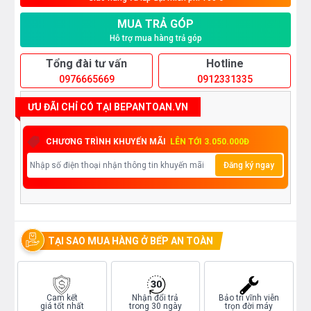
MUA TRẢ GÓP
Hỗ trợ mua hàng trả góp
Tổng đài tư vấn
Hotline
0976665669
0912331335
ƯU ĐÃI CHỈ CÓ TẠI BEPANTOAN.VN
CHƯƠNG TRÌNH KHUYẾN MÃI
LÊN TỚI 3.050.000Đ
Đăng ký ngay
TẠI SAO MUA HÀNG Ở BẾP AN TOÀN
Cam kết
Nhận đổi trả
Bảo trì vĩnh viễn
giá tốt nhất
trong 30 ngày
trọn đời máy