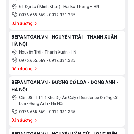
61 Đại La ( Minh Khai ) - Hai Bà TRưng – HN
0976.665.669
-
0912.331.335
Dẫn đường
BEPANTOAN.VN - NGUYỄN TRÃI - THANH XUÂN -
HÀ NỘI
Nguyễn Trãi - Thanh Xuân - HN
0976.665.669
-
0912.331.335
Dẫn đường
BEPANTOAN.VN - ĐƯỜNG CỔ LOA - ĐÔNG ANH -
HÀ NỘI
Căn 08 - TT1.4 Khu Dự Án Calyx Residence Đường Cổ
Loa - Đông Anh - Hà Nội
0976.665.669
-
0912.331.335
Dẫn đường
BEPANTOAN.VN - NGUYỄN VĂN CỪ - LONG BIÊN -