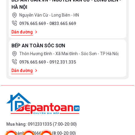
HÀ NỘI
Nguyễn Văn Cừ - Long Biên - HN
0976.665.669
-
0833.665.669
Dẫn đường
BẾP AN TOÀN SÓC SƠN
Thôn Hương Đình - Xã Mai Đình - Sóc Sơn - TP Hà Nôị
0976.665.669
-
0912.331.335
Dẫn đường
Mua hàng:
0912331335
(7:00-20:00)
Bảo hành:
0976665669
(8:00-20:00)