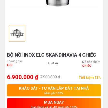
BỘ NỒI INOX ELO SKANDINAVIA 4 CHIẾC
Thương hiệu
Mã sản phẩm
Xuất xứ
ELO
CHIẾC
6.900.000 ₫
7.900.000 ₫
Tiết kiệm 13%
KHẢO SÁT - TƯ VẤN LẮP ĐẶT TẠI NHÀ
Miễn phí 100%
MUA NGAY
Giao hàng và lắp đặt miễn phí 100%