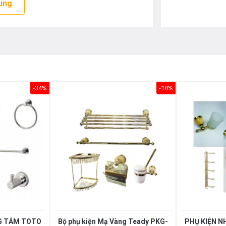
ung
-34%
-18%
G TẮM TOTO
Bộ phụ kiện Mạ Vàng Teady PKG-
PHỤ KIỆN NH