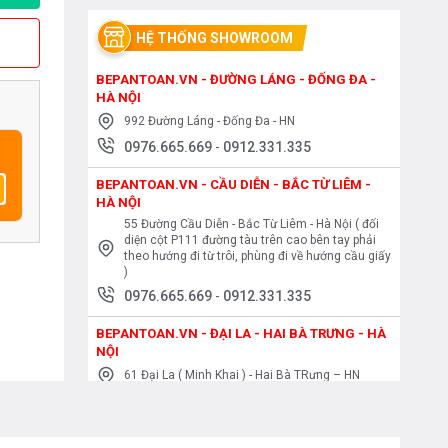
HỆ THỐNG SHOWROOM
BEPANTOAN.VN - ĐƯỜNG LÁNG - ĐỐNG ĐA -
HÀ NỘI
992 Đường Láng - Đống Đa - HN
0976.665.669
-
0912.331.335
BEPANTOAN.VN - CẦU DIỄN - BẮC TỪ LIÊM -
HÀ NỘI
55 Đường Cầu Diễn - Bắc Từ Liêm - Hà Nội ( đối
diện cột P111 đường tàu trên cao bên tay phải
theo hướng đi từ trôi, phùng đi về hướng cầu giấy
)
0976.665.669
-
0912.331.335
BEPANTOAN.VN - ĐẠI LA - HAI BÀ TRƯNG - HÀ
NỘI
61 Đại La ( Minh Khai ) - Hai Bà TRưng – HN
0976.665.669
-
0912.331.335
BEPANTOAN.VN - NGUYỄN TRÃI - THANH