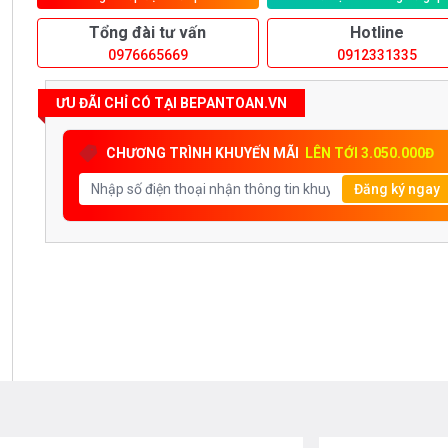
Tổng đài tư vấn
Hotline
0976665669
0912331335
ƯU ĐÃI CHỈ CÓ TẠI BEPANTOAN.VN
CHƯƠNG TRÌNH KHUYẾN MÃI
LÊN TỚI 3.050.000Đ
Đăng ký ngay