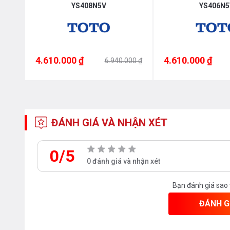
YS408N5V
YS406N5
4.610.000 ₫
4.610.000 ₫
000 ₫
6.940.000 ₫
ĐÁNH GIÁ VÀ NHẬN XÉT
0/5
0 đánh giá và nhận xét
Bạn đánh giá sao
ĐÁNH G