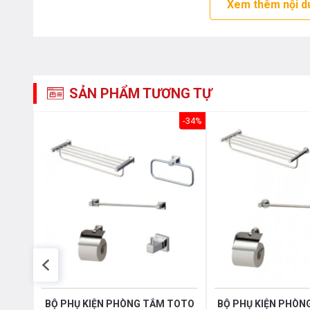
Xem thêm nội d
SẢN PHẨM TƯƠNG TỰ
-16%
-34%
PKG -
BỘ PHỤ KIỆN PHÒNG TẮM TOTO
BỘ PHỤ KIỆN PHÒN