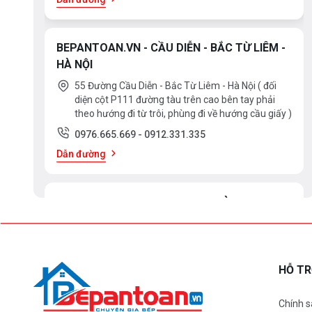
BEPANTOAN.VN - CẦU DIỄN - BẮC TỪ LIÊM -
HÀ NỘI
55 Đường Cầu Diễn - Bắc Từ Liêm - Hà Nội ( đối
diện cột P111 đường tàu trên cao bên tay phải
theo hướng đi từ trôi, phùng đi về hướng cầu giấy )
0976.665.669
-
0912.331.335
Dẫn đường
BEPANTOAN.VN - ĐẠI LA - HAI BÀ TRƯNG -
HÀ NỘI
61 Đại La ( Minh Khai ) - Hai Bà TRưng – HN
0976.665.669
-
0912.331.335
HỖ T
Dẫn đường
Chính s