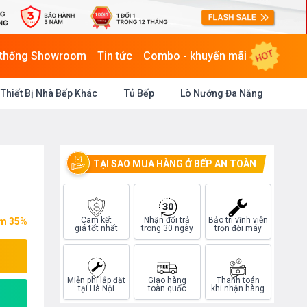
HOT
 thống Showroom
Tin tức
Combo - khuyến mãi
Thiết Bị Nhà Bếp Khác
Tủ Bếp
Lò Nướng Đa Năng
TẠI SAO MUA HÀNG Ở BẾP AN TOÀN
Cam kết
Nhận đổi trả
Bảo trì vĩnh viễn
ệm 35%
giá tốt nhất
trong 30 ngày
trọn đời máy
Miễn phí lắp đặt
Giao hàng
Thanh toán
tại Hà Nội
toàn quốc
khi nhận hàng