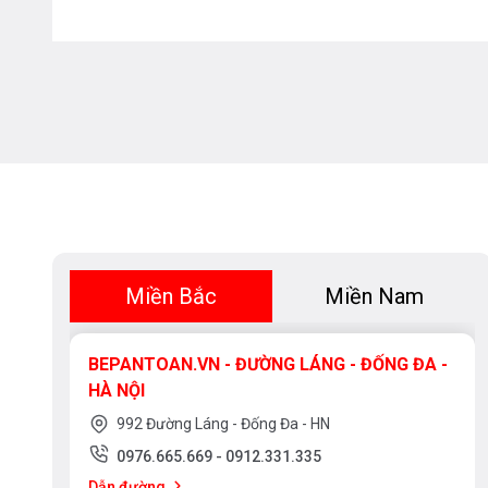
Miền Bắc
Miền Nam
BEPANTOAN.VN - ĐƯỜNG LÁNG - ĐỐNG ĐA -
HÀ NỘI
992 Đường Láng - Đống Đa - HN
0976.665.669
-
0912.331.335
Dẫn đường