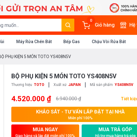
0
Giỏ hàng
Hệ
Mùi
Máy Rửa Chén Bát
Bếp Gas
Chậu Vòi Rửa Bát
BỘ PHỤ KIỆN 5 MÓN TOTO YS408N5V
BỘ PHỤ KIỆN 5 MÓN TOTO YS408N5V
|
|
Thương hiệu
TOTO
Xuất xứ
JAPAN
Mã sản phẩm
YS408N5V
4.520.000 ₫
6.940.000 ₫
Tiết ki
KHẢO SÁT - TƯ VẤN LẮP ĐẶT TẠI NHÀ
Miễn phí 100%
MUA NGAY
MUA TRẢ GÓP
Giao hàng và lắp đặt miễn phí 100%
Hỗ trợ mua hàng trả góp