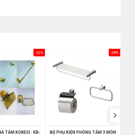
Nôị
0976.665.669
-
0912.331.335
-22%
-28%
À TẮM KOBESI : KB-
BỘ PHỤ KIỆN PHÒNG TẮM 3 MÓN
BỘ P