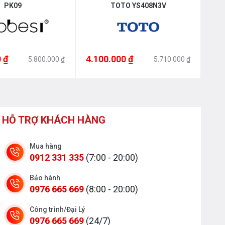
PK09
TOTO YS408N3V
 ₫
4.100.000 ₫
4.1
5.800.000 ₫
5.710.000 ₫
HỖ TRỢ KHÁCH HÀNG
Mua hàng
0912 331 335
(7:00 - 20:00)
Bảo hành
0976 665 669
(8:00 - 20:00)
Công trình/Đại Lý
0976 665 669
(24/7)