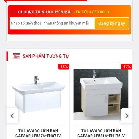
CHƯƠNG TRÌNH KHUYẾN MÃI
LÊN TỚI 3.050.000Đ
Đăng ký ngay
SẢN PHẨM TƯƠNG TỰ
15%
-18%
-17%
TỦ LAVABO LIỀN BÀN
TỦ LAVABO LIỀN BÀN
CAESAR LF5376+EH071V
CAESAR LF5316+EH175LV