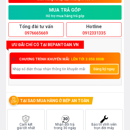
MUA TRẢ GÓP
Hỗ trợ mua hàng trả góp
Tổng đài tư vấn
Hotline
0976665669
0912331335
ƯU ĐÃI CHỈ CÓ TẠI BEPANTOAN.VN
CHƯƠNG TRÌNH KHUYẾN MÃI
LÊN TỚI 3.050.000Đ
Đăng ký ngay
TẠI SAO MUA HÀNG Ở BẾP AN TOÀN
Cam kết
Nhận đổi trả
Bảo trì vĩnh viễn
giá tốt nhất
trong 30 ngày
trọn đời máy