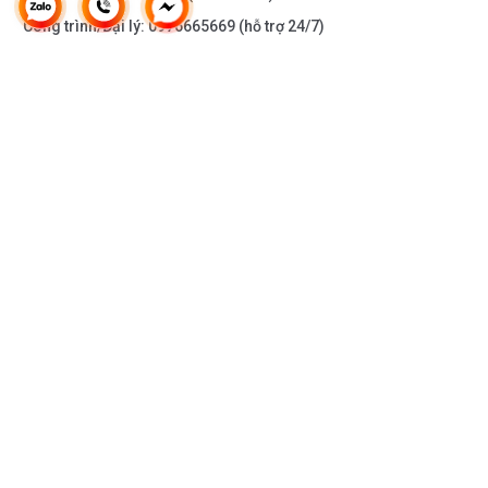
Công trình/Đại lý:
0976665669
(hỗ trợ 24/7)
THÔNG TIN KHÁC
DOANH NGHIỆP
DANH MỤC SẢN PHẨM
HỖ TRỢ KHÁCH HÀNG
KẾT NỐI VỚI CHÚNG TÔI