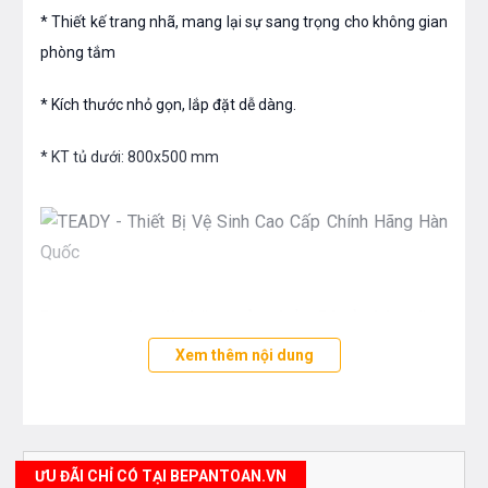
* Thiết kế trang nhã, mang lại sự sang trọng cho không gian
phòng tắm
* Kích thước nhỏ gọn, lắp đặt dễ dàng.
* KT tủ dưới: 800x500 mm
Bạn quan tâm tới những sản phẩm Bộ tủ chậu cũng
như các sản thiết bị phòng tắm và thiết bị nhà bếp
Xem thêm nội dung
vui lòng liên hệ với chúng tôi theo
hotline
0976665669 - 0912331335
hoặc trực tiếp địa chỉ
hệ thống của Bếp an toàn để được tư vấn tốt nhất
từ các nhân viên bán hàng của chúng tôi
ƯU ĐÃI CHỈ CÓ TẠI BEPANTOAN.VN