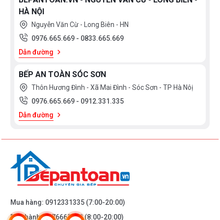
HÀ NỘI
Nguyễn Văn Cừ - Long Biên - HN
0976.665.669
-
0833.665.669
Dẫn đường
BẾP AN TOÀN SÓC SƠN
Thôn Hương Đình - Xã Mai Đình - Sóc Sơn - TP Hà Nôị
0976.665.669
-
0912.331.335
Dẫn đường
Mua hàng:
0912331335
(7:00-20:00)
Bảo hành:
0976665669
(8:00-20:00)