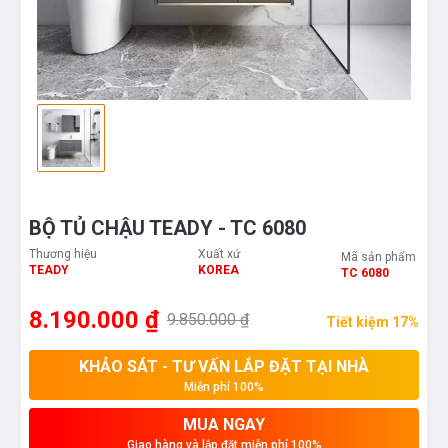
BỘ TỦ CHẬU TEADY - TC 6080
Thương hiệu
Xuất xứ
Mã sản phẩm
TEADY
KOREA
TC 6080
8.190.000 ₫
9.850.000 ₫
Tiết kiệm 17%
KHẢO SÁT - TƯ VẤN LẮP ĐẶT TẠI NHÀ
Miễn phí 100%
MUA NGAY
Giao hàng và lắp đặt miễn phí 100%