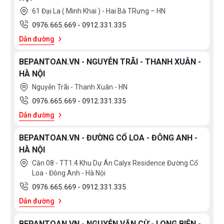
61 Đại La ( Minh Khai ) - Hai Bà TRưng – HN
0976.665.669
-
0912.331.335
Dẫn đường
BEPANTOAN.VN - NGUYỄN TRÃI - THANH XUÂN -
HÀ NỘI
Nguyễn Trãi - Thanh Xuân - HN
0976.665.669
-
0912.331.335
Dẫn đường
BEPANTOAN.VN - ĐƯỜNG CỔ LOA - ĐÔNG ANH -
HÀ NỘI
Căn 08 - TT1.4 Khu Dự Án Calyx Residence Đường Cổ
Loa - Đông Anh - Hà Nội
0976.665.669
-
0912.331.335
Dẫn đường
BEPANTOAN.VN - NGUYỄN VĂN CỪ - LONG BIÊN -