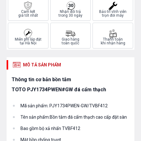
Cam kết
Nhận đổi trả
Bảo trì vĩnh viễn
giá tốt nhất
trong 30 ngày
trọn đời máy
Miễn phí lắp đặt
Giao hàng
Thanh toán
tại Hà Nội
toàn quốc
khi nhận hàng
MÔ TẢ SẢN PHẨM
Thông tin cơ bản bồn tắm
TOTO PJY1734PWEN#GW đá cẩm thạch
Mã sản phẩm: PJY1734PWEN-GW/TVBF412
Tên sản phẩm:Bồn tắm đá cẩm thạch cao cấp đặt sàn
Bao gồm bộ xả nhấn TVBF412
Mặt bồn chống trượt