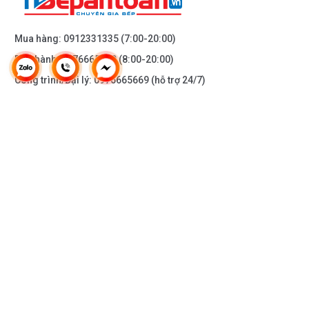
Mua hàng:
0912331335
(7:00-20:00)
Bảo hành:
0976665669
(8:00-20:00)
Công trình/Đại lý:
0976665669
(hỗ trợ 24/7)
THÔNG TIN KHÁC
DOANH NGHIỆP
DANH MỤC SẢN PHẨM
HỖ TRỢ KHÁCH HÀNG
KẾT NỐI VỚI CHÚNG TÔI