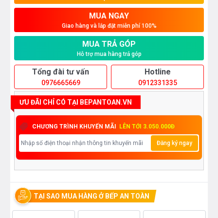
MUA NGAY
Giao hàng và lắp đặt miễn phí 100%
MUA TRẢ GÓP
Hỗ trợ mua hàng trả góp
Tổng đài tư vấn
Hotline
0976665669
0912331335
ƯU ĐÃI CHỈ CÓ TẠI BEPANTOAN.VN
CHƯƠNG TRÌNH KHUYẾN MÃI
LÊN TỚI 3.050.000Đ
Đăng ký ngay
TẠI SAO MUA HÀNG Ở BẾP AN TOÀN