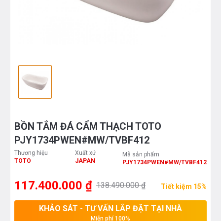
BỒN TẮM ĐÁ CẨM THẠCH TOTO
PJY1734PWEN#MW/TVBF412
Thương hiệu
Xuất xứ
Mã sản phẩm
TOTO
JAPAN
PJY1734PWEN#MW/TVBF412
117.400.000 ₫
138.490.000 ₫
Tiết kiệm 15%
KHẢO SÁT - TƯ VẤN LẮP ĐẶT TẠI NHÀ
Miễn phí 100%