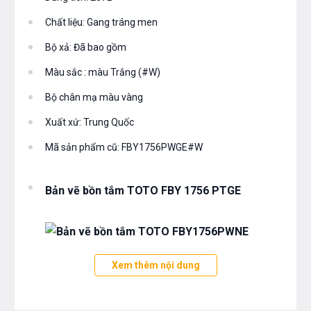
Chất liệu: Gang tráng men
Bộ xả: Đã bao gồm
Màu sắc : màu Trắng (#W)
Bộ chân mạ màu vàng
Xuất xứ: Trung Quốc
Mã sản phẩm cũ: FBY1756PWGE#W
Bản vẽ bồn tắm TOTO FBY 1756 PTGE
Xem thêm nội dung
Bạn quan tâm tới những sản phẩm bồn tắm cũng như
các sản thiết bị phòng tắm và thiết bị nhà bếp vui