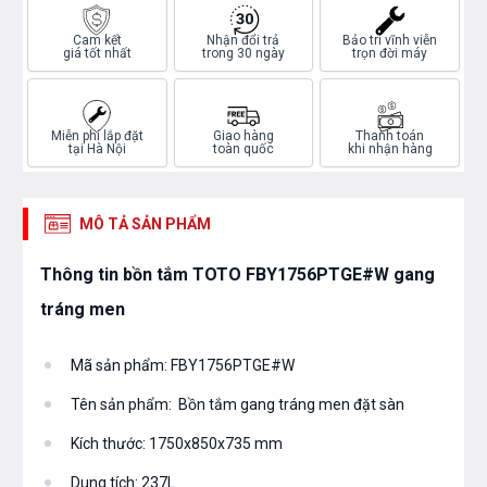
Cam kết
Nhận đổi trả
Bảo trì vĩnh viễn
giá tốt nhất
trong 30 ngày
trọn đời máy
Miễn phí lắp đặt
Giao hàng
Thanh toán
tại Hà Nội
toàn quốc
khi nhận hàng
MÔ TẢ SẢN PHẨM
Thông tin bồn tắm TOTO FBY1756PTGE#W gang
tráng men
Mã sản phẩm: FBY1756PTGE#W
Tên sản phẩm: Bồn tắm gang tráng men đặt sàn
Kích thước: 1750x850x735 mm
Dung tích: 237L