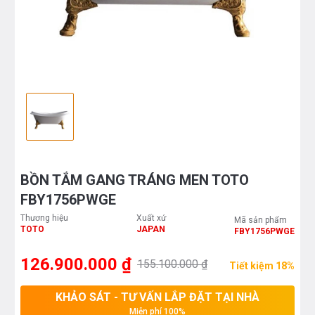
BỒN TẮM GANG TRÁNG MEN TOTO
FBY1756PWGE
Thương hiệu
Xuất xứ
Mã sản phẩm
TOTO
JAPAN
FBY1756PWGE
126.900.000 ₫
155.100.000 ₫
Tiết kiệm 18%
KHẢO SÁT - TƯ VẤN LẮP ĐẶT TẠI NHÀ
Miễn phí 100%