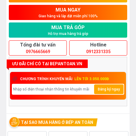
MUA NGAY
Giao hàng và lắp đặt miễn phí 100%
MUA TRẢ GÓP
Hỗ trợ mua hàng trả góp
Tổng đài tư vấn
Hotline
0976665669
0912331335
ƯU ĐÃI CHỈ CÓ TẠI BEPANTOAN.VN
CHƯƠNG TRÌNH KHUYẾN MÃI
LÊN TỚI 3.050.000Đ
Đăng ký ngay
TẠI SAO MUA HÀNG Ở BẾP AN TOÀN