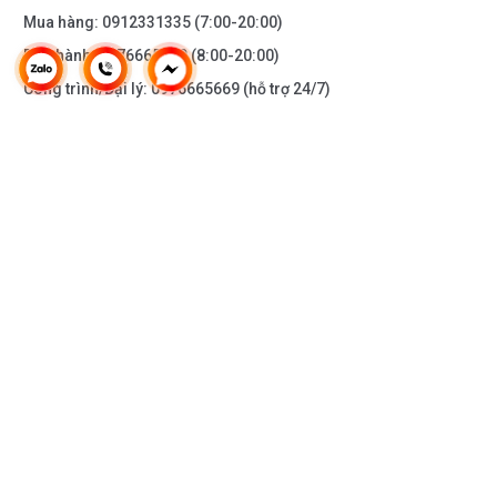
Mua hàng:
0912331335
(7:00-20:00)
Bảo hành:
0976665669
(8:00-20:00)
Công trình/Đại lý:
0976665669
(hỗ trợ 24/7)
THÔNG TIN KHÁC
DOANH NGHIỆP
DANH MỤC SẢN PHẨM
HỖ TRỢ KHÁCH HÀNG
KẾT NỐI VỚI CHÚNG TÔI