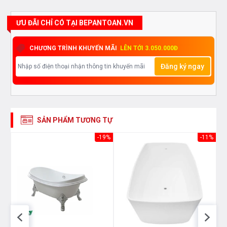
hàng của chúng tôi
ƯU ĐÃI CHỈ CÓ TẠI BEPANTOAN.VN
CHƯƠNG TRÌNH KHUYẾN MÃI
LÊN TỚI 3.050.000Đ
Đăng ký ngay
SẢN PHẨM TƯƠNG TỰ
19%
-19%
-11%