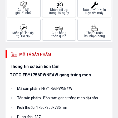
Cam kết
Nhận đổi trả
Bảo trì vĩnh viễn
giá tốt nhất
trong 30 ngày
trọn đời máy
Miễn phí lắp đặt
Giao hàng
Thanh toán
tại Hà Nội
toàn quốc
khi nhận hàng
MÔ TẢ SẢN PHẨM
Thông tin cơ bản bồn tắm
TOTO FBY1756PWNE#W gang tráng men
Mã sản phẩm: FBY1756PWNE#W
Tên sản phẩm: Bồn tắm gang tráng men đặt sàn
Kích thước: 1750x850x735 mm
Dung tích: 237L