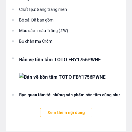
Chất liệu: Gang tráng men
Bộ xả: Đã bao gồm
Màu sắc : màu Trắng (#W)
Bộ chân mạ Crôm
Bản vẽ bồn tắm TOTO FBY1756PWNE
Bạn quan tâm tới những sản phẩm bồn tắm cũng như
các sản thiết bị phòng tắm và thiết bị nhà bếp vui
long liên hệ với chúng tôi theo hotline 0976665669 -
Xem thêm nội dung
0912331335 hoặc trực tiếp địa chỉ hệ thống của Bếp
an toàn để được tư vấn tốt nhất từ các nhân viên bán