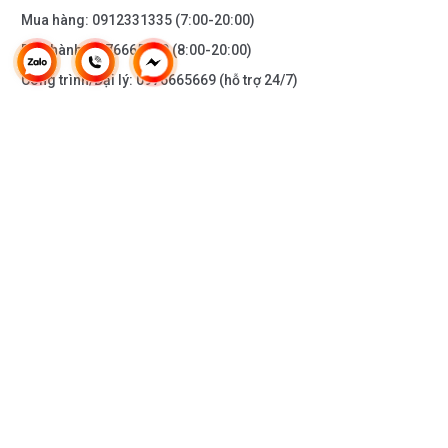
Mua hàng:
0912331335
(7:00-20:00)
Bảo hành:
0976665669
(8:00-20:00)
Công trình/Đại lý:
0976665669
(hỗ trợ 24/7)
THÔNG TIN KHÁC
DOANH NGHIỆP
DANH MỤC SẢN PHẨM
HỖ TRỢ KHÁCH HÀNG
KẾT NỐI VỚI CHÚNG TÔI