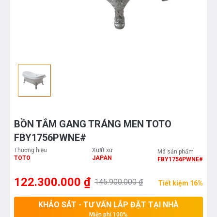
BỒN TẮM GANG TRÁNG MEN TOTO
FBY1756PWNE#
Thương hiệu
Xuất xứ
Mã sản phẩm
TOTO
JAPAN
FBY1756PWNE#
122.300.000 ₫
145.900.000 ₫
Tiết kiệm 16%
KHẢO SÁT - TƯ VẤN LẮP ĐẶT TẠI NHÀ
Miễn phí 100%