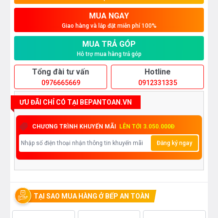
MUA NGAY
Giao hàng và lắp đặt miễn phí 100%
MUA TRẢ GÓP
Hỗ trợ mua hàng trả góp
Tổng đài tư vấn
Hotline
0976665669
0912331335
ƯU ĐÃI CHỈ CÓ TẠI BEPANTOAN.VN
CHƯƠNG TRÌNH KHUYẾN MÃI
LÊN TỚI 3.050.000Đ
Đăng ký ngay
TẠI SAO MUA HÀNG Ở BẾP AN TOÀN