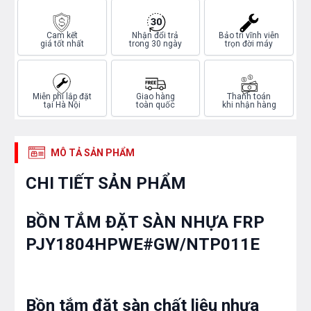
Cam kết
Nhận đổi trả
Bảo trì vĩnh viễn
giá tốt nhất
trong 30 ngày
trọn đời máy
Miễn phí lắp đặt
Giao hàng
Thanh toán
tại Hà Nội
toàn quốc
khi nhận hàng
MÔ TẢ SẢN PHẨM
CHI TIẾT SẢN PHẨM
BỒN TẮM ĐẶT SÀN NHỰA FRP
PJY1804HPWE#GW/NTP011E
Bồn tắm đặt sàn chất liệu nhựa