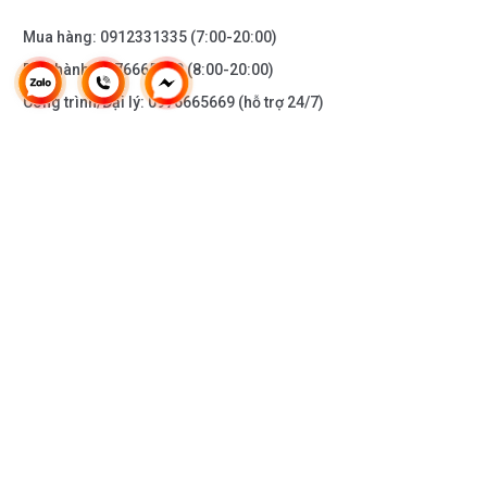
Mua hàng:
0912331335
(7:00-20:00)
Bảo hành:
0976665669
(8:00-20:00)
Công trình/Đại lý:
0976665669
(hỗ trợ 24/7)
THÔNG TIN KHÁC
DOANH NGHIỆP
DANH MỤC SẢN PHẨM
HỖ TRỢ KHÁCH HÀNG
KẾT NỐI VỚI CHÚNG TÔI