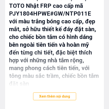
TOTO Nhật FRP cao cấp mã
PJY1804HPWE#GW/NTP011E
với màu trắng bóng cao cấp, đẹp
mắt, sở hữu thiết kế đáy đặt sàn,
cho chiếc bồn tắm có hình dáng
bên ngoài tiên tiến và hoàn mỹ
đến từng chi tiết, đặc biệt thích
hợp với những nhà tắm rộng,
mang phong cách tiên tiến, với
tông màu sắc trầm, chiếc bồn tắm
đặt sàn
PJY1804HPWE#GW/NTP011E sẽ
Xem thêm nội dung
vô cùng nổi bật.