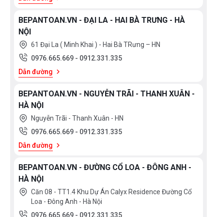
Bồn tắm TOTO Nhật FRP được tích hợp với tay
cầm bằng đồng mạ Cr/Ni sáng bóng ngay tại
BEPANTOAN.VN - ĐẠI LA - HAI BÀ TRƯNG - HÀ
thành bồn tắm. Với phần đáy được tạo vân, chống
NỘI
trơn hiệu quả, giúp chiếc bồn tắm TOTO FRP
61 Đại La ( Minh Khai ) - Hai Bà TRưng – HN
PJY1804HPWE#GW/NTP011E an toàn cho mọi
0976.665.669
-
0912.331.335
lứa tuổi.
Dẫn đường
BEPANTOAN.VN - NGUYỄN TRÃI - THANH XUÂN -
HÀ NỘI
Nguyễn Trãi - Thanh Xuân - HN
0976.665.669
-
0912.331.335
Dẫn đường
BEPANTOAN.VN - ĐƯỜNG CỔ LOA - ĐÔNG ANH -
HÀ NỘI
Căn 08 - TT1.4 Khu Dự Án Calyx Residence Đường Cổ
Loa - Đông Anh - Hà Nội
0976.665.669
-
0912.331.335