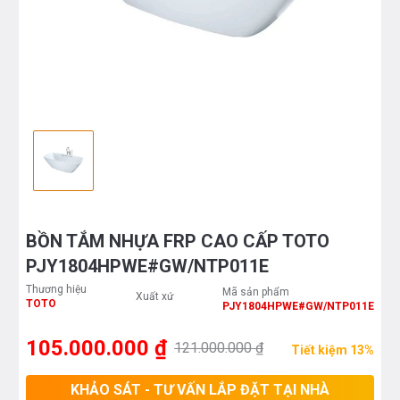
BỒN TẮM NHỰA FRP CAO CẤP TOTO
PJY1804HPWE#GW/NTP011E
Thương hiệu
Mã sản phẩm
Xuất xứ
TOTO
PJY1804HPWE#GW/NTP011E
105.000.000 ₫
121.000.000 ₫
Tiết kiệm 13%
KHẢO SÁT - TƯ VẤN LẮP ĐẶT TẠI NHÀ