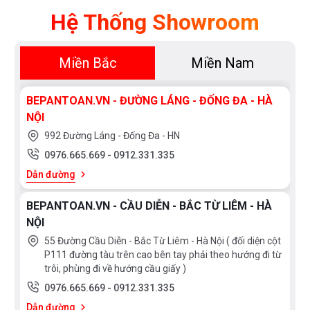
vững chắc mà tiên tiến. Hơn nữa, khiến việc lắp
Hệ Thống Showroom
đặt vô cùng linh hoạt, người mua hàng có thể chọn
lựa đặt chiếc bồn tắm đặt sàn nhựa FRP
Miền Bắc
Miền Nam
PJY1804HPWE#GW/NTP011E ở bất kì vị trí nào
trong phòng tắm theo mong muốn và sở thích mà
BEPANTOAN.VN - ĐƯỜNG LÁNG - ĐỐNG ĐA - HÀ
không cần phải quá lo lắng về Cấu trúc của nó.Bồn
NỘI
tắm đặt sàn Toto FRP
992 Đường Láng - Đống Đa - HN
PJY1804HPWE#GW/NTP011E với Cấu trúc phần
0976.665.669
-
0912.331.335
lòng của bồn tắm cong và thoải, có độ sâu rất phù
Dẫn đường
hợp giúp tư thế nằm của người sử dụng được dẽ
BEPANTOAN.VN - CẦU DIỄN - BẮC TỪ LIÊM - HÀ
chịu, có thể nằm gác đầu và ngâm mình dễ chịu
NỘI
tuyệt đối sau một ngày dài làm việc.
55 Đường Cầu Diễn - Bắc Từ Liêm - Hà Nội ( đối diện cột
Phần lòng bồn tắm trắng bóng và mịn cũng làm
P111 đường tàu trên cao bên tay phải theo hướng đi từ
trôi, phùng đi về hướng cầu giấy )
cho việc chống bám cặn bẩn hiệu quả, dễ làm
0976.665.669
-
0912.331.335
sạch trong suốt khoảng thời gian sử dụng.
Dẫn đường