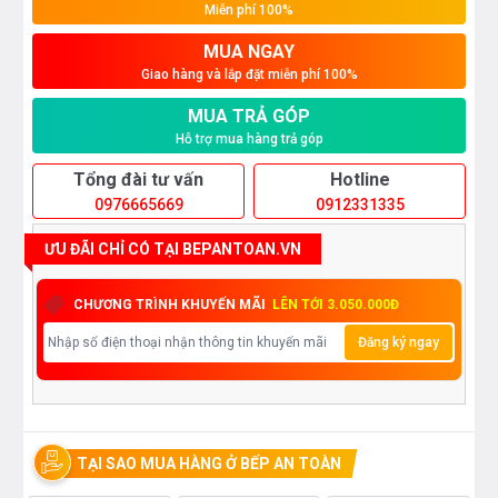
Miễn phí 100%
MUA NGAY
Giao hàng và lắp đặt miễn phí 100%
MUA TRẢ GÓP
Hỗ trợ mua hàng trả góp
Tổng đài tư vấn
Hotline
0976665669
0912331335
ƯU ĐÃI CHỈ CÓ TẠI BEPANTOAN.VN
CHƯƠNG TRÌNH KHUYẾN MÃI
LÊN TỚI 3.050.000Đ
Đăng ký ngay
TẠI SAO MUA HÀNG Ở BẾP AN TOÀN