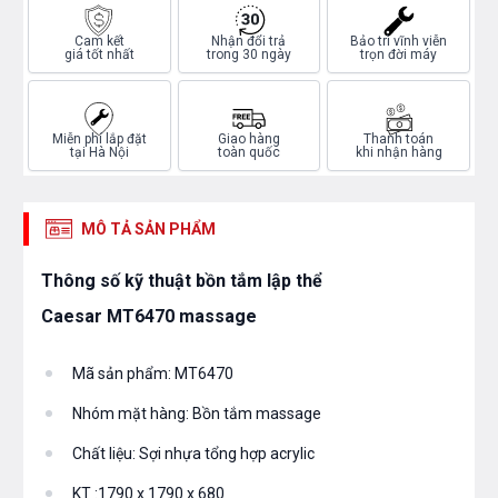
Cam kết
Nhận đổi trả
Bảo trì vĩnh viễn
giá tốt nhất
trong 30 ngày
trọn đời máy
Miễn phí lắp đặt
Giao hàng
Thanh toán
tại Hà Nội
toàn quốc
khi nhận hàng
MÔ TẢ SẢN PHẨM
Thông số kỹ thuật bồn tắm lập thể
Caesar MT6470 massage
Mã sản phẩm: MT6470
Nhóm mặt hàng: Bồn tắm massage
Chất liệu: Sợi nhựa tổng hợp acrylic
KT :1790 x 1790 x 680