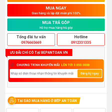
MUA NGAY
Giao hàng và lắp đặt miễn phí 100%
MUA TRẢ GÓP
Hỗ trợ mua hàng trả góp
Tổng đài tư vấn
Hotline
0976665669
0912331335
ƯU ĐÃI CHỈ CÓ TẠI BEPANTOAN.VN
CHƯƠNG TRÌNH KHUYẾN MÃI
LÊN TỚI 3.050.000Đ
Đăng ký ngay
TẠI SAO MUA HÀNG Ở BẾP AN TOÀN