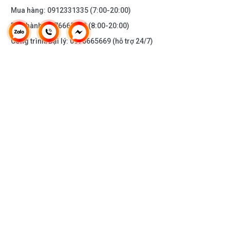
Mua hàng:
0912331335
(7:00-20:00)
Bảo hành:
0976665669
(8:00-20:00)
Công trình/Đại lý:
0976665669
(hỗ trợ 24/7)
THÔNG TIN KHÁC
DOANH NGHIỆP
DANH MỤC SẢN PHẨM
HỖ TRỢ KHÁCH HÀNG
KẾT NỐI VỚI CHÚNG TÔI