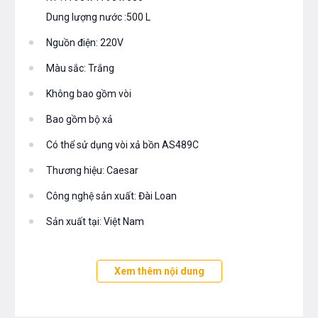
Dung lượng nước :500 L
Nguồn điện: 220V
Màu sắc: Trắng
Không bao gồm vòi
Bao gồm bộ xả
Có thể sử dụng vòi xả bồn AS489C
Thương hiệu: Caesar
Công nghệ sản xuất: Đài Loan
Sản xuất tại: Việt Nam
Bản vẽ bồn tắm chân yếm massage MT6470
Xem thêm nội dung