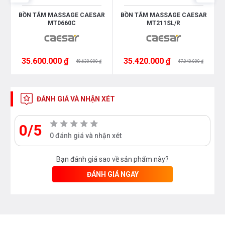
R
BỒN TẮM MASSAGE CAESAR
BỒN TẮM MASSAGE CAESAR
MT0660C
MT211SL/R
35.600.000 ₫
35.420.000 ₫
48.630.000 ₫
47.040.000 ₫
ĐÁNH GIÁ VÀ NHẬN XÉT
0/5
0 đánh giá và nhận xét
Bạn đánh giá sao về sản phẩm này?
ĐÁNH GIÁ NGAY