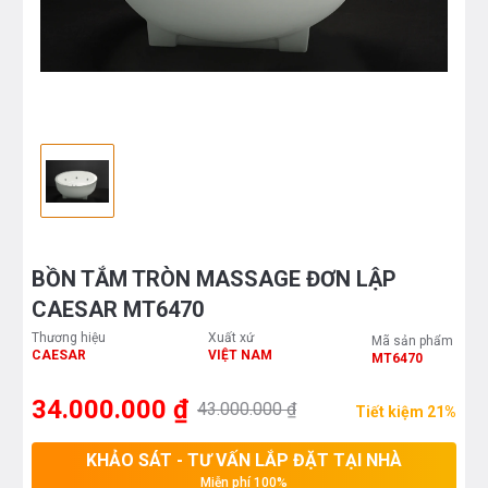
BỒN TẮM TRÒN MASSAGE ĐƠN LẬP
CAESAR MT6470
Thương hiệu
Xuất xứ
Mã sản phẩm
CAESAR
VIỆT NAM
MT6470
34.000.000 ₫
43.000.000 ₫
Tiết kiệm 21%
KHẢO SÁT - TƯ VẤN LẮP ĐẶT TẠI NHÀ
Miễn phí 100%