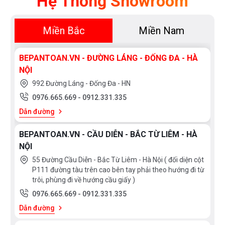
Hệ Thống Showroom
thoát nước nhanh và cơ chế ngăn mùi hôi hiệu quả.
Thiết kế vát cạnh tinh tế giúp dễ dàng lau chùi và
Miền Bắc
Miền Nam
mang lại vẻ đẹp cao cấp cho căn bếp
BEPANTOAN.VN - ĐƯỜNG LÁNG - ĐỐNG ĐA - HÀ
Bảo hành chính hãng 5 (năm) cho chậu rửa – 3
NỘI
(năm) cho hệ thống ống xả
992 Đường Láng - Đống Đa - HN
0976.665.669
-
0912.331.335
Dẫn đường
BEPANTOAN.VN - CẦU DIỄN - BẮC TỪ LIÊM - HÀ
NỘI
55 Đường Cầu Diễn - Bắc Từ Liêm - Hà Nội ( đối diện cột
P111 đường tàu trên cao bên tay phải theo hướng đi từ
trôi, phùng đi về hướng cầu giấy )
0976.665.669
-
0912.331.335
Dẫn đường