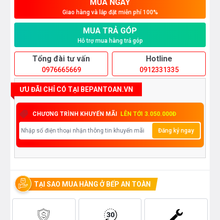
MUA NGAY
Giao hàng và lắp đặt miễn phí 100%
MUA TRẢ GÓP
Hỗ trợ mua hàng trả góp
Tổng đài tư vấn
Hotline
0976665669
0912331335
ƯU ĐÃI CHỈ CÓ TẠI BEPANTOAN.VN
CHƯƠNG TRÌNH KHUYẾN MÃI
LÊN TỚI 3.050.000Đ
Đăng ký ngay
TẠI SAO MUA HÀNG Ở BẾP AN TOÀN