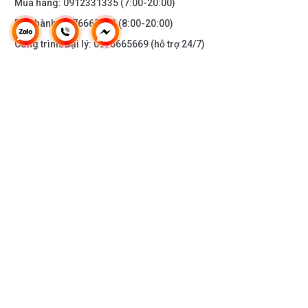
Mua hàng:
0912331335
(7:00-20:00)
Bảo hành:
0976665669
(8:00-20:00)
Công trình/Đại lý:
0976665669
(hỗ trợ 24/7)
THÔNG TIN KHÁC
DOANH NGHIỆP
DANH MỤC SẢN PHẨM
HỖ TRỢ KHÁCH HÀNG
KẾT NỐI VỚI CHÚNG TÔI