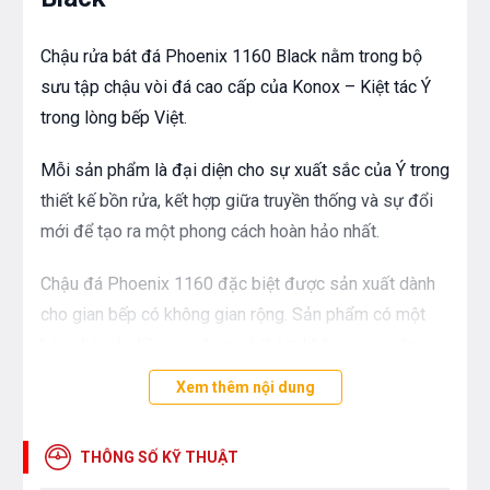
Chậu rửa bát đá Phoenix 1160 Black nằm trong bộ
sưu tập chậu vòi đá cao cấp của Konox – Kiệt tác Ý
trong lòng bếp Việt.
Mỗi sản phẩm là đại diện cho sự xuất sắc của Ý trong
thiết kế bồn rửa, kết hợp giữa truyền thống và sự đổi
mới để tạo ra một phong cách hoàn hảo nhất.
Chậu đá Phoenix 1160 đặc biệt được sản xuất dành
cho gian bếp có không gian rộng. Sản phẩm có một
bàn chờ gắn liền giúp bạn có thêm không gian sắp
xếp đồ bếp và rãnh thoát nước thông minh trên bàn
Xem thêm nội dung
chờ giữ cho căn bếp luôn khô thoáng tiện lợi.
THÔNG SỐ KỸ THUẬT