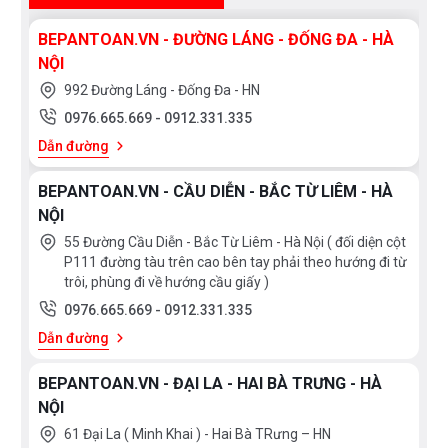
– Độ sâu của chậu: 220 mm
BEPANTOAN.VN - ĐƯỜNG LÁNG - ĐỐNG ĐA - HÀ
NỘI
– Độ dày: 1.2 mm
992 Đường Láng - Đống Đa - HN
0976.665.669
-
0912.331.335
– Kích thước chậu: 780D x 480R mm
Dẫn đường
– Kích thước mỗi bồn: 740D x 400R mm
BEPANTOAN.VN - CẦU DIỄN - BẮC TỪ LIÊM - HÀ
NỘI
– Kích thước cắt đá:
55 Đường Cầu Diễn - Bắc Từ Liêm - Hà Nội ( đối diện cột
P111 đường tàu trên cao bên tay phải theo hướng đi từ
Lắp âm: 740D x 440R mm
trôi, phùng đi về hướng cầu giấy )
0976.665.669
-
0912.331.335
– Kích thước khoang tủ: 800 mm
Dẫn đường
– Đóng gói: 1 bộ tiêu chuẩn: Chậu + Siphong + thớt +
BEPANTOAN.VN - ĐẠI LA - HAI BÀ TRƯNG - HÀ
chậu nhỏ + rổ treo
NỘI
61 Đại La ( Minh Khai ) - Hai Bà TRưng – HN