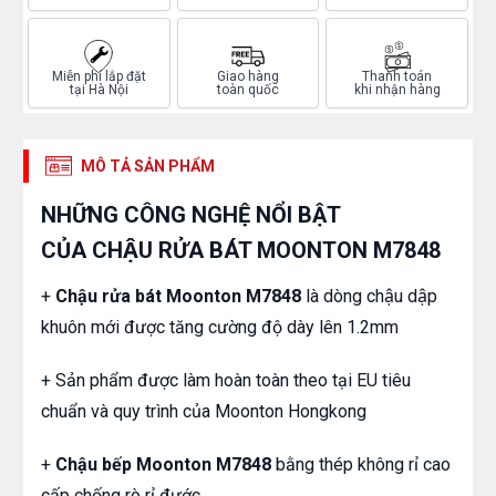
Miễn phí lắp đặt
Giao hàng
Thanh toán
tại Hà Nội
toàn quốc
khi nhận hàng
MÔ TẢ SẢN PHẨM
NHỮNG CÔNG NGHỆ NỔI BẬT
CỦA
CHẬU RỬA BÁT MOONTON M7848
+
Chậu rửa bát Moonton M7848
là dòng chậu dập
khuôn mới được tăng cường độ dày lên 1.2mm
+ Sản phẩm được làm hoàn toàn theo tại EU tiêu
chuẩn và quy trình của Moonton Hongkong
+
Chậu bếp Moonton M7848
bằng thép không rỉ cao
cấp chống rò rỉ đước