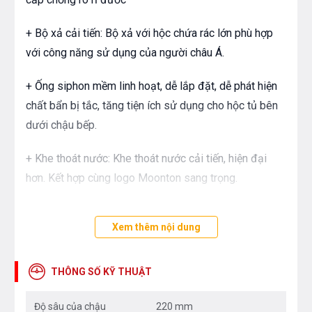
+ Bộ xả cải tiến: Bộ xả với hộc chứa rác lớn phù hợp
với công năng sử dụng của người châu Á.
+ Ống siphon mềm linh hoạt, dễ lắp đặt, dễ phát hiện
chất bẩn bị tắc, tăng tiện ích sử dụng cho hộc tủ bên
dưới chậu bếp.
+ Khe thoát nước: Khe thoát nước cải tiến, hiện đại
hơn. Kết hợp cùng logo Moonton sang trọng.
+ Bề mặt vân nổi chống trầy: Được ứng dụng công
Xem thêm nội dung
nghệ dập tạo các hạt vân nổi trải đều trên bề mặt
chậu, hạn chế được tối đa các tác nhân gây trầy xước
chậu như bùi nhùi sắt, đồ dùng làm bếp va chạm khi
THÔNG SỐ KỸ THUẬT
làm bếp thường ngày.
Độ sâu của chậu
220 mm