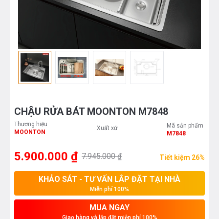
CHẬU RỬA BÁT MOONTON M7848
Thương hiệu
Mã sản phẩm
Xuất xứ
MOONTON
M7848
5.900.000 ₫
7.945.000 ₫
Tiết kiệm 26%
KHẢO SÁT - TƯ VẤN LẮP ĐẶT TẠI NHÀ
Miễn phí 100%
MUA NGAY
Giao hàng và lắp đặt miễn phí 100%