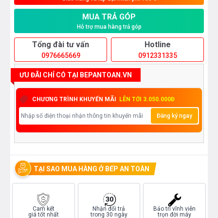
MUA TRẢ GÓP
Hỗ trợ mua hàng trả góp
Tổng đài tư vấn
Hotline
0976665669
0912331335
ƯU ĐÃI CHỈ CÓ TẠI BEPANTOAN.VN
CHƯƠNG TRÌNH KHUYẾN MÃI
LÊN TỚI 3.050.000Đ
Đăng ký ngay
TẠI SAO MUA HÀNG Ở BẾP AN TOÀN
Cam kết
Nhận đổi trả
Bảo trì vĩnh viễn
giá tốt nhất
trong 30 ngày
trọn đời máy