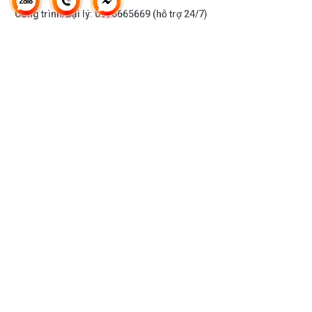
Công trình/Đại lý:
0976665669
(hỗ trợ 24/7)
THÔNG TIN KHÁC
DOANH NGHIỆP
DANH MỤC SẢN PHẨM
HỖ TRỢ KHÁCH HÀNG
KẾT NỐI VỚI CHÚNG TÔI