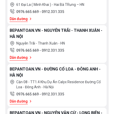
61 Đại La ( Minh Khai ) - Hai Bà TRưng – HN
0976.665.669
-
0912.331.335
Dẫn đường
BEPANTOAN.VN - NGUYỄN TRÃI - THANH XUÂN -
HÀ NỘI
Nguyễn Trãi - Thanh Xuân - HN
0976.665.669
-
0912.331.335
Dẫn đường
BEPANTOAN.VN - ĐƯỜNG CỔ LOA - ĐÔNG ANH -
HÀ NỘI
Căn 08 - TT1.4 Khu Dự Án Calyx Residence Đường Cổ
Loa - Đông Anh - Hà Nội
0976.665.669
-
0912.331.335
Dẫn đường
BEPANTOAN.VN - NGUYỄN VĂN CỪ - LONG BIÊN -