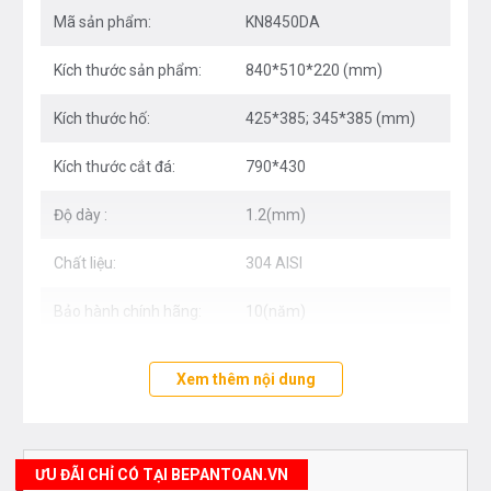
Mã sản phẩm:
KN8450DA
Kích thước sản phẩm:
840*510*220 (mm)
Kích thước hố:
425*385; 345*385 (mm)
Kích thước cắt đá:
790*430
Độ dày :
1.2(mm)
Chất liệu:
304 AISI
Bảo hành chính hãng:
10(năm)
Điểm nổi bật
Xem thêm nội dung
Dòng chậu hạ bậc – tích hợp công năng: thớt gỗ,
rollmat
Thiết kế chậu 2 hố lệch cho phép chọn hố chậu
ƯU ĐÃI CHỈ CÓ TẠI BEPANTOAN.VN