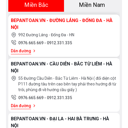
thiết kế vuông hiện đại
Miền Bắc
Miền Nam
Bảo hành chính hãng 10 (năm) cho chậu rửa – 3
BEPANTOAN.VN - ĐƯỜNG LÁNG - ĐỐNG ĐA - HÀ
(năm) cho hệ thống ống xả
NỘI
992 Đường Láng - Đống Đa - HN
0976.665.669
-
0912.331.335
Dẫn đường
BEPANTOAN.VN - CẦU DIỄN - BẮC TỪ LIÊM - HÀ
NỘI
55 Đường Cầu Diễn - Bắc Từ Liêm - Hà Nội ( đối diện cột
P111 đường tàu trên cao bên tay phải theo hướng đi từ
trôi, phùng đi về hướng cầu giấy )
0976.665.669
-
0912.331.335
Dẫn đường
BEPANTOAN.VN - ĐẠI LA - HAI BÀ TRƯNG - HÀ
NỘI