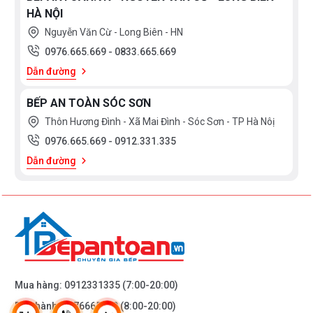
HÀ NỘI
Nguyễn Văn Cừ - Long Biên - HN
0976.665.669
-
0833.665.669
Dẫn đường
BẾP AN TOÀN SÓC SƠN
Thôn Hương Đình - Xã Mai Đình - Sóc Sơn - TP Hà Nôị
0976.665.669
-
0912.331.335
Dẫn đường
Mua hàng:
0912331335
(7:00-20:00)
Bảo hành:
0976665669
(8:00-20:00)