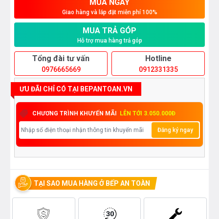
MUA NGAY
Giao hàng và lắp đặt miễn phí 100%
MUA TRẢ GÓP
Hỗ trợ mua hàng trả góp
Tổng đài tư vấn
Hotline
0976665669
0912331335
ƯU ĐÃI CHỈ CÓ TẠI BEPANTOAN.VN
CHƯƠNG TRÌNH KHUYẾN MÃI
LÊN TỚI 3.050.000Đ
Đăng ký ngay
TẠI SAO MUA HÀNG Ở BẾP AN TOÀN