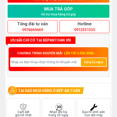
MUA TRẢ GÓP
Hỗ trợ mua hàng trả góp
Tổng đài tư vấn
Hotline
0976665669
0912331335
ƯU ĐÃI CHỈ CÓ TẠI BEPANTOAN.VN
CHƯƠNG TRÌNH KHUYẾN MÃI
LÊN TỚI 3.050.000Đ
Đăng ký ngay
TẠI SAO MUA HÀNG Ở BẾP AN TOÀN
Cam kết
Nhận đổi trả
Bảo trì vĩnh viễn
giá tốt nhất
trong 30 ngày
trọn đời máy