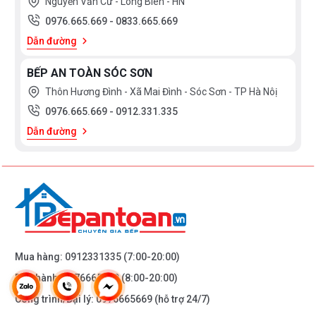
Nguyễn Văn Cừ - Long Biên - HN
0976.665.669
-
0833.665.669
Dẫn đường
BẾP AN TOÀN SÓC SƠN
Thôn Hương Đình - Xã Mai Đình - Sóc Sơn - TP Hà Nôị
0976.665.669
-
0912.331.335
Dẫn đường
Mua hàng:
0912331335
(7:00-20:00)
Bảo hành:
0976665669
(8:00-20:00)
Công trình/Đại lý:
0976665669
(hỗ trợ 24/7)