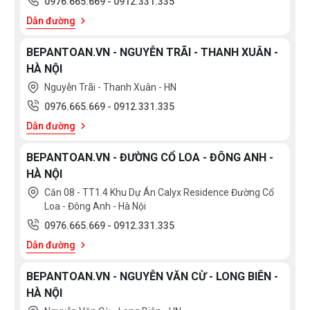
0976.665.669
-
0912.331.335
Dẫn đường
BEPANTOAN.VN - NGUYỄN TRÃI - THANH XUÂN -
HÀ NỘI
Nguyễn Trãi - Thanh Xuân - HN
0976.665.669
-
0912.331.335
Dẫn đường
BEPANTOAN.VN - ĐƯỜNG CỔ LOA - ĐÔNG ANH -
HÀ NỘI
Căn 08 - TT1.4 Khu Dự Án Calyx Residence Đường Cổ
Loa - Đông Anh - Hà Nội
0976.665.669
-
0912.331.335
Dẫn đường
BEPANTOAN.VN - NGUYỄN VĂN CỪ - LONG BIÊN -
HÀ NỘI