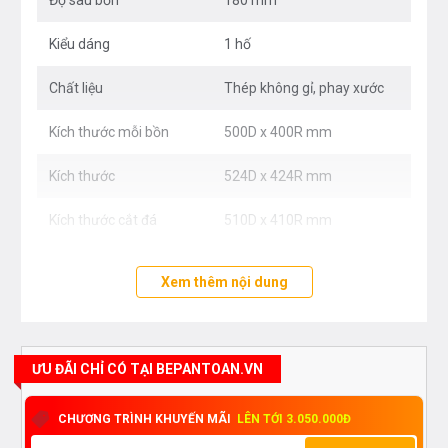
Độ sâu bồn
180 mm
Kiểu dáng
1 hố
Chất liệu
Thép không gỉ, phay xước
Kích thước mỗi bồn
500D x 400R mm
Kích thước
524D x 424R mm
Kích thước cắt đá
510D x 410R mm
Xem thêm nội dung
ƯU ĐÃI CHỈ CÓ TẠI BEPANTOAN.VN
CHƯƠNG TRÌNH KHUYẾN MÃI
LÊN TỚI 3.050.000Đ