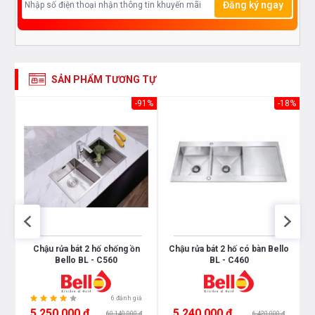
Đăng ký ngay
SẢN PHẨM TƯƠNG TỰ
54%
-91%
-18%
Chậu rửa bát 2 hố chống ồn
Chậu rửa bát 2 hố có bàn Bello
Bello BL - C560
BL - C460
6 đánh giá
5.250.000 ₫
5.240.000 ₫
60.140.000 ₫
6.420.000 ₫