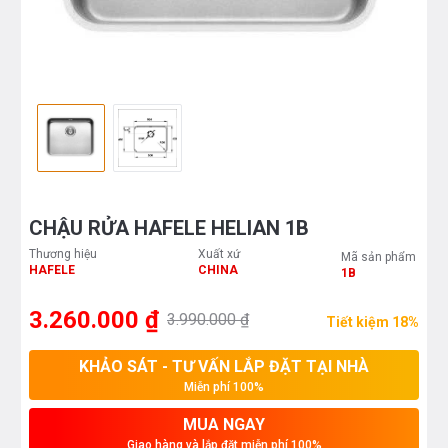
CHẬU RỬA HAFELE HELIAN 1B
Thương hiệu
Xuất xứ
Mã sản phẩm
HAFELE
CHINA
1B
3.260.000 ₫
3.990.000 ₫
Tiết kiệm 18%
KHẢO SÁT - TƯ VẤN LẮP ĐẶT TẠI NHÀ
Miễn phí 100%
MUA NGAY
Giao hàng và lắp đặt miễn phí 100%