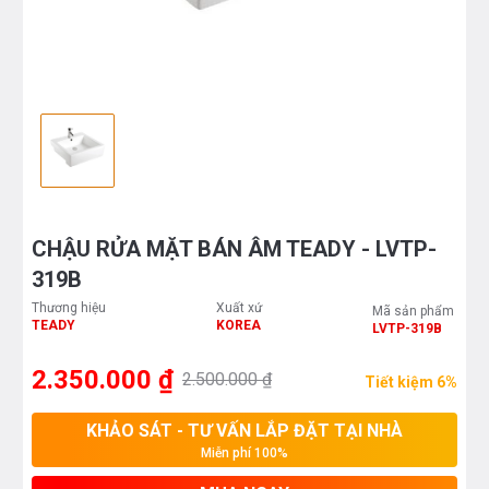
CHẬU RỬA MẶT BÁN ÂM TEADY - LVTP-
319B
Thương hiệu
Xuất xứ
Mã sản phẩm
TEADY
KOREA
LVTP-319B
2.350.000 ₫
2.500.000 ₫
Tiết kiệm 6%
KHẢO SÁT - TƯ VẤN LẮP ĐẶT TẠI NHÀ
Miễn phí 100%