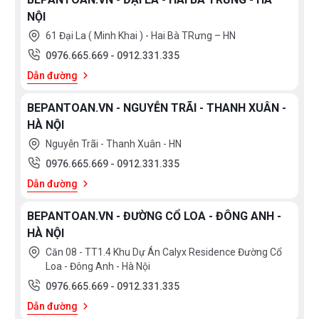
NỘI
61 Đại La ( Minh Khai ) - Hai Bà TRưng – HN
0976.665.669
-
0912.331.335
Dẫn đường
BEPANTOAN.VN - NGUYỄN TRÃI - THANH XUÂN -
HÀ NỘI
Nguyễn Trãi - Thanh Xuân - HN
0976.665.669
-
0912.331.335
Dẫn đường
BEPANTOAN.VN - ĐƯỜNG CỔ LOA - ĐÔNG ANH -
HÀ NỘI
Căn 08 - TT1.4 Khu Dự Án Calyx Residence Đường Cổ
Loa - Đông Anh - Hà Nội
0976.665.669
-
0912.331.335
Dẫn đường