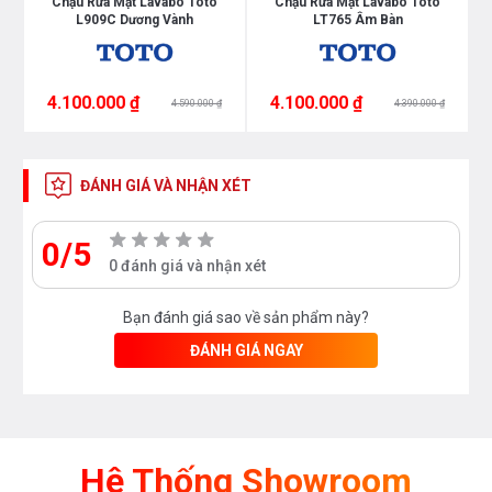
ra
Chậu Rửa Mặt Lavabo Toto
Chậu Rửa Mặt Lavabo Toto
L909C Dương Vành
LT765 Âm Bàn
từ các nhân viên bán hàng của chúng tôi
4.100.000 ₫
4.100.000 ₫
4.590.000 ₫
4.390.000 ₫
ĐÁNH GIÁ VÀ NHẬN XÉT
0/5
0 đánh giá và nhận xét
Bạn đánh giá sao về sản phẩm này?
ĐÁNH GIÁ NGAY
Hệ Thống Showroom