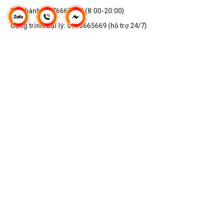
Bảo hành:
0976665669
(8:00-20:00)
Công trình/Đại lý:
0976665669
(hỗ trợ 24/7)
THÔNG TIN KHÁC
DOANH NGHIỆP
DANH MỤC SẢN PHẨM
HỖ TRỢ KHÁCH HÀNG
KẾT NỐI VỚI CHÚNG TÔI