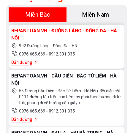
Miền Bắc
Miền Nam
BEPANTOAN.VN - ĐƯỜNG LÁNG - ĐỐNG ĐA - HÀ
NỘI
992 Đường Láng - Đống Đa - HN
0976.665.669
-
0912.331.335
Dẫn đường
BEPANTOAN.VN - CẦU DIỄN - BẮC TỪ LIÊM - HÀ
NỘI
55 Đường Cầu Diễn - Bắc Từ Liêm - Hà Nội ( đối diện cột
P111 đường tàu trên cao bên tay phải theo hướng đi từ
trôi, phùng đi về hướng cầu giấy )
0976.665.669
-
0912.331.335
Dẫn đường
BEPANTOAN.VN - ĐẠI LA - HAI BÀ TRƯNG - HÀ