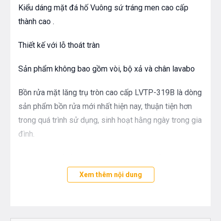
Kiểu dáng mặt đá hố Vuông sứ tráng men cao cấp
thành cao .
Thiết kế với lỗ thoát tràn
Sản phẩm không bao gồm vòi, bộ xả và chân lavabo
Bồn rửa mặt lăng trụ tròn cao cấp LVTP-319B là dòng
sản phẩm bồn rửa mới nhất hiện nay, thuận tiện hơn
trong quá trình sử dụng, sinh hoạt hằng ngày trong gia
đình.
kích thước hố bồn được nới rộng những vẫn giữ được
những nét thon mảnh, giờ đây việc vệ sinh cá nhân sẽ
Xem thêm nội dung
tiện dụng hơn hằng ngày.
Với chất liệu men sứ đã được phủ lớp Nano chống