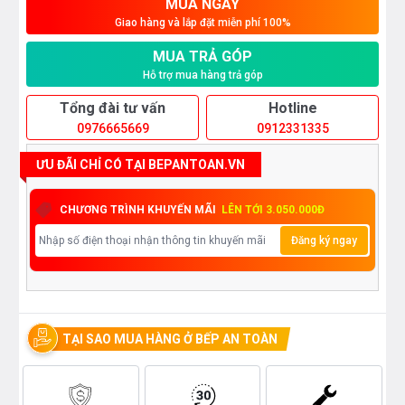
MUA NGAY
Giao hàng và lắp đặt miễn phí 100%
MUA TRẢ GÓP
Hỗ trợ mua hàng trả góp
Tổng đài tư vấn
Hotline
0976665669
0912331335
ƯU ĐÃI CHỈ CÓ TẠI BEPANTOAN.VN
CHƯƠNG TRÌNH KHUYẾN MÃI
LÊN TỚI 3.050.000Đ
Đăng ký ngay
TẠI SAO MUA HÀNG Ở BẾP AN TOÀN