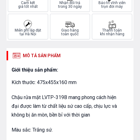
Cam kết
Nhận đổi trả
Bảo trì vĩnh viễn
giá tốt nhất
trong 30 ngày
trọn đời máy
Miễn phí lắp đặt
Giao hàng
Thanh toán
tại Hà Nội
toàn quốc
khi nhận hàng
MÔ TẢ SẢN PHẨM
Giới thiệu sản phẩm:
Kích thước: 475x455x160 mm
Chậu rửa mặt LVTP-319B mang phong cách hiện
đại được làm từ chất liệu sứ cao cấp, chịu lực và
không bị ăn mòn, bền bỉ với thời gian
Màu sắc: Trắng sứ.