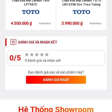
Chậu Rửa Mặt Lavabo Toto
Chậu Rửa Mặt Lavabo TOTO
LPT947C
LW1233B Góc Treo Tường
hệ thống của Bếp an toàn để được tư vấn tốt nhất
từ các nhân viên bán hàng của chúng tôi
4.500.000 ₫
3.990.000 ₫
5.200.000 ₫
4.650.000 ₫
ĐÁNH GIÁ VÀ NHẬN XÉT
0/5
0 đánh giá và nhận xét
Bạn đánh giá sao về sản phẩm này?
ĐÁNH GIÁ NGAY
Hệ Thống Showroom