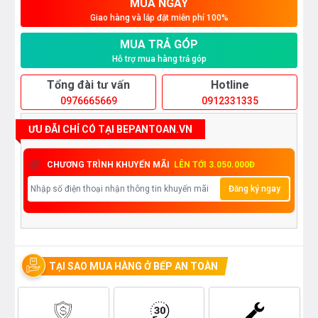
MUA NGAY
Giao hàng và lắp đặt miễn phí 100%
MUA TRẢ GÓP
Hỗ trợ mua hàng trả góp
Tổng đài tư vấn
Hotline
0976665669
0912331335
ƯU ĐÃI CHỈ CÓ TẠI BEPANTOAN.VN
CHƯƠNG TRÌNH KHUYẾN MÃI
LÊN TỚI 3.050.000Đ
Đăng ký ngay
TẠI SAO MUA HÀNG Ở BẾP AN TOÀN