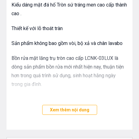
Kiểu dáng mặt đá hố Tròn sứ tráng men cao cấp thành
cao .
Thiết kế với lỗ thoát tràn
Sản phẩm không bao gồm vòi, bộ xả và chân lavabo
Bồn rửa mặt lăng trụ tròn cao cấp LCNK-03LUX là
dòng sản phẩm bồn rửa mới nhất hiện nay, thuận tiện
hơn trong quá trình sử dụng, sinh hoạt hằng ngày
trong gia đình.
kích thước hố bồn được nới rộng những vẫn giữ được
những nét thon mảnh, giờ đây việc vệ sinh cá nhân sẽ
Xem thêm nội dung
tiện dụng hơn hằng ngày.
Với chất liệu men sứ đã được phủ lớp Nano chống