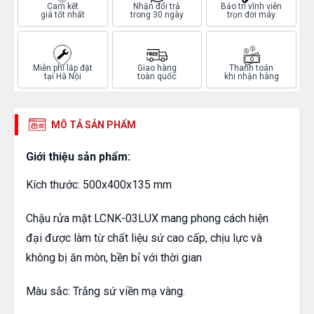
Cam kết
Nhận đổi trả
Bảo trì vĩnh viễn
giá tốt nhất
trong 30 ngày
trọn đời máy
Miễn phí lắp đặt
Giao hàng
Thanh toán
tại Hà Nội
toàn quốc
khi nhận hàng
MÔ TẢ SẢN PHẨM
Giới thiệu sản phẩm:
Kích thước: 500x400x135 mm
Chậu rửa mặt LCNK-03LUX mang phong cách hiện
đại được làm từ chất liệu sứ cao cấp, chịu lực và
không bị ăn mòn, bền bỉ với thời gian
Màu sắc: Trắng sứ viền mạ vàng.