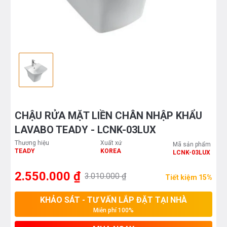
CHẬU RỬA MẶT LIỀN CHÂN NHẬP KHẨU
LAVABO TEADY - LCNK-03LUX
Thương hiệu
Xuất xứ
Mã sản phẩm
TEADY
KOREA
LCNK-03LUX
2.550.000 ₫
3.010.000 ₫
Tiết kiệm 15%
KHẢO SÁT - TƯ VẤN LẮP ĐẶT TẠI NHÀ
Miễn phí 100%