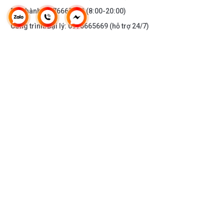
Bảo hành:
0976665669
(8:00-20:00)
Công trình/Đại lý:
0976665669
(hỗ trợ 24/7)
THÔNG TIN KHÁC
DOANH NGHIỆP
DANH MỤC SẢN PHẨM
HỖ TRỢ KHÁCH HÀNG
KẾT NỐI VỚI CHÚNG TÔI