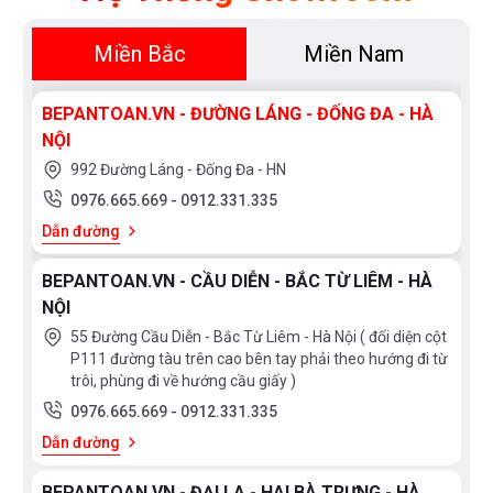
Miền Bắc
Miền Nam
BEPANTOAN.VN - ĐƯỜNG LÁNG - ĐỐNG ĐA - HÀ
NỘI
992 Đường Láng - Đống Đa - HN
0976.665.669
-
0912.331.335
Dẫn đường
BEPANTOAN.VN - CẦU DIỄN - BẮC TỪ LIÊM - HÀ
NỘI
55 Đường Cầu Diễn - Bắc Từ Liêm - Hà Nội ( đối diện cột
P111 đường tàu trên cao bên tay phải theo hướng đi từ
trôi, phùng đi về hướng cầu giấy )
0976.665.669
-
0912.331.335
Dẫn đường
BEPANTOAN.VN - ĐẠI LA - HAI BÀ TRƯNG - HÀ