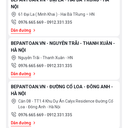
NỘI
61 Đại La ( Minh Khai ) - Hai Bà TRưng – HN
0976.665.669
-
0912.331.335
Dẫn đường
BEPANTOAN.VN - NGUYỄN TRÃI - THANH XUÂN -
HÀ NỘI
Nguyễn Trãi - Thanh Xuân - HN
0976.665.669
-
0912.331.335
Dẫn đường
BEPANTOAN.VN - ĐƯỜNG CỔ LOA - ĐÔNG ANH -
HÀ NỘI
Căn 08 - TT1.4 Khu Dự Án Calyx Residence Đường Cổ
Loa - Đông Anh - Hà Nội
0976.665.669
-
0912.331.335
Dẫn đường