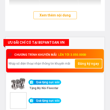
Xem thêm nội dung
ƯU ĐÃI CHỈ CÓ TẠI BEPANTOAN.VN
CHƯƠNG TRÌNH KHUYẾN MÃI
LÊN TỚI 3.050.000Đ
Đăng ký ngay
Quà tặng cực sốc
Tặng Bộ Nồi Fivestar
THÔNG SỐ KỸ THUẬT CỦA
BẾP TỪ
BOSCH PUC631BB1E
Quà tặng cực sốc
Vùng nấu của b
ếp Bosch PUC631BB1E