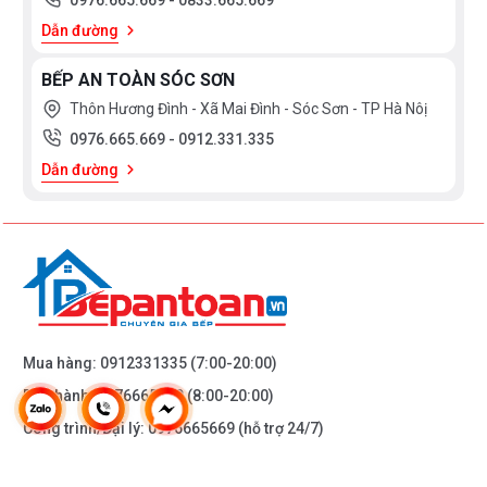
0976.665.669
-
0833.665.669
Dẫn đường
BẾP AN TOÀN SÓC SƠN
Thôn Hương Đình - Xã Mai Đình - Sóc Sơn - TP Hà Nôị
0976.665.669
-
0912.331.335
Dẫn đường
Với mẫu chậu dáng
bậc thang lệch
giúp không gian
bếp của bạn trở nên tinh tế hơn bao giờ. Màu đen
huyền bí cùng với thiết kế hiện đại, khiến bạn thêm yêu
gian bếp của mình.
Mua hàng:
0912331335
(7:00-20:00)
Với thiết kế
xi phông rộng
, thoát nước dễ dàng và
Bảo hành:
0976665669
(8:00-20:00)
nhanh hơn. hố rác cũng được
tráng lớp Nano kháng
Công trình/Đại lý:
0976665669
(hỗ trợ 24/7)
khuẩn
bạn có thể vệ sinh dễ dàng và yên tâm với việc
nấu nướng của gia đình