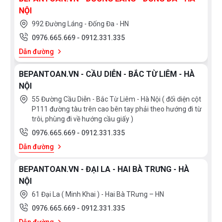
chuẩn của Châu Âu với nhiều chức năng thông minh và
NỘI
hiện đại nhưng vô cùng tiết kiệm điện, máy gồm 2 chế
992 Đường Láng - Đống Đa - HN
độ: đi đường ống thoát ra ngoài hoặc dùng than hoạt
0976.665.669
-
0912.331.335
tính
Dẫn đường
BEPANTOAN.VN - CẦU DIỄN - BẮC TỪ LIÊM - HÀ
Máy thường bao gồm các bộ phận cơ bản như lớp
NỘI
ngoài bảo vệ, hệ thống dẫn hơi, dàn lọc than hoạt tính
55 Đường Cầu Diễn - Bắc Từ Liêm - Hà Nội ( đối diện cột
hoặc các lớp kim loại, tấm kim loại hay lưới lọc ban
P111 đường tàu trên cao bên tay phải theo hướng đi từ
đầu, quạt hút, đèn chiếu sáng, đèn báo hiệu mức độ
trôi, phùng đi về hướng cầu giấy )
bám bẩn và nút điều chỉnh các tốc độ hút từ 1 đến 3.
0976.665.669
-
0912.331.335
Các bộ phận lọc có thể tháo rời để vệ sinh.
Dẫn đường
Kích thước ; 700 x 290 x 200mm
BEPANTOAN.VN - ĐẠI LA - HAI BÀ TRƯNG - HÀ
NỘI
61 Đại La ( Minh Khai ) - Hai Bà TRưng – HN
CHẬU HAI HỐ NANO BẬC THANG LỆCH AT-
0976.665.669
-
0912.331.335
8245HNDL