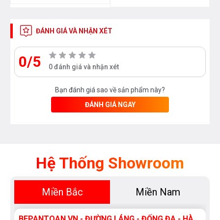
MÁY HÚT MÙI CLASSICO ES 3070 DMK, được nhập
ĐÁNH GIÁ VÀ NHẬN XÉT
khẩu nguyên chiếc từ Tây Ban Nha, máy được thiết kế
dạng treo âm tủ, phù hợp với không gian nhà bếp thiết
0/5
kế dạng tủ liền lạc ,
0 đánh giá và nhận xét
Bạn đánh giá sao về sản phẩm này?
ĐÁNH GIÁ NGAY
Hệ Thống Showroom
Miền Bắc
Miền Nam
MÁY HÚT MÙI CLASSICO ES 3070 DMK đạt tiêu
BEPANTOAN.VN - ĐƯỜNG LÁNG - ĐỐNG ĐA - HÀ