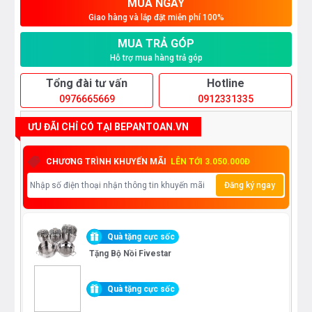
MUA NGAY
Giao hàng và lắp đặt miễn phí 100%
MUA TRẢ GÓP
Hỗ trợ mua hàng trả góp
Tổng đài tư vấn
Hotline
0976665669
0912331335
ƯU ĐÃI CHỈ CÓ TẠI BEPANTOAN.VN
CHƯƠNG TRÌNH KHUYẾN MÃI
LÊN TỚI 3.050.000Đ
Đăng ký ngay
Quà tặng cực sốc
Tặng Bộ Nồi Fivestar
Quà tặng cực sốc