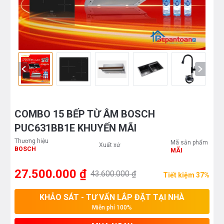
COMBO 15 BẾP TỪ ÂM BOSCH
PUC631BB1E KHUYẾN MÃI
Thương hiệu
Mã sản phẩm
Xuất xứ
BOSCH
MÃI
27.500.000 ₫
43.600.000 ₫
Tiết kiệm 37%
KHẢO SÁT - TƯ VẤN LẮP ĐẶT TẠI NHÀ
Miễn phí 100%