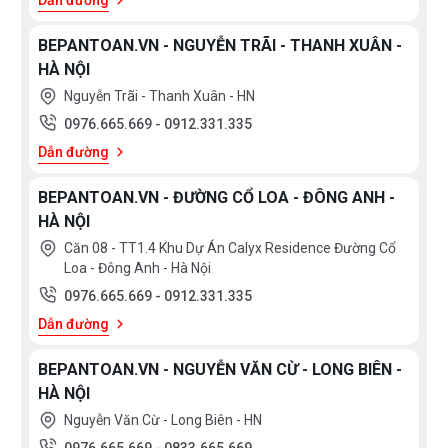
Dẫn đường
BEPANTOAN.VN - NGUYỄN TRÃI - THANH XUÂN -
Chậu rửa bát nano kháng khuẩn
là một trong những
HÀ NỘI
dòng chậu cao cấp được rất nhiều gia đình lựa chọn
Nguyễn Trãi - Thanh Xuân - HN
cho căn bếp của mình. Không chỉ có thiết kế bền đẹp,
0976.665.669
-
0912.331.335
loại chậu rửa bát nano kháng khuẩn còn có những ưu
Dẫn đường
điểm vượt trội, bảo vệ sức khỏe, kiểu dáng sang
trọng.
BEPANTOAN.VN - ĐƯỜNG CỔ LOA - ĐÔNG ANH -
HÀ NỘI
Căn 08 - TT1.4 Khu Dự Án Calyx Residence Đường Cổ
Loa - Đông Anh - Hà Nội
0976.665.669
-
0912.331.335
Dẫn đường
BEPANTOAN.VN - NGUYỄN VĂN CỪ - LONG BIÊN -
HÀ NỘI
Nguyễn Văn Cừ - Long Biên - HN