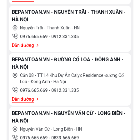
BEPANTOAN.VN - NGUYỄN TRÃI - THANH XUÂN -
HÀ NỘI
Nguyễn Trãi - Thanh Xuân - HN
0976.665.669
-
0912.331.335
Dẫn đường
Bộ lưới lọc kép Alumium màng lọc Cacbon,
dễ dàng
BEPANTOAN.VN - ĐƯỜNG CỔ LOA - ĐÔNG ANH -
HÀ NỘI
vệ sinh , sử lí sau thời gian sử dụng. Chỉ 1-2 tháng bạn
Căn 08 - TT1.4 Khu Dự Án Calyx Residence Đường Cổ
tháo ra ngâm nước ấm và cọ qua là sạch sẽ sáng
Loa - Đông Anh - Hà Nội
bóng như mới.
0976.665.669
-
0912.331.335
Dẫn đường
Bộ lọc than hoạt tính , an toàn, sạch sẽ giúp sạch
hoàn toàn mùi khó chịu. Sau 6 tháng - 1 năm bạn nên
BEPANTOAN.VN - NGUYỄN VĂN CỪ - LONG BIÊN -
thay một lần tùy thuộc vào nhu cầu sử dụng của gia
HÀ NỘI
đình mình. Chi phí thay thì rất rẻ
Bếp An Toàn
có hỗ
Nguyễn Văn Cừ - Long Biên - HN
trợ bạn nhé a. .
0976.665.669
-
0833.665.669