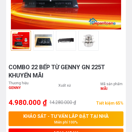
COMBO 22 BẾP TỪ GENNY GN 225T
KHUYẾN MÃI
Thương hiệu
Mã sản phẩm
Xuất xứ
GENNY
MÃI
4.980.000 ₫
14.280.000 ₫
Tiết kiệm 65%
KHẢO SÁT - TƯ VẤN LẮP ĐẶT TẠI NHÀ
Miễn phí 100%