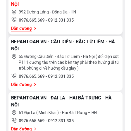
NỘI
Mẫu mày
hút mùi CA 8700G
được thiết kế màu đen
992 Đường Láng - Đống Đa - HN
sang trọng làm nổi bật không gian bếp.
Đèn
0976.665.669
-
0912.331.335
halogen
chiếu sáng giúp thuận tiện hơn trong việc nấu
Dẫn đường
nướng mỗi ngày.
Phím điều khiển cơ 3 tốc độ
tùy
BEPANTOAN.VN - CẦU DIỄN - BẮC TỪ LIÊM - HÀ
chọn phù hợp với mùi thức ăn giúp không gian của bạn
NỘI
luôn trong lành, dễ chịu.
55 Đường Cầu Diễn - Bắc Từ Liêm - Hà Nội ( đối diện cột
P111 đường tàu trên cao bên tay phải theo hướng đi từ
trôi, phùng đi về hướng cầu giấy )
0976.665.669
-
0912.331.335
Dẫn đường
BEPANTOAN.VN - ĐẠI LA - HAI BÀ TRƯNG - HÀ
NỘI
61 Đại La ( Minh Khai ) - Hai Bà TRưng – HN
0976.665.669
-
0912.331.335
Dẫn đường