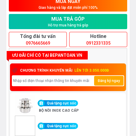
MUA NGAY
Giao hàng và lắp đặt miễn phí 100%
MUA TRẢ GÓP
Hỗ trợ mua hàng trả góp
Tổng đài tư vấn
Hotline
0976665669
0912331335
ƯU ĐÃI CHỈ CÓ TẠI BEPANTOAN.VN
CHƯƠNG TRÌNH KHUYẾN MÃI
LÊN TỚI 3.050.000Đ
Đăng ký ngay
Quà tặng cực sốc
BỘ NỒI INOX CAO CẤP
Quà tặng cực sốc