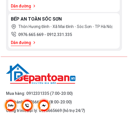
Dẫn đường
BỘ NỒI INOX CAO CẤP
BẾP AN TOÀN SÓC SƠN
Thôn Hương Đình - Xã Mai Đình - Sóc Sơn - TP Hà Nôị
0976.665.669
-
0912.331.335
Dẫn đường
Mua hàng:
0912331335
(7:00-20:00)
Bảo hành:
0976665669
(8:00-20:00)
Công trình/Đại lý:
0976665669
(hỗ trợ 24/7)