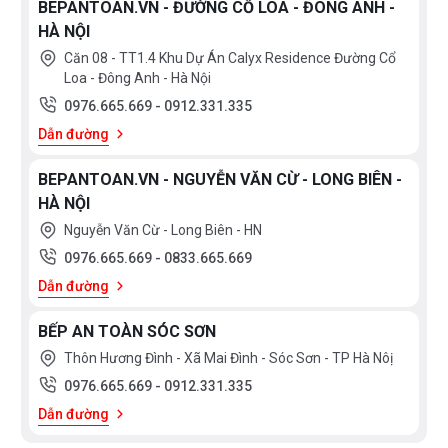
BEPANTOAN.VN - ĐƯỜNG CỔ LOA - ĐÔNG ANH -
HÀ NỘI
Căn 08 - TT1.4 Khu Dự Án Calyx Residence Đường Cổ
Loa - Đông Anh - Hà Nội
0976.665.669
-
0912.331.335
Dẫn đường
BEPANTOAN.VN - NGUYỄN VĂN CỪ - LONG BIÊN -
HÀ NỘI
Nguyễn Văn Cừ - Long Biên - HN
0976.665.669
-
0833.665.669
Dẫn đường
BẾP AN TOÀN SÓC SƠN
Thôn Hương Đình - Xã Mai Đình - Sóc Sơn - TP Hà Nôị
0976.665.669
-
0912.331.335
Dẫn đường