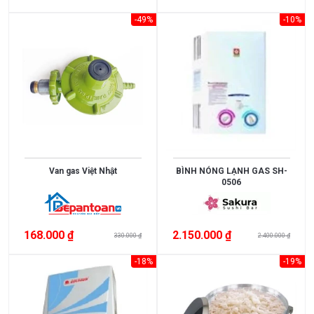
3.000.000
-49%
-10%
3.000.000
>
5.000.000
5.000.000
>
10.000.000
10.000.000
Van gas Việt Nhật
BÌNH NÓNG LẠNH GAS SH-
0506
>
15.000.000
>
168.000 ₫
2.150.000 ₫
330.000 ₫
2.400.000 ₫
15.000.000
-18%
-19%