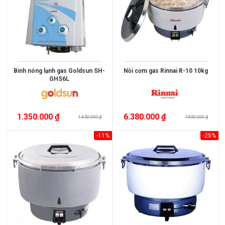
Bình nóng lạnh gas Goldsun SH-
Nồi cơm gas Rinnai R-10 10kg
GHS6L
1.350.000 ₫
6.380.000 ₫
1.650.000 ₫
7.850.000 ₫
-11%
-25%