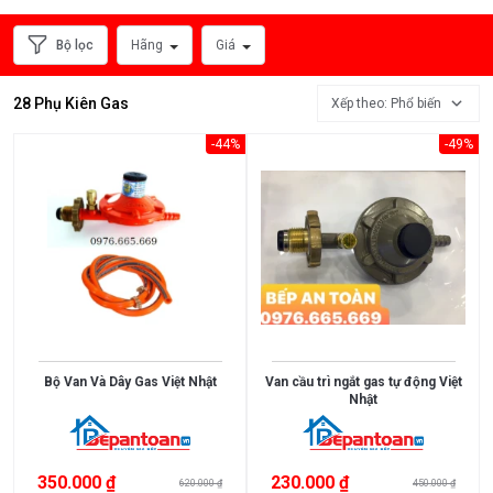
Gas
Dây
Bộ lọc
Hãng
Giá
Dẫn
Gas
28 Phụ Kiên Gas
Xếp theo: Phổ biến
-44%
-49%
HÃNG
SẢN
XUẤT
Bộ Van Và Dây Gas Việt Nhật
Van cầu trì ngắt gas tự động Việt
MỨC
Nhật
GIÁ
<
350.000 ₫
230.000 ₫
620.000 ₫
450.000 ₫