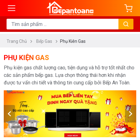
ng
DANH
MỤC
Trang Chủ
Bếp Gas
Phụ Kiên Gas
Nồi
Cơm
PHỤ KIỆN GAS
Gas
Phụ kiện gas chất lượng cao, tiện dụng và hỗ trợ tốt nhất cho
Bình
các sản phẩm bếp gas. Lựa chọn thông thái hơn khi nhận
Nóng
được tư vấn chi tiết và thông tin cung cấp bởi Bếp An Toàn.
Lạnh
Gas
Van
Gas
Và
Khò