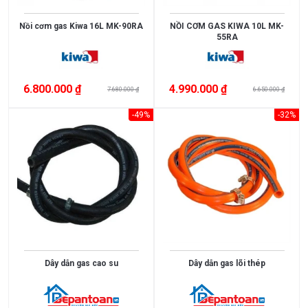
Nồi cơm gas Kiwa 16L MK-90RA
NỒI CƠM GAS KIWA 10L MK-
55RA
6.800.000 ₫
4.990.000 ₫
7.680.000 ₫
6.650.000 ₫
-49%
-32%
Dây dẫn gas cao su
Dây dẫn gas lõi thép