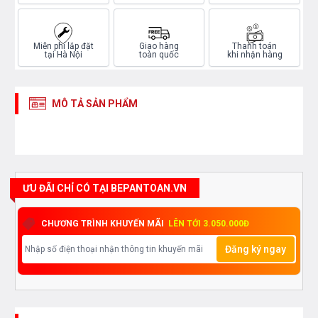
Miễn phí lắp đặt
Giao hàng
Thanh toán
tại Hà Nội
toàn quốc
khi nhận hàng
MÔ TẢ SẢN PHẨM
ƯU ĐÃI CHỈ CÓ TẠI BEPANTOAN.VN
CHƯƠNG TRÌNH KHUYẾN MÃI
LÊN TỚI 3.050.000Đ
Đăng ký ngay