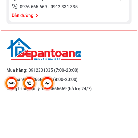
0976.665.669
-
0912.331.335
Dẫn đường
Mua hàng:
0912331335
(7:00-20:00)
Bảo hành:
0976665669
(8:00-20:00)
Công trình/Đại lý:
0976665669
(hỗ trợ 24/7)
THÔNG TIN KHÁC
DOANH NGHIỆP