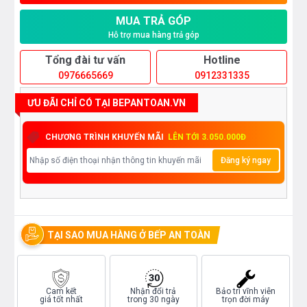
MUA TRẢ GÓP
Hỗ trợ mua hàng trả góp
Tổng đài tư vấn
Hotline
0976665669
0912331335
ƯU ĐÃI CHỈ CÓ TẠI BEPANTOAN.VN
CHƯƠNG TRÌNH KHUYẾN MÃI
LÊN TỚI 3.050.000Đ
Đăng ký ngay
TẠI SAO MUA HÀNG Ở BẾP AN TOÀN
Cam kết
Nhận đổi trả
Bảo trì vĩnh viễn
giá tốt nhất
trong 30 ngày
trọn đời máy