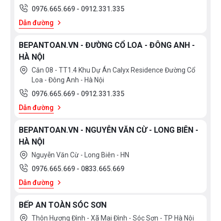
0976.665.669
-
0912.331.335
Dẫn đường
BEPANTOAN.VN - ĐƯỜNG CỔ LOA - ĐÔNG ANH -
HÀ NỘI
Căn 08 - TT1.4 Khu Dự Án Calyx Residence Đường Cổ
Loa - Đông Anh - Hà Nội
0976.665.669
-
0912.331.335
Dẫn đường
BEPANTOAN.VN - NGUYỄN VĂN CỪ - LONG BIÊN -
HÀ NỘI
Nguyễn Văn Cừ - Long Biên - HN
0976.665.669
-
0833.665.669
Dẫn đường
BẾP AN TOÀN SÓC SƠN
Thôn Hương Đình - Xã Mai Đình - Sóc Sơn - TP Hà Nôị