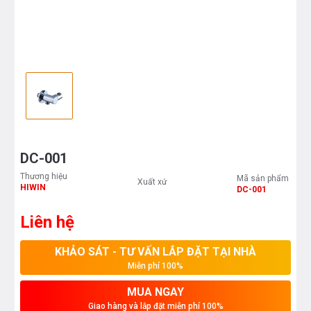
DC-001
Thương hiệu
Mã sản phẩm
Xuất xứ
HIWIN
DC-001
Liên hệ
KHẢO SÁT - TƯ VẤN LẮP ĐẶT TẠI NHÀ
Miễn phí 100%
MUA NGAY
Giao hàng và lắp đặt miễn phí 100%