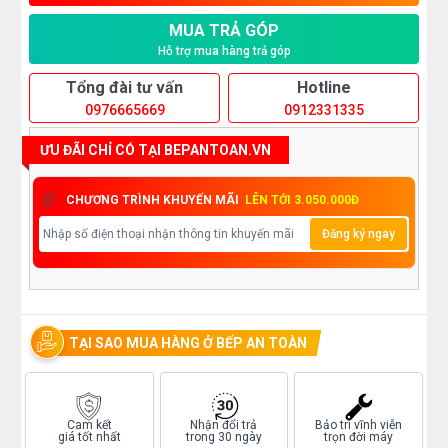
MUA TRẢ GÓP
Hỗ trợ mua hàng trả góp
Tổng đài tư vấn
Hotline
0976665669
0912331335
ƯU ĐÃI CHỈ CÓ TẠI BEPANTOAN.VN
CHƯƠNG TRÌNH KHUYẾN MÃI
LÊN TỚI 3.050.000Đ
Đăng ký ngay
TẠI SAO MUA HÀNG Ở BẾP AN TOÀN
Cam kết
Nhận đổi trả
Bảo trì vĩnh viễn
giá tốt nhất
trong 30 ngày
trọn đời máy