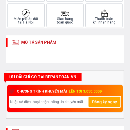
Miễn phí lắp đặt
Giao hàng
Thanh toán
tại Hà Nội
toàn quốc
khi nhận hàng
MÔ TẢ SẢN PHẨM
ƯU ĐÃI CHỈ CÓ TẠI BEPANTOAN.VN
CHƯƠNG TRÌNH KHUYẾN MÃI
LÊN TỚI 3.050.000Đ
Đăng ký ngay