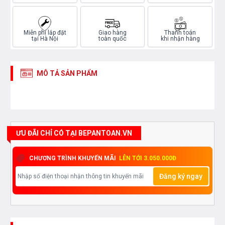
Miễn phí lắp đặt
Giao hàng
Thanh toán
tại Hà Nội
toàn quốc
khi nhận hàng
MÔ TẢ SẢN PHẨM
ƯU ĐÃI CHỈ CÓ TẠI BEPANTOAN.VN
CHƯƠNG TRÌNH KHUYẾN MÃI
LÊN TỚI 3.050.000Đ
Đăng ký ngay