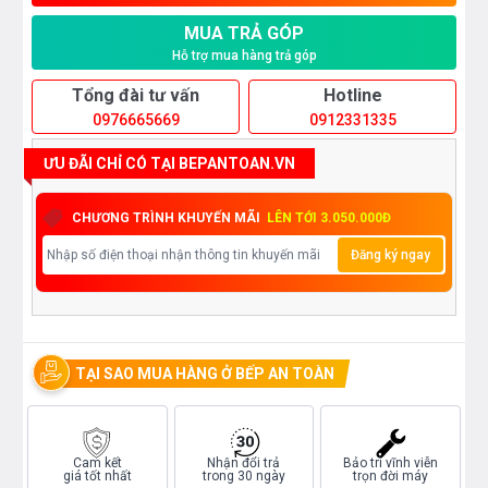
MUA TRẢ GÓP
Hỗ trợ mua hàng trả góp
Tổng đài tư vấn
Hotline
0976665669
0912331335
ƯU ĐÃI CHỈ CÓ TẠI BEPANTOAN.VN
CHƯƠNG TRÌNH KHUYẾN MÃI
LÊN TỚI 3.050.000Đ
Đăng ký ngay
TẠI SAO MUA HÀNG Ở BẾP AN TOÀN
Cam kết
Nhận đổi trả
Bảo trì vĩnh viễn
giá tốt nhất
trong 30 ngày
trọn đời máy