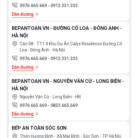
0976.665.669
-
0912.331.335
Dẫn đường
BEPANTOAN.VN - ĐƯỜNG CỔ LOA - ĐÔNG ANH -
HÀ NỘI
Căn 08 - TT1.4 Khu Dự Án Calyx Residence Đường Cổ
Loa - Đông Anh - Hà Nội
0976.665.669
-
0912.331.335
Dẫn đường
BEPANTOAN.VN - NGUYỄN VĂN CỪ - LONG BIÊN -
HÀ NỘI
Nguyễn Văn Cừ - Long Biên - HN
0976.665.669
-
0833.665.669
Dẫn đường
BẾP AN TOÀN SÓC SƠN
Thôn Hương Đình - Xã Mai Đình - Sóc Sơn - TP Hà Nôị