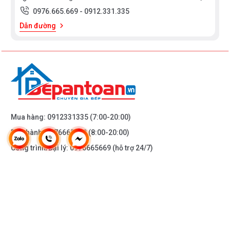
0976.665.669
-
0912.331.335
Dẫn đường
Mua hàng:
0912331335
(7:00-20:00)
Bảo hành:
0976665669
(8:00-20:00)
Công trình/Đại lý:
0976665669
(hỗ trợ 24/7)
THÔNG TIN KHÁC
DOANH NGHIỆP