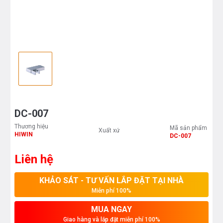
DC-007
Thương hiệu
Mã sản phẩm
Xuất xứ
HIWIN
DC-007
Liên hệ
KHẢO SÁT - TƯ VẤN LẮP ĐẶT TẠI NHÀ
Miễn phí 100%
MUA NGAY
Giao hàng và lắp đặt miễn phí 100%