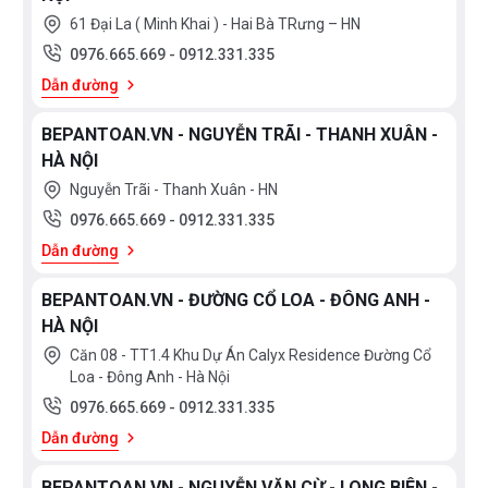
61 Đại La ( Minh Khai ) - Hai Bà TRưng – HN
0976.665.669
-
0912.331.335
Dẫn đường
BEPANTOAN.VN - NGUYỄN TRÃI - THANH XUÂN -
HÀ NỘI
Nguyễn Trãi - Thanh Xuân - HN
0976.665.669
-
0912.331.335
Dẫn đường
BEPANTOAN.VN - ĐƯỜNG CỔ LOA - ĐÔNG ANH -
HÀ NỘI
Căn 08 - TT1.4 Khu Dự Án Calyx Residence Đường Cổ
Loa - Đông Anh - Hà Nội
0976.665.669
-
0912.331.335
Dẫn đường
BEPANTOAN.VN - NGUYỄN VĂN CỪ - LONG BIÊN -