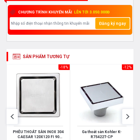
CHƯƠNG TRÌNH KHUYẾN MÃI
LÊN TỚI 3.050.000Đ
Đăng ký ngay
SẢN PHẨM TƯƠNG TỰ
22%
-18%
-12%
-
PHỄU THOÁT SÀN INOX 304
Ga thoát sàn Kohler K-
CAESAR 120X120 FI 90
R75422T-CP