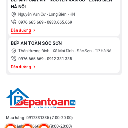
HÀ NỘI
Nguyễn Văn Cừ - Long Biên - HN
0976.665.669
-
0833.665.669
Dẫn đường
BẾP AN TOÀN SÓC SƠN
Thôn Hương Đình - Xã Mai Đình - Sóc Sơn - TP Hà Nôị
0976.665.669
-
0912.331.335
Dẫn đường
Mua hàng:
0912331335
(7:00-20:00)
Bảo hành:
0976665669
(8:00-20:00)