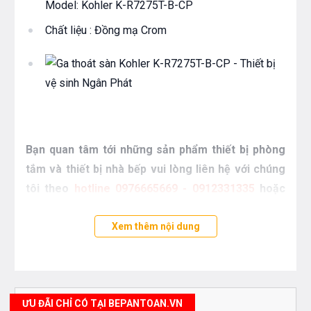
Model: Kohler K-R7275T-B-CP
Chất liệu : Đồng mạ Crom
Bạn quan tâm tới những sản phẩm thiết bị phòng
tắm và thiết bị nhà bếp vui lòng liên hệ với chúng
tôi theo
hotline 0976665669 - 0912331335
hoặc
trực tiếp địa chỉ hệ thống của Bếp an toàn để được
tư vấn tốt nhất từ các nhân viên bán hàng của
Xem thêm nội dung
chúng tôi
ƯU ĐÃI CHỈ CÓ TẠI BEPANTOAN.VN