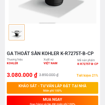
GA THOÁT SÀN KOHLER K-R7275T-B-CP
Thương hiệu
Xuất xứ
Mã sản phẩm
KOHLER
VIỆT NAM
K-R7275T-B-CP
3.080.000 ₫
3.890.000 ₫
Tiết kiệm 21%
KHẢO SÁT - TƯ VẤN LẮP ĐẶT TẠI NHÀ
Miễn phí 100%
MUA NGAY
Giao hàng và lắp đặt miễn phí 100%