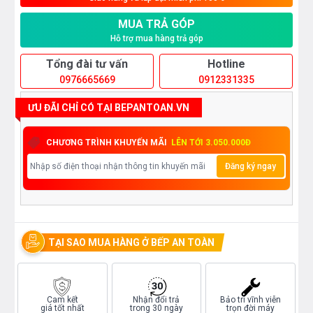
MUA TRẢ GÓP
Hỗ trợ mua hàng trả góp
Tổng đài tư vấn
Hotline
0976665669
0912331335
ƯU ĐÃI CHỈ CÓ TẠI BEPANTOAN.VN
CHƯƠNG TRÌNH KHUYẾN MÃI
LÊN TỚI 3.050.000Đ
Đăng ký ngay
TẠI SAO MUA HÀNG Ở BẾP AN TOÀN
Cam kết
Nhận đổi trả
Bảo trì vĩnh viễn
giá tốt nhất
trong 30 ngày
trọn đời máy