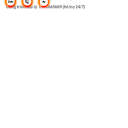
Công trình/Đại lý:
0976665669
(hỗ trợ 24/7)
THÔNG TIN KHÁC
DOANH NGHIỆP
DANH MỤC SẢN PHẨM
HỖ TRỢ KHÁCH HÀNG
KẾT NỐI VỚI CHÚNG TÔI