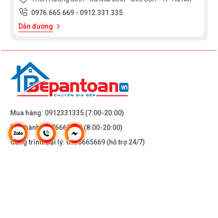
0976.665.669
-
0912.331.335
Dẫn đường
Mua hàng:
0912331335
(7:00-20:00)
Bảo hành:
0976665669
(8:00-20:00)
Công trình/Đại lý:
0976665669
(hỗ trợ 24/7)
THÔNG TIN KHÁC