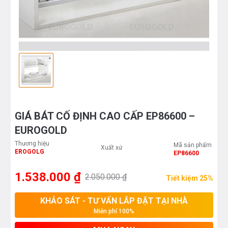
GIÁ BÁT CỐ ĐỊNH CAO CẤP EP86600 –
EUROGOLD
Thương hiệu
Mã sản phẩm
Xuất xứ
EROGOLG
EP86600
1.538.000 ₫
2.050.000 ₫
Tiết kiệm 25%
KHẢO SÁT - TƯ VẤN LẮP ĐẶT TẠI NHÀ
Miễn phí 100%