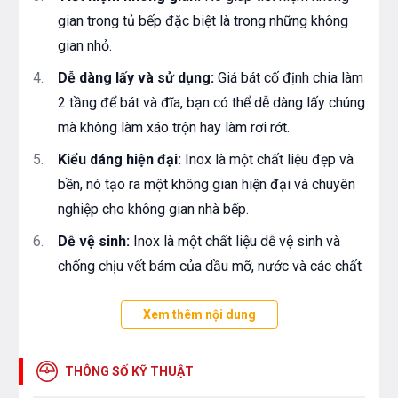
gian trong tủ bếp đặc biệt là trong những không
gian nhỏ.
Dễ dàng lấy và sử dụng:
Giá bát cố định chia làm
2 tầng để bát và đĩa, bạn có thể dễ dàng lấy chúng
mà không làm xáo trộn hay làm rơi rớt.
Kiểu dáng hiện đại:
Inox là một chất liệu đẹp và
bền, nó tạo ra một không gian hiện đại và chuyên
nghiệp cho không gian nhà bếp.
Dễ vệ sinh:
Inox là một chất liệu dễ vệ sinh và
chống chịu vết bám của dầu mỡ, nước và các chất
khác, giúp bảo quản bát đĩa sạch sẽ.
Xem thêm nội dung
Chống rỉ sét:
Inox có khả năng chống oxi hóa và
rỉ sét, giúp giữ cho giá bát đĩa cố định luôn giữ
được vẻ mới và bền bỉ theo thời gian.
THÔNG SỐ KỸ THUẬT