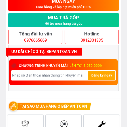
MUA NGAY
Giao hàng và lắp đặt miễn phí 100%
MUA TRẢ GÓP
Hỗ trợ mua hàng trả góp
Tổng đài tư vấn
Hotline
0976665669
0912331335
ƯU ĐÃI CHỈ CÓ TẠI BEPANTOAN.VN
CHƯƠNG TRÌNH KHUYẾN MÃI
LÊN TỚI 3.050.000Đ
Đăng ký ngay
TẠI SAO MUA HÀNG Ở BẾP AN TOÀN