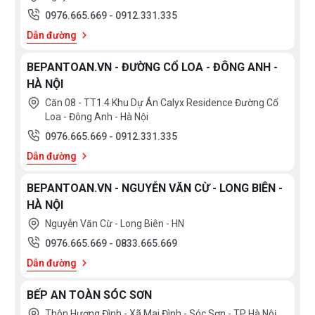
0976.665.669
-
0912.331.335
Dẫn đường
BEPANTOAN.VN - ĐƯỜNG CỔ LOA - ĐÔNG ANH -
HÀ NỘI
Căn 08 - TT1.4 Khu Dự Án Calyx Residence Đường Cổ
Loa - Đông Anh - Hà Nội
0976.665.669
-
0912.331.335
Dẫn đường
BEPANTOAN.VN - NGUYỄN VĂN CỪ - LONG BIÊN -
HÀ NỘI
Nguyễn Văn Cừ - Long Biên - HN
0976.665.669
-
0833.665.669
Dẫn đường
BẾP AN TOÀN SÓC SƠN
Thôn Hương Đình - Xã Mai Đình - Sóc Sơn - TP Hà Nôị