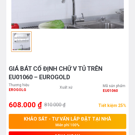
GIÁ BÁT CỐ ĐỊNH CHỮ V TỦ TRÊN
EU01060 – EUROGOLD
Thương hiệu
Mã sản phẩm
Xuất xứ
EROGOLG
EU01060
608.000 ₫
810.000 ₫
Tiết kiệm 25%
KHẢO SÁT - TƯ VẤN LẮP ĐẶT TẠI NHÀ
Miễn phí 100%