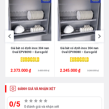
0
Giá bát cố định inox 304 nan
Giá bát cố định inox 304 nan
Oval EPV8090 – Eurogold
Oval EPV8080 – Eurogold
2.373.000 ₫
2.245.000 ₫
3.430.000 ₫
3.260.000 ₫
ĐÁNH GIÁ VÀ NHẬN XÉT
0/5
0 đánh giá và nhận xét