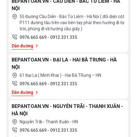
BEPANTOAN.VN - CẦU DIỄN - BẮC TỪ LIÊM - HÀ
NỘI
55 Đường Cầu Diễn - Bắc Từ Liêm - Hà Nội ( đối diện cột
P111 đường tàu trên cao bên tay phải theo hướng đi từ
trôi, phùng đi về hướng cầu giấy )
0976.665.669
-
0912.331.335
Dẫn đường
BEPANTOAN.VN - ĐẠI LA - HAI BÀ TRƯNG - HÀ
NỘI
61 Đại La ( Minh Khai ) - Hai Bà TRưng – HN
0976.665.669
-
0912.331.335
Dẫn đường
BEPANTOAN.VN - NGUYỄN TRÃI - THANH XUÂN -
HÀ NỘI
Nguyễn Trãi - Thanh Xuân - HN
0976.665.669
-
0912.331.335