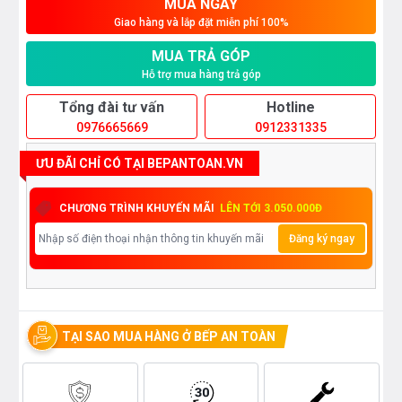
MUA NGAY
Giao hàng và lắp đặt miễn phí 100%
MUA TRẢ GÓP
Hỗ trợ mua hàng trả góp
Tổng đài tư vấn
Hotline
0976665669
0912331335
ƯU ĐÃI CHỈ CÓ TẠI BEPANTOAN.VN
CHƯƠNG TRÌNH KHUYẾN MÃI
LÊN TỚI 3.050.000Đ
Đăng ký ngay
TẠI SAO MUA HÀNG Ở BẾP AN TOÀN