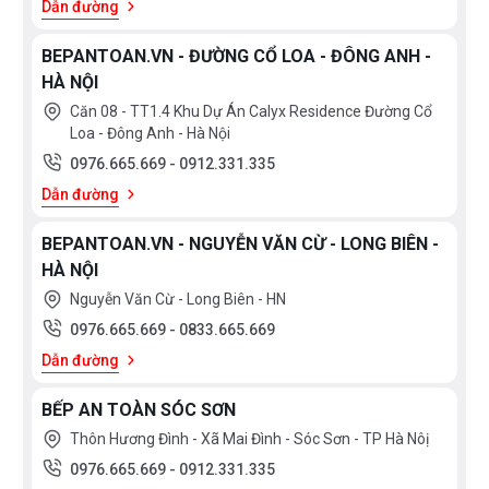
Dẫn đường
BEPANTOAN.VN - ĐƯỜNG CỔ LOA - ĐÔNG ANH -
HÀ NỘI
Căn 08 - TT1.4 Khu Dự Án Calyx Residence Đường Cổ
Loa - Đông Anh - Hà Nội
0976.665.669
-
0912.331.335
Dẫn đường
BEPANTOAN.VN - NGUYỄN VĂN CỪ - LONG BIÊN -
HÀ NỘI
Nguyễn Văn Cừ - Long Biên - HN
0976.665.669
-
0833.665.669
Dẫn đường
BẾP AN TOÀN SÓC SƠN
Thôn Hương Đình - Xã Mai Đình - Sóc Sơn - TP Hà Nôị
0976.665.669
-
0912.331.335