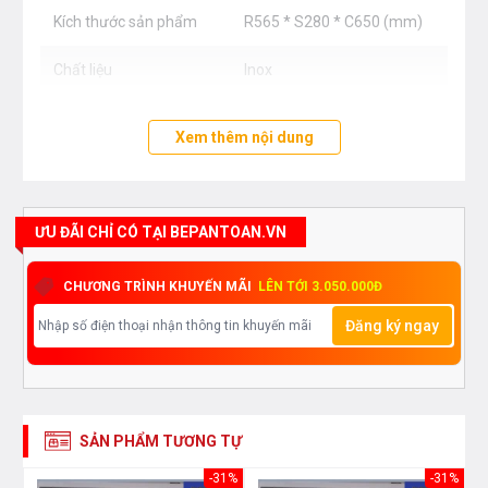
Kích thước sản phẩm
R565 * S280 * C650 (mm)
Chất liệu
Inox
Xem thêm nội dung
ƯU ĐÃI CHỈ CÓ TẠI BEPANTOAN.VN
CHƯƠNG TRÌNH KHUYẾN MÃI
LÊN TỚI 3.050.000Đ
Đăng ký ngay
SẢN PHẨM TƯƠNG TỰ
43%
-31%
-31%