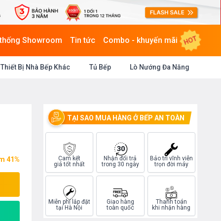
HOT
 thống Showroom
Tin tức
Combo - khuyến mãi
Thiết Bị Nhà Bếp Khác
Tủ Bếp
Lò Nướng Đa Năng
TẠI SAO MUA HÀNG Ở BẾP AN TOÀN
Cam kết
Nhận đổi trả
Bảo trì vĩnh viễn
ệm 41%
giá tốt nhất
trong 30 ngày
trọn đời máy
Miễn phí lắp đặt
Giao hàng
Thanh toán
tại Hà Nội
toàn quốc
khi nhận hàng