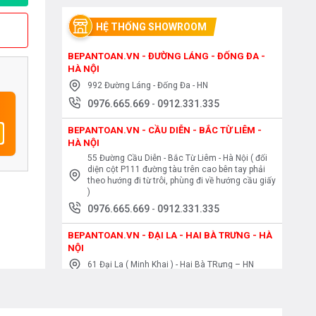
HỆ THỐNG SHOWROOM
BEPANTOAN.VN - ĐƯỜNG LÁNG - ĐỐNG ĐA -
HÀ NỘI
992 Đường Láng - Đống Đa - HN
0976.665.669
-
0912.331.335
BEPANTOAN.VN - CẦU DIỄN - BẮC TỪ LIÊM -
HÀ NỘI
55 Đường Cầu Diễn - Bắc Từ Liêm - Hà Nội ( đối
diện cột P111 đường tàu trên cao bên tay phải
theo hướng đi từ trôi, phùng đi về hướng cầu giấy
)
0976.665.669
-
0912.331.335
BEPANTOAN.VN - ĐẠI LA - HAI BÀ TRƯNG - HÀ
NỘI
61 Đại La ( Minh Khai ) - Hai Bà TRưng – HN
0976.665.669
-
0912.331.335
BEPANTOAN.VN - NGUYỄN TRÃI - THANH