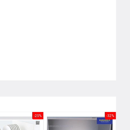
Nôị
0976.665.669
-
0912.331.335
-25%
-32%