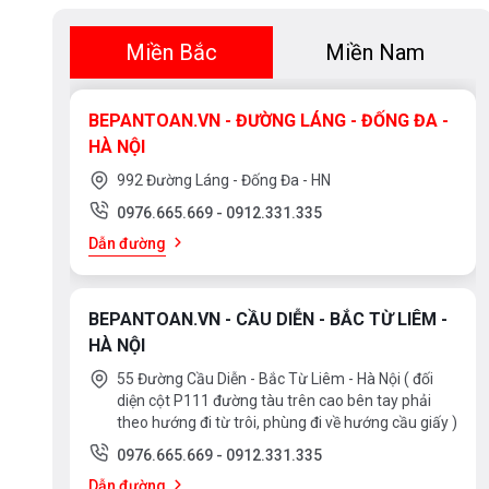
Miền Bắc
Miền Nam
BEPANTOAN.VN - ĐƯỜNG LÁNG - ĐỐNG ĐA -
HÀ NỘI
992 Đường Láng - Đống Đa - HN
0976.665.669
-
0912.331.335
Dẫn đường
BEPANTOAN.VN - CẦU DIỄN - BẮC TỪ LIÊM -
HÀ NỘI
55 Đường Cầu Diễn - Bắc Từ Liêm - Hà Nội ( đối
diện cột P111 đường tàu trên cao bên tay phải
theo hướng đi từ trôi, phùng đi về hướng cầu giấy )
0976.665.669
-
0912.331.335
Dẫn đường