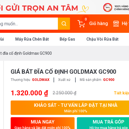
0
Giỏ hàng
Hệ
Mùi
Máy Rửa Chén Bát
Bếp Gas
Chậu Vòi Rửa Bát
át đĩa cố định Goldmax GC900
GIÁ BÁT ĐĨA CỐ ĐỊNH GOLDMAX GC900
|
|
Thương hiệu
GOLDMAX
Xuất xứ
Mã sản phẩm
GC900
1.320.000 ₫
2.250.000 ₫
Tiết ki
KHẢO SÁT - TƯ VẤN LẮP ĐẶT TẠI NHÀ
Miễn phí 100%
MUA NGAY
MUA TRẢ GÓP
Giao hàng và lắp đặt miễn phí 100%
Hỗ trợ mua hàng trả góp