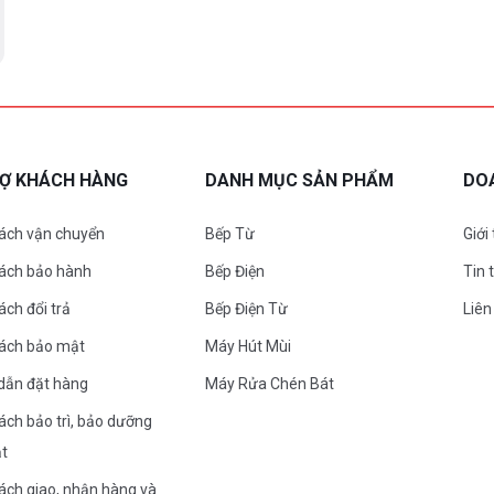
RỢ KHÁCH HÀNG
DANH MỤC SẢN PHẨM
DO
ách vận chuyển
Bếp Từ
Giới
sách bảo hành
Bếp Điện
Tin 
ách đổi trả
Bếp Điện Từ
Liên
sách bảo mật
Máy Hút Mùi
dẫn đặt hàng
Máy Rửa Chén Bát
ách bảo trì, bảo dưỡng
ặt
ách giao, nhận hàng và