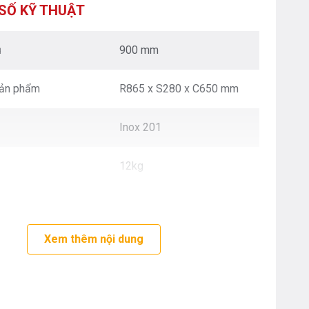
XUÂN - HÀ NỘI
SỐ KỸ THUẬT
Nguyễn Trãi - Thanh Xuân - HN
0976.665.669
-
0912.331.335
ủ
900 mm
BEPANTOAN.VN - ĐƯỜNG CỔ LOA - ĐÔNG ANH
- HÀ NỘI
sản phẩm
R865 x S280 x C650 mm
Căn 08 - TT1.4 Khu Dự Án Calyx Residence
Đường Cổ Loa - Đông Anh - Hà Nội
0976.665.669
-
0912.331.335
Inox 201
BEPANTOAN.VN - NGUYỄN VĂN CỪ - LONG
BIÊN - HÀ NỘI
12kg
Nguyễn Văn Cừ - Long Biên - HN
0976.665.669
-
0833.665.669
BEPANTOAN.VN - QUẬN TÂN BÌNH - TP HCM
Hoàng Văn Thụ - Phường 4 - Quân Tân Bình - TP
Xem thêm nội dung
HCM
0912331335
-
0976665669
BẾP AN TOÀN SÓC SƠN
Thôn Hương Đình - Xã Mai Đình - Sóc Sơn - TP Hà