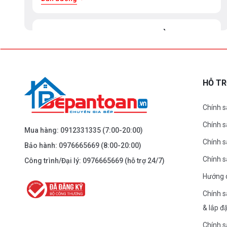
BEPANTOAN.VN - ĐẠI LA - HAI BÀ TRƯNG -
HÀ NỘI
61 Đại La ( Minh Khai ) - Hai Bà TRưng – HN
0976.665.669
-
0912.331.335
HỖ T
Dẫn đường
Chính s
Chính 
BEPANTOAN.VN - NGUYỄN TRÃI - THANH
Mua hàng:
0912331335
(7:00-20:00)
XUÂN - HÀ NỘI
Chính s
Bảo hành:
0976665669
(8:00-20:00)
Nguyễn Trãi - Thanh Xuân - HN
Chính 
Công trình/Đại lý:
0976665669
(hỗ trợ 24/7)
0976.665.669
-
0912.331.335
Hướng 
Dẫn đường
Chính s
& lắp đ
BEPANTOAN.VN - ĐƯỜNG CỔ LOA - ĐÔNG
Chính s