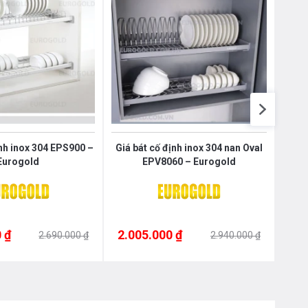
ịnh inox 304 EPS900 –
Giá bát cố định inox 304 nan Oval
Giá
Eurogold
EPV8060 – Eurogold
 ₫
2.005.000 ₫
1.9
2.690.000 ₫
2.940.000 ₫