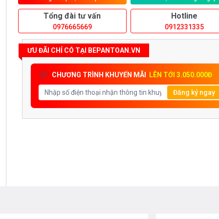
Tổng đài tư vấn
Hotline
0976665669
0912331335
ƯU ĐÃI CHỈ CÓ TẠI BEPANTOAN.VN
CHƯƠNG TRÌNH KHUYẾN MÃI
LÊN TỚI 3.050.000Đ
Đăng ký ngay