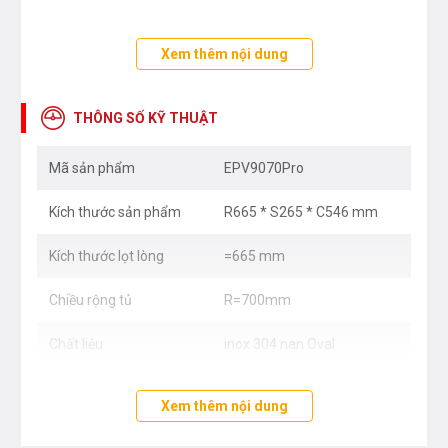
Xem thêm nội dung
THÔNG SỐ KỸ THUẬT
Mã sản phẩm
EPV9070Pro
Kích thước sản phẩm
R665 * S265 * C546 mm
Kích thước lọt lòng
=665 mm
Chiều rộng tủ
R=700mm
Chất liệu
inox 304 nan Oval
Xem thêm nội dung