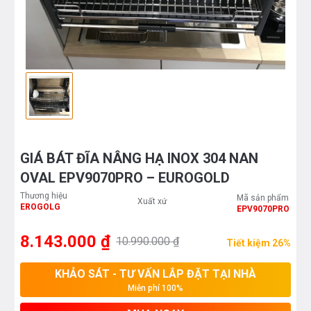
GIÁ BÁT ĐĨA NÂNG HẠ INOX 304 NAN
OVAL EPV9070PRO – EUROGOLD
Thương hiệu
Mã sản phẩm
Xuất xứ
EROGOLG
EPV9070PRO
8.143.000 ₫
10.990.000 ₫
Tiết kiệm 26%
KHẢO SÁT - TƯ VẤN LẮP ĐẶT TẠI NHÀ
Miễn phí 100%