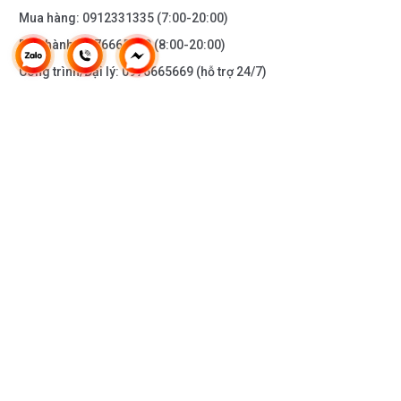
Mua hàng:
0912331335
(7:00-20:00)
Bảo hành:
0976665669
(8:00-20:00)
Công trình/Đại lý:
0976665669
(hỗ trợ 24/7)
THÔNG TIN KHÁC
DOANH NGHIỆP
DANH MỤC SẢN PHẨM
HỖ TRỢ KHÁCH HÀNG
KẾT NỐI VỚI CHÚNG TÔI