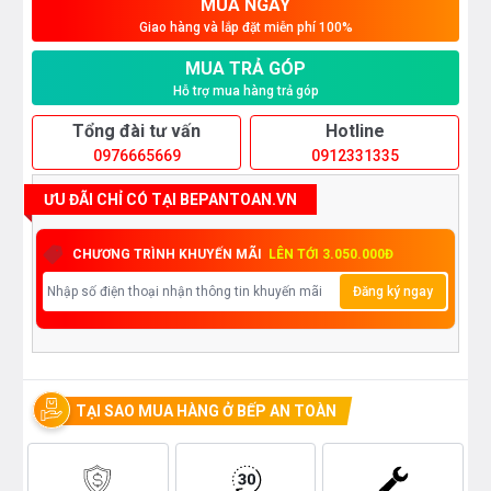
MUA NGAY
Giao hàng và lắp đặt miễn phí 100%
MUA TRẢ GÓP
Hỗ trợ mua hàng trả góp
Tổng đài tư vấn
Hotline
0976665669
0912331335
ƯU ĐÃI CHỈ CÓ TẠI BEPANTOAN.VN
CHƯƠNG TRÌNH KHUYẾN MÃI
LÊN TỚI 3.050.000Đ
Đăng ký ngay
TẠI SAO MUA HÀNG Ở BẾP AN TOÀN