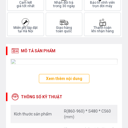
Cam kết
Nhận đổi trả
Bảo trì vĩnh viễn
giá tốt nhất
trong 30 ngày
trọn đời máy
Miễn phí lắp đặt
Giao hàng
Thanh toán
tại Hà Nội
toàn quốc
khi nhận hàng
MÔ TẢ SẢN PHẨM
Xem thêm nội dung
THÔNG SỐ KỸ THUẬT
R(860-960) * S480 * C560
Kích thước sản phẩm
(mm)