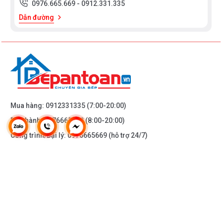
0976.665.669
-
0912.331.335
Dẫn đường
Mua hàng:
0912331335
(7:00-20:00)
Bảo hành:
0976665669
(8:00-20:00)
Công trình/Đại lý:
0976665669
(hỗ trợ 24/7)
THÔNG TIN KHÁC
DOANH NGHIỆP