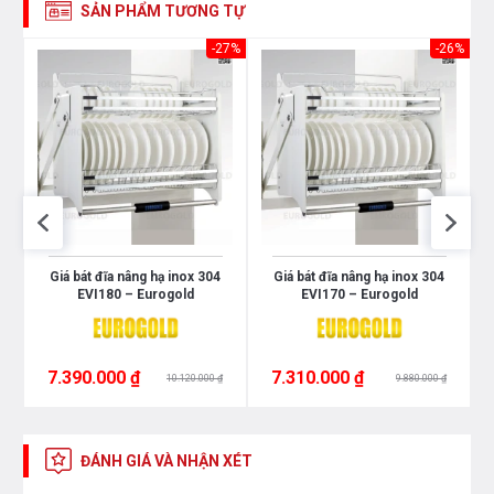
SẢN PHẨM TƯƠNG TỰ
28%
-27%
-26%
Giá bát đĩa nâng hạ inox 304
Giá bát đĩa nâng hạ inox 304
EVI180 – Eurogold
EVI170 – Eurogold
7.390.000 ₫
7.310.000 ₫
10.120.000 ₫
9.880.000 ₫
ĐÁNH GIÁ VÀ NHẬN XÉT