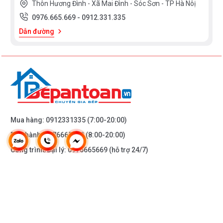
Thôn Hương Đình - Xã Mai Đình - Sóc Sơn - TP Hà Nôị
0976.665.669
-
0912.331.335
Dẫn đường
Mua hàng:
0912331335
(7:00-20:00)
Bảo hành:
0976665669
(8:00-20:00)
Công trình/Đại lý:
0976665669
(hỗ trợ 24/7)
THÔNG TIN KHÁC