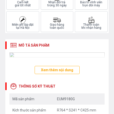
Cam kết
Nhận đổi trả
Bảo trì vĩnh viễn
giá tốt nhất
trong 30 ngày
trọn đời máy
Miễn phí lắp đặt
Giao hàng
Thanh toán
tại Hà Nội
toàn quốc
khi nhận hàng
MÔ TẢ SẢN PHẨM
Xem thêm nội dung
THÔNG SỐ KỸ THUẬT
Mã sản phẩm
EUM9180G
Kích thước sản phẩm
R764 * S241 * C425 mm