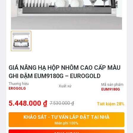
GIÁ NÂNG HẠ HỘP NHÔM CAO CẤP MÀU
GHI ĐẬM EUM9180G – EUROGOLD
Thương hiệu
Mã sản phẩm
Xuất xứ
EROGOLG
EUM9180G
5.448.000 ₫
7.530.000 ₫
Tiết kiệm 28%
KHẢO SÁT - TƯ VẤN LẮP ĐẶT TẠI NHÀ
Miễn phí 100%