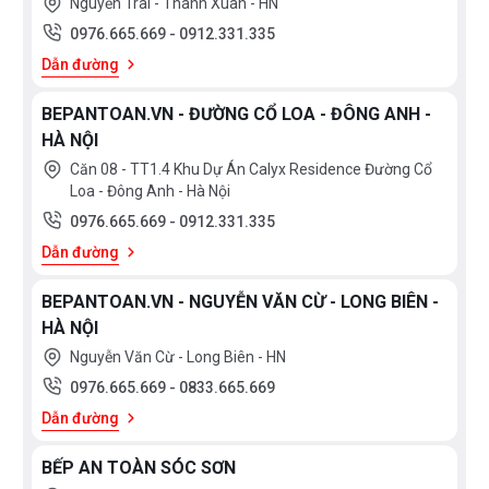
Nguyễn Trãi - Thanh Xuân - HN
0976.665.669
-
0912.331.335
Dẫn đường
BEPANTOAN.VN - ĐƯỜNG CỔ LOA - ĐÔNG ANH -
HÀ NỘI
Căn 08 - TT1.4 Khu Dự Án Calyx Residence Đường Cổ
Loa - Đông Anh - Hà Nội
0976.665.669
-
0912.331.335
Dẫn đường
BEPANTOAN.VN - NGUYỄN VĂN CỪ - LONG BIÊN -
HÀ NỘI
Nguyễn Văn Cừ - Long Biên - HN
0976.665.669
-
0833.665.669
Dẫn đường
BẾP AN TOÀN SÓC SƠN