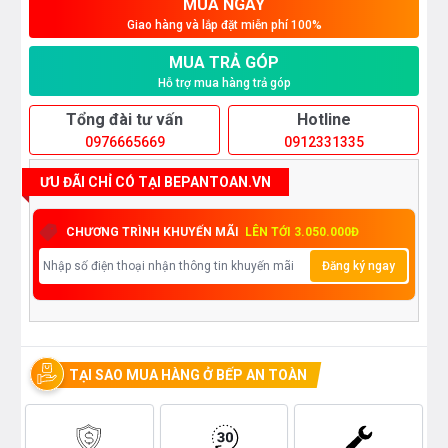
MUA NGAY
Giao hàng và lắp đặt miễn phí 100%
MUA TRẢ GÓP
Hỗ trợ mua hàng trả góp
Tổng đài tư vấn
Hotline
0976665669
0912331335
ƯU ĐÃI CHỈ CÓ TẠI BEPANTOAN.VN
CHƯƠNG TRÌNH KHUYẾN MÃI
LÊN TỚI 3.050.000Đ
Đăng ký ngay
TẠI SAO MUA HÀNG Ở BẾP AN TOÀN