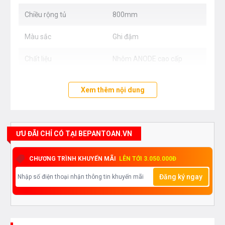
Chiều rộng tủ
800mm
Màu sắc
Ghi đậm
Chất liệu
Nhôm ANODE cao cấp
Xem thêm nội dung
ƯU ĐÃI CHỈ CÓ TẠI BEPANTOAN.VN
CHƯƠNG TRÌNH KHUYẾN MÃI
LÊN TỚI 3.050.000Đ
Đăng ký ngay