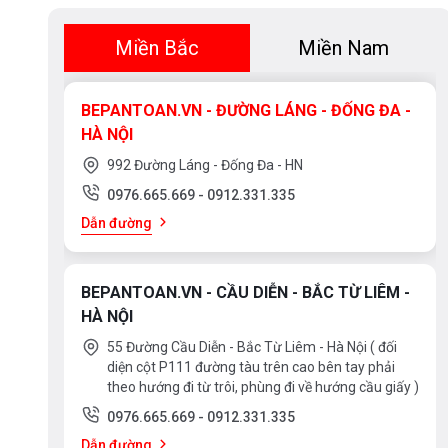
Miền Bắc
Miền Nam
BEPANTOAN.VN - ĐƯỜNG LÁNG - ĐỐNG ĐA -
HÀ NỘI
992 Đường Láng - Đống Đa - HN
0976.665.669
-
0912.331.335
Dẫn đường
BEPANTOAN.VN - CẦU DIỄN - BẮC TỪ LIÊM -
HÀ NỘI
55 Đường Cầu Diễn - Bắc Từ Liêm - Hà Nội ( đối
diện cột P111 đường tàu trên cao bên tay phải
theo hướng đi từ trôi, phùng đi về hướng cầu giấy )
0976.665.669
-
0912.331.335
Dẫn đường