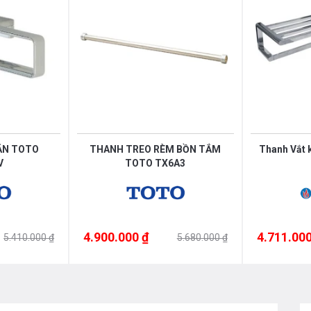
ĂN TOTO
THANH TREO RÈM BỒN TẮM
Thanh Vắt 
V
TOTO TX6A3
4.900.000 ₫
4.711.000
5.410.000 ₫
5.680.000 ₫