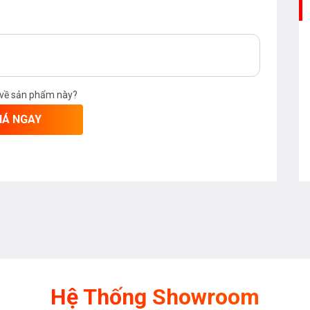
m và thiết bị nhà bếp vui long liên hệ
35
hoặc trực tiếp địa chỉ hệ thống của
 về sản phẩm này?
iên bán hàng của chúng tôi
IÁ NGAY
Hệ Thống Showroom