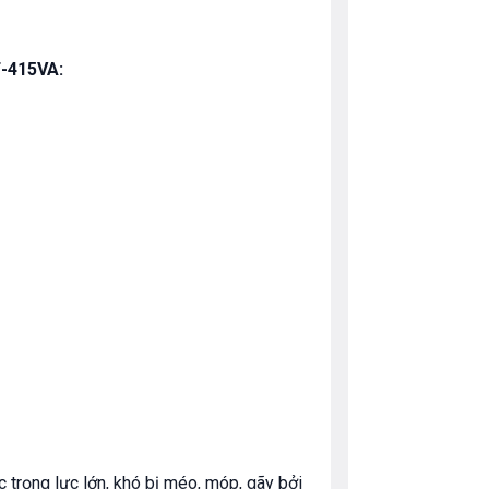
-415VA:
c trọng lực lớn, khó bị méo, móp, gãy bởi