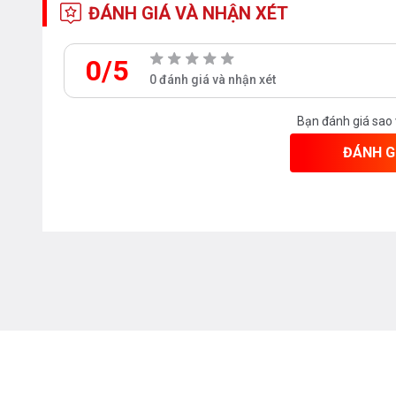
ĐÁNH GIÁ VÀ NHẬN XÉT
0/5
0 đánh giá và nhận xét
Bạn quan tâm tới những sản phẩm thiết bị phòng tắ
với chúng tôi theo
hotline 0976665669 - 09123313
Bạn đánh giá sao
Bếp an toàn để được tư vấn tốt nhất từ các nhân v
ĐÁNH G