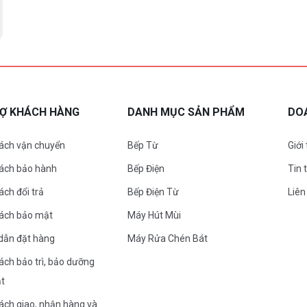
RỢ KHÁCH HÀNG
DANH MỤC SẢN PHẨM
DO
ách vận chuyển
Bếp Từ
Giới
sách bảo hành
Bếp Điện
Tin 
ách đổi trả
Bếp Điện Từ
Liên
sách bảo mật
Máy Hút Mùi
dẫn đặt hàng
Máy Rửa Chén Bát
ách bảo trì, bảo dưỡng
ặt
ách giao, nhận hàng và