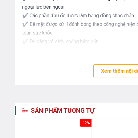
ngoại lực bên ngoài
✔ Các phần đầu ốc được làm bằng đồng chắc chắn
✔ Bề mặt được xử lí đánh bóng theo công nghệ hiện đạ
toàn sức khỏe
✔ Dễ dàng vệ sinh, chống bám bẩn
✔ Tiện lợi trong tháo lắp, di dời
✔ Có thể kết hợp linh hoạt với nhiều vật dụng khác tr
ưu
Xem thêm nội d
SẢN PHẨM TƯƠNG TỰ
-26%
-12%