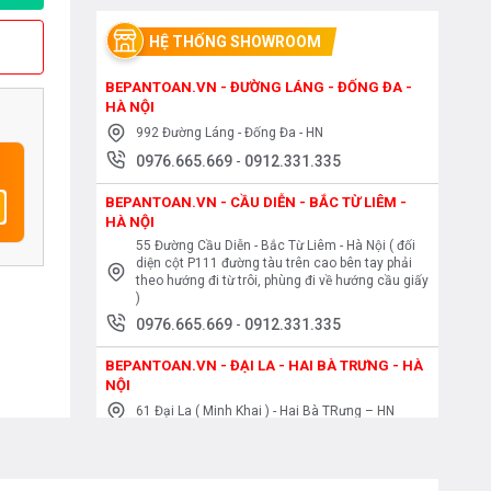
HỆ THỐNG SHOWROOM
BEPANTOAN.VN - ĐƯỜNG LÁNG - ĐỐNG ĐA -
HÀ NỘI
992 Đường Láng - Đống Đa - HN
0976.665.669
-
0912.331.335
BEPANTOAN.VN - CẦU DIỄN - BẮC TỪ LIÊM -
HÀ NỘI
55 Đường Cầu Diễn - Bắc Từ Liêm - Hà Nội ( đối
diện cột P111 đường tàu trên cao bên tay phải
theo hướng đi từ trôi, phùng đi về hướng cầu giấy
)
0976.665.669
-
0912.331.335
BEPANTOAN.VN - ĐẠI LA - HAI BÀ TRƯNG - HÀ
NỘI
61 Đại La ( Minh Khai ) - Hai Bà TRưng – HN
0976.665.669
-
0912.331.335
BEPANTOAN.VN - NGUYỄN TRÃI - THANH