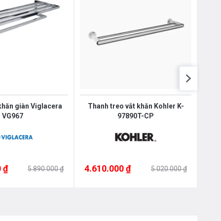
khăn giàn Viglacera
Thanh treo vắt khăn Kohler K-
GIÁ
VG967
97890T-CP
 ₫
4.610.000 ₫
4.6
5.890.000 ₫
5.020.000 ₫