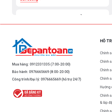
BEPANTOAN.VN - ĐẠI LA - HAI BÀ TRƯNG -
HÀ NỘI
61 Đại La ( Minh Khai ) - Hai Bà TRưng – HN
0976.665.669
-
0912.331.335
HỖ T
Dẫn đường
Chính s
Chính 
BEPANTOAN.VN - NGUYỄN TRÃI - THANH
Mua hàng:
0912331335
(7:00-20:00)
XUÂN - HÀ NỘI
Chính s
Bảo hành:
0976665669
(8:00-20:00)
Nguyễn Trãi - Thanh Xuân - HN
Chính 
Công trình/Đại lý:
0976665669
(hỗ trợ 24/7)
0976.665.669
-
0912.331.335
Hướng 
Dẫn đường
Chính s
& lắp đ
BEPANTOAN.VN - ĐƯỜNG CỔ LOA - ĐÔNG
Chính s