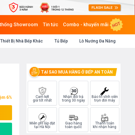
HOT
 thống Showroom
Tin tức
Combo - khuyến mãi
Thiết Bị Nhà Bếp Khác
Tủ Bếp
Lò Nướng Đa Năng
TẠI SAO MUA HÀNG Ở BẾP AN TOÀN
Cam kết
Nhận đổi trả
Bảo trì vĩnh viễn
iệm 6%
giá tốt nhất
trong 30 ngày
trọn đời máy
Miễn phí lắp đặt
Giao hàng
Thanh toán
tại Hà Nội
toàn quốc
khi nhận hàng