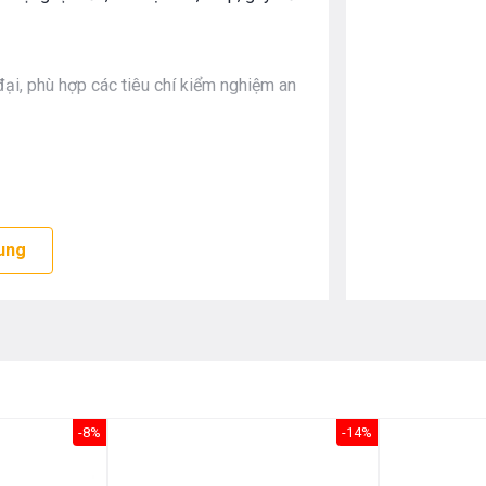
i, phù hợp các tiêu chí kiểm nghiệm an
ong phòng tắm, tạo hiệu quà sử dụng tối
ung
-8%
-14%