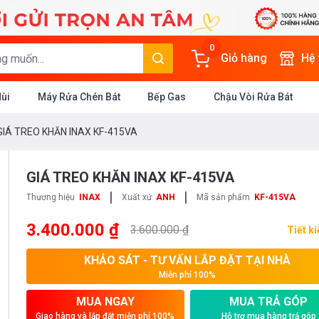
0
Giỏ hàng
Hệ
Mùi
Máy Rửa Chén Bát
Bếp Gas
Chậu Vòi Rửa Bát
GIÁ TREO KHĂN INAX KF-415VA
GIÁ TREO KHĂN INAX KF-415VA
|
|
Thương hiệu
INAX
Xuất xứ
ANH
Mã sản phẩm
KF-415VA
3.400.000 ₫
3.600.000 ₫
Tiết k
KHẢO SÁT - TƯ VẤN LẮP ĐẶT TẠI NHÀ
Miễn phí 100%
MUA NGAY
MUA TRẢ GÓP
Giao hàng và lắp đặt miễn phí 100%
Hỗ trợ mua hàng trả góp