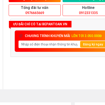
Tổng đài tư vấn
Hotline
0976665669
0912331335
ƯU ĐÃI CHỈ CÓ TẠI BEPANTOAN.VN
CHƯƠNG TRÌNH KHUYẾN MÃI
LÊN TỚI 3.050.000Đ
Đăng ký ngay