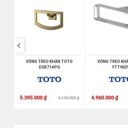
VÒNG TREO KHĂN TOTO
VÒNG TREO KH
DSR71#PG
YTT902
5.395.000 ₫
4.960.000 ₫
000 ₫
6.140.000 ₫