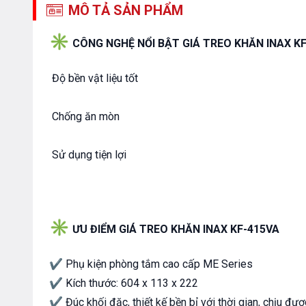
MÔ TẢ SẢN PHẨM
✳
CÔNG NGHỆ NỔI BẬT GIÁ TREO KHĂN INAX KF
Độ bền vật liệu tốt
Chống ăn mòn
Sử dụng tiện lợi
✳
ƯU ĐIỂM GIÁ TREO KHĂN INAX KF-415VA
✔ Phụ kiện phòng tắm cao cấp ME Series
✔ Kích thước: 604 x 113 x 222
✔ Đúc khối đặc, thiết kế bền bỉ với thời gian, chịu đượ