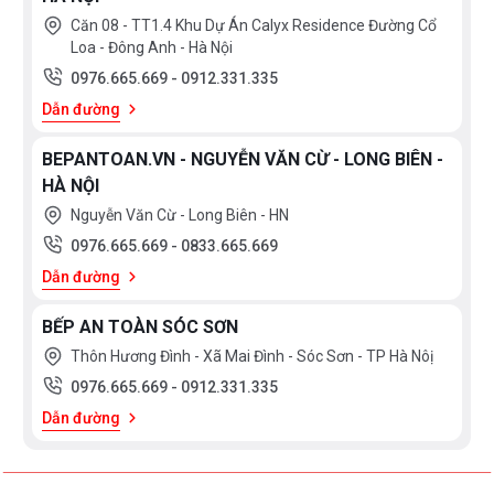
Căn 08 - TT1.4 Khu Dự Án Calyx Residence Đường Cổ
Loa - Đông Anh - Hà Nội
0976.665.669
-
0912.331.335
Dẫn đường
BEPANTOAN.VN - NGUYỄN VĂN CỪ - LONG BIÊN -
HÀ NỘI
Nguyễn Văn Cừ - Long Biên - HN
0976.665.669
-
0833.665.669
Dẫn đường
BẾP AN TOÀN SÓC SƠN
Thôn Hương Đình - Xã Mai Đình - Sóc Sơn - TP Hà Nôị
0976.665.669
-
0912.331.335
Dẫn đường