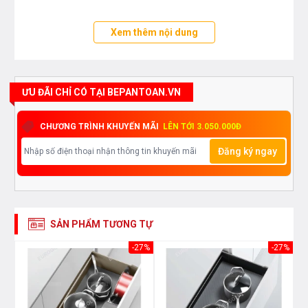
Xem thêm nội dung
ƯU ĐÃI CHỈ CÓ TẠI BEPANTOAN.VN
CHƯƠNG TRÌNH KHUYẾN MÃI
LÊN TỚI 3.050.000Đ
Đăng ký ngay
SẢN PHẨM TƯƠNG TỰ
30%
-27%
-27%