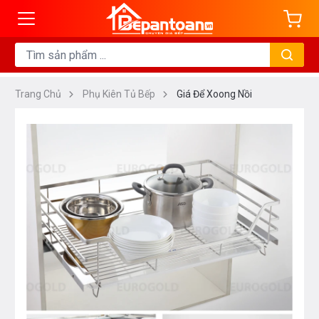
Trang Chủ
Phụ Kiên Tủ Bếp
Giá Để Xoong Nồi