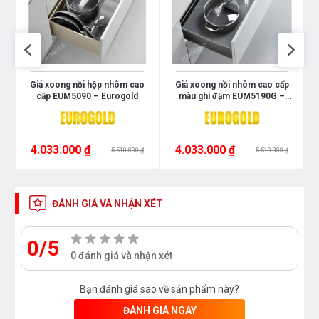
Giá xoong nồi hộp nhôm cao
Giá xoong nồi nhôm cao cấp
d
cấp EUM5090 – Eurogold
màu ghi đậm EUM5190G –
Eurogold
4.033.000 ₫
4.033.000 ₫
5.510.000 ₫
5.510.000 ₫
ĐÁNH GIÁ VÀ NHẬN XÉT
0/5
0 đánh giá và nhận xét
Bạn đánh giá sao về sản phẩm này?
ĐÁNH GIÁ NGAY