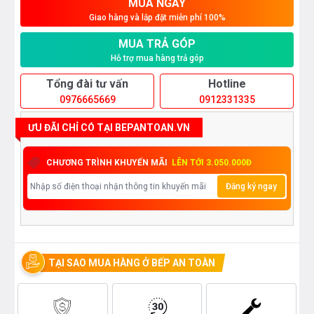
MUA NGAY
Giao hàng và lắp đặt miễn phí 100%
MUA TRẢ GÓP
Hỗ trợ mua hàng trả góp
Tổng đài tư vấn
Hotline
0976665669
0912331335
ƯU ĐÃI CHỈ CÓ TẠI BEPANTOAN.VN
CHƯƠNG TRÌNH KHUYẾN MÃI
LÊN TỚI 3.050.000Đ
Đăng ký ngay
TẠI SAO MUA HÀNG Ở BẾP AN TOÀN