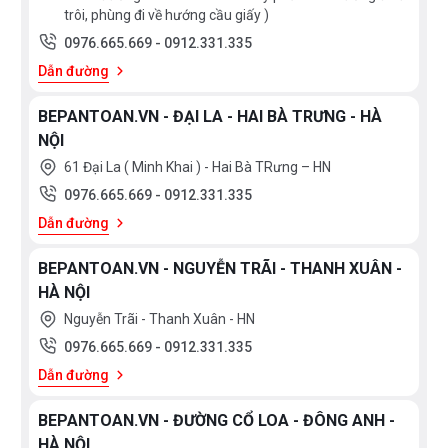
trôi, phùng đi về hướng cầu giấy )
0976.665.669
-
0912.331.335
Dẫn đường
BEPANTOAN.VN - ĐẠI LA - HAI BÀ TRƯNG - HÀ
NỘI
61 Đại La ( Minh Khai ) - Hai Bà TRưng – HN
0976.665.669
-
0912.331.335
Dẫn đường
BEPANTOAN.VN - NGUYỄN TRÃI - THANH XUÂN -
HÀ NỘI
Nguyễn Trãi - Thanh Xuân - HN
0976.665.669
-
0912.331.335
Dẫn đường
BEPANTOAN.VN - ĐƯỜNG CỔ LOA - ĐÔNG ANH -
HÀ NỘI