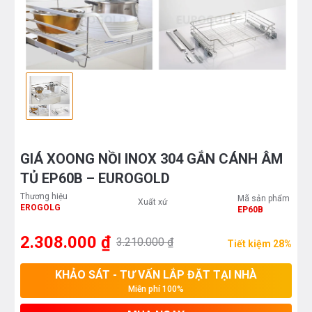
GIÁ XOONG NỒI INOX 304 GẮN CÁNH ÂM
TỦ EP60B – EUROGOLD
Thương hiệu
Mã sản phẩm
Xuất xứ
EROGOLG
EP60B
2.308.000 ₫
3.210.000 ₫
Tiết kiệm 28%
KHẢO SÁT - TƯ VẤN LẮP ĐẶT TẠI NHÀ
Miễn phí 100%