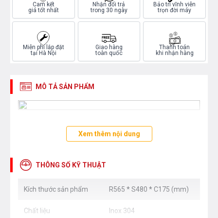
Cam kết
Nhận đổi trả
Bảo trì vĩnh viễn
giá tốt nhất
trong 30 ngày
trọn đời máy
Miễn phí lắp đặt
Giao hàng
Thanh toán
tại Hà Nội
toàn quốc
khi nhận hàng
MÔ TẢ SẢN PHẨM
Xem thêm nội dung
THÔNG SỐ KỸ THUẬT
Kích thước sản phẩm
R565 * S480 * C175 (mm)
Chất liệu
Inox 304