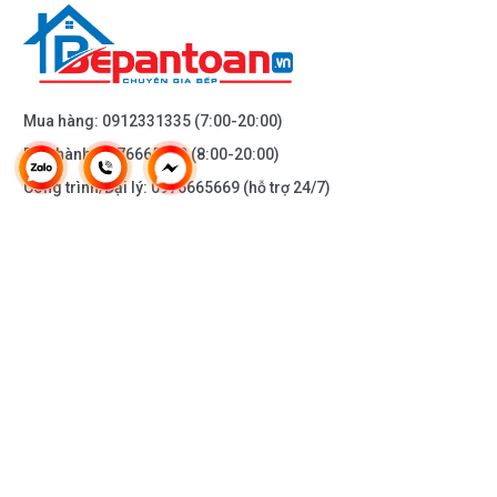
Mua hàng:
0912331335
(7:00-20:00)
Bảo hành:
0976665669
(8:00-20:00)
Công trình/Đại lý:
0976665669
(hỗ trợ 24/7)
THÔNG TIN KHÁC
DOANH NGHIỆP
DANH MỤC SẢN PHẨM
HỖ TRỢ KHÁCH HÀNG