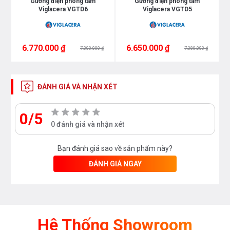
Gương điện phòng tắm
Gương điện phòng tắm
chiếu sáng vừa làm vật trang trí, có thể sử dụng ở
Viglacera VGTD6
Viglacera VGTD5
phòng tắm hay phòng ngủ đều phù hợp
An toàn cho sức khỏe
6.770.000 ₫
6.650.000 ₫
7.300.000 ₫
7.380.000 ₫
ĐÁNH GIÁ VÀ NHẬN XÉT
0/5
0 đánh giá và nhận xét
Bạn đánh giá sao về sản phẩm này?
ĐÁNH GIÁ NGAY
Hệ Thống Showroom