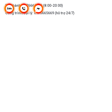
Bảo hành:
0976665669
(8:00-20:00)
Công trình/Đại lý:
0976665669
(hỗ trợ 24/7)
THÔNG TIN KHÁC
DOANH NGHIỆP
DANH MỤC SẢN PHẨM
HỖ TRỢ KHÁCH HÀNG
KẾT NỐI VỚI CHÚNG TÔI