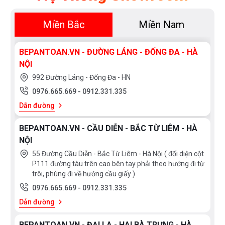
Bạn quan tâm tới những sản phẩm thiết bị phòng
tắm và thiết bị nhà bếp vui lòng liên hệ với chúng
Miền Bắc
Miền Nam
tôi theo
hotline 0976665669 - 0912331335
hoặc
trực tiếp địa chỉ hệ thống của Bếp an toàn để được
BEPANTOAN.VN - ĐƯỜNG LÁNG - ĐỐNG ĐA - HÀ
tư vấn tốt nhất từ các nhân viên bán hàng của
NỘI
chúng tôi
992 Đường Láng - Đống Đa - HN
0976.665.669
-
0912.331.335
Dẫn đường
BEPANTOAN.VN - CẦU DIỄN - BẮC TỪ LIÊM - HÀ
NỘI
55 Đường Cầu Diễn - Bắc Từ Liêm - Hà Nội ( đối diện cột
P111 đường tàu trên cao bên tay phải theo hướng đi từ
trôi, phùng đi về hướng cầu giấy )
0976.665.669
-
0912.331.335
Dẫn đường
BEPANTOAN.VN - ĐẠI LA - HAI BÀ TRƯNG - HÀ