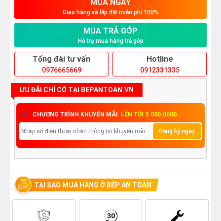
MUA NGAY
Giao hàng và lắp đặt miễn phí 100%
MUA TRẢ GÓP
Hỗ trợ mua hàng trả góp
Tổng đài tư vấn
Hotline
0976665669
0912331335
ƯU ĐÃI CHỈ CÓ TẠI BEPANTOAN.VN
CHƯƠNG TRÌNH KHUYẾN MÃI
LÊN TỚI 3.050.000Đ
Đăng ký ngay
TẠI SAO MUA HÀNG Ở BẾP AN TOÀN