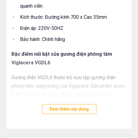
quanh viền
Kích thước: Đường kính 700 x Cao 35mm
Điện áp: 220V-50HZ
Bảo hành: Chính hãng
Đặc điểm nổi bật của gương điện phòng tắm
Viglacera VGDL6
Gương điện VGDL6 thuộc bộ sưu tập gương điện
phòng tắm sang trọng của Viglacera. Sản phẩm được
thiết kế hình tròn trang nhã và hài hòa với những
đường cong tỉ mỉ và mềm mại, đường viền cũng được
Xem thêm nội dung
trau chuốt đặc biệt tạo nên một sản phẩm hoàn hảo,
thời thượng, đẳng cấp
Sử dụng chất liệu hàng đầu với công nghệ hiện đại