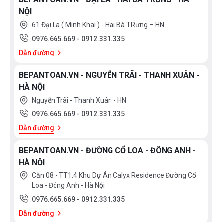
NỘI
61 Đại La ( Minh Khai ) - Hai Bà TRưng – HN
0976.665.669
-
0912.331.335
Dẫn đường
BEPANTOAN.VN - NGUYỄN TRÃI - THANH XUÂN -
HÀ NỘI
Nguyễn Trãi - Thanh Xuân - HN
0976.665.669
-
0912.331.335
Dẫn đường
BEPANTOAN.VN - ĐƯỜNG CỔ LOA - ĐÔNG ANH -
HÀ NỘI
Căn 08 - TT1.4 Khu Dự Án Calyx Residence Đường Cổ
Loa - Đông Anh - Hà Nội
0976.665.669
-
0912.331.335
Dẫn đường