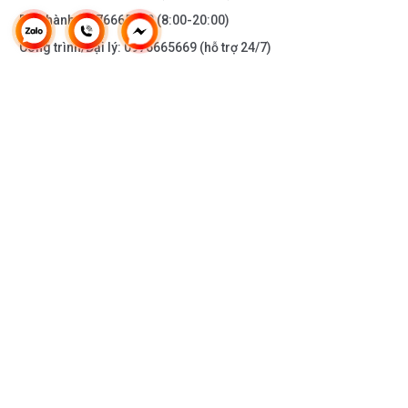
Bảo hành:
0976665669
(8:00-20:00)
Công trình/Đại lý:
0976665669
(hỗ trợ 24/7)
THÔNG TIN KHÁC
DOANH NGHIỆP
DANH MỤC SẢN PHẨM
HỖ TRỢ KHÁCH HÀNG
KẾT NỐI VỚI CHÚNG TÔI