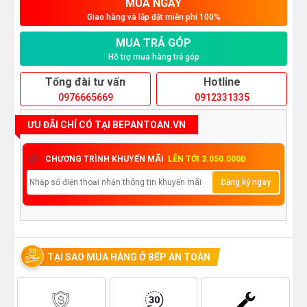
MUA NGAY
Giao hàng và lắp đặt miễn phí 100%
MUA TRẢ GÓP
Hỗ trợ mua hàng trả góp
Tổng đài tư vấn
Hotline
0976665669
0912331335
ƯU ĐÃI CHỈ CÓ TẠI BEPANTOAN.VN
CHƯƠNG TRÌNH KHUYẾN MÃI
LÊN TỚI 3.050.000Đ
Đăng ký ngay
TẠI SAO MUA HÀNG Ở BẾP AN TOÀN