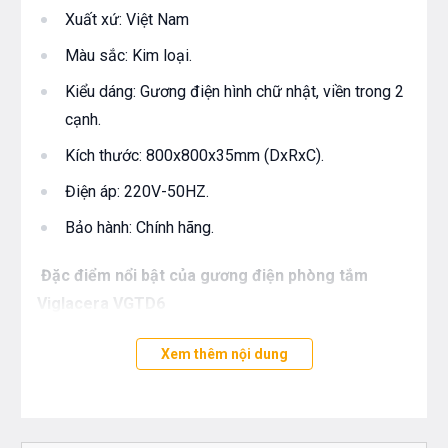
Xuất xứ: Việt Nam
Màu sắc: Kim loại.
Kiểu dáng: Gương điện hình chữ nhật, viền trong 2
cạnh.
Kích thước: 800x800x35mm (DxRxC).
Điện áp: 220V-50HZ.
Bảo hành: Chính hãng.
Đặc điểm nổi bật của gương điện phòng tắm
Viglacera VGTD6
Gương điện phòng tắm - nghe nhạc Viglacera
Xem thêm nội dung
VGTD6 được thiết kế tỉ mỉ tới từng đường nét
mang đến một sản phẩm ấn tượng, đẹp mắt làm
điểm nhấn nổi bật cho cả phòng. Được sản xuất