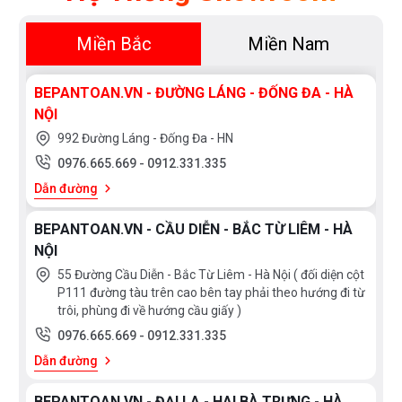
Miền Bắc
Miền Nam
BEPANTOAN.VN - ĐƯỜNG LÁNG - ĐỐNG ĐA - HÀ
NỘI
992 Đường Láng - Đống Đa - HN
0976.665.669
-
0912.331.335
Dẫn đường
BEPANTOAN.VN - CẦU DIỄN - BẮC TỪ LIÊM - HÀ
NỘI
55 Đường Cầu Diễn - Bắc Từ Liêm - Hà Nội ( đối diện cột
P111 đường tàu trên cao bên tay phải theo hướng đi từ
trôi, phùng đi về hướng cầu giấy )
Bạn quan tâm tới những sản phẩm thiết bị phòng
0976.665.669
-
0912.331.335
tắm và thiết bị nhà bếp vui lòng liên hệ với chúng
Dẫn đường
tôi theo
hotline 0976665669 - 0912331335
hoặc
BEPANTOAN.VN - ĐẠI LA - HAI BÀ TRƯNG - HÀ