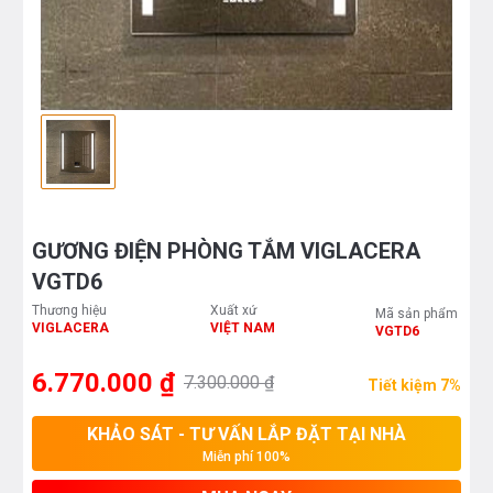
GƯƠNG ĐIỆN PHÒNG TẮM VIGLACERA
VGTD6
Thương hiệu
Xuất xứ
Mã sản phẩm
VIGLACERA
VIỆT NAM
VGTD6
6.770.000 ₫
7.300.000 ₫
Tiết kiệm 7%
KHẢO SÁT - TƯ VẤN LẮP ĐẶT TẠI NHÀ
Miễn phí 100%