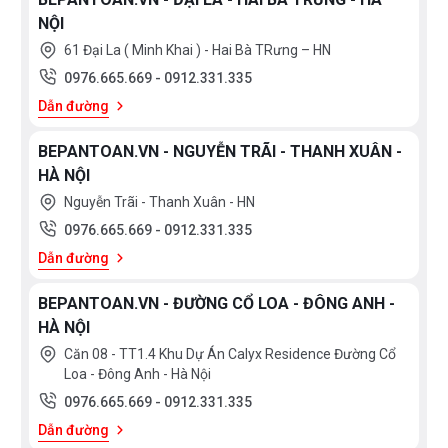
trực tiếp địa chỉ hệ thống của Bếp an toàn để được
NỘI
tư vấn tốt nhất từ các nhân viên bán hàng của
61 Đại La ( Minh Khai ) - Hai Bà TRưng – HN
chúng tôi
0976.665.669
-
0912.331.335
Dẫn đường
BEPANTOAN.VN - NGUYỄN TRÃI - THANH XUÂN -
HÀ NỘI
Nguyễn Trãi - Thanh Xuân - HN
0976.665.669
-
0912.331.335
Dẫn đường
BEPANTOAN.VN - ĐƯỜNG CỔ LOA - ĐÔNG ANH -
HÀ NỘI
Căn 08 - TT1.4 Khu Dự Án Calyx Residence Đường Cổ
Loa - Đông Anh - Hà Nội
0976.665.669
-
0912.331.335
Dẫn đường