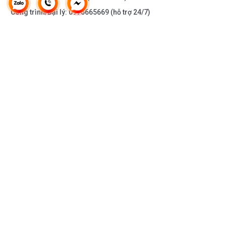
Công trình/Đại lý:
0976665669
(hỗ trợ 24/7)
THÔNG TIN KHÁC
DOANH NGHIỆP
DANH MỤC SẢN PHẨM
HỖ TRỢ KHÁCH HÀNG
KẾT NỐI VỚI CHÚNG TÔI