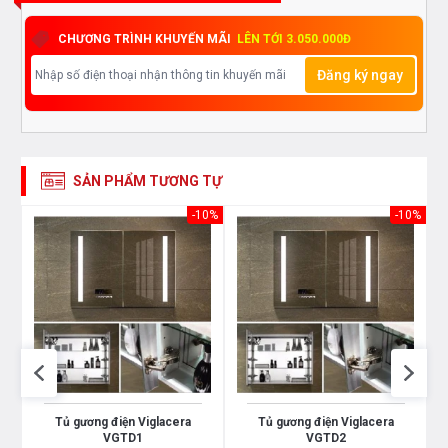
CHƯƠNG TRÌNH KHUYẾN MÃI
LÊN TỚI 3.050.000Đ
Đăng ký ngay
SẢN PHẨM TƯƠNG TỰ
10%
-10%
-10%
Tủ gương điện Viglacera
Tủ gương điện Viglacera
VGTD1
VGTD2