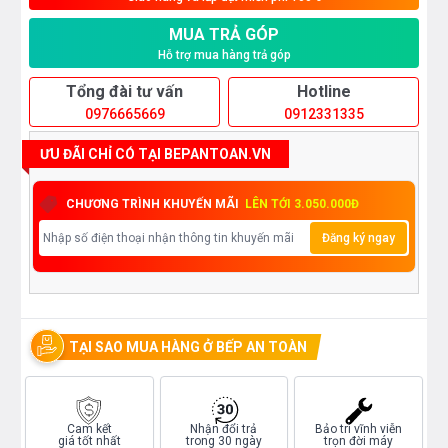
MUA TRẢ GÓP
Hỗ trợ mua hàng trả góp
Tổng đài tư vấn
Hotline
0976665669
0912331335
ƯU ĐÃI CHỈ CÓ TẠI BEPANTOAN.VN
CHƯƠNG TRÌNH KHUYẾN MÃI
LÊN TỚI 3.050.000Đ
Đăng ký ngay
TẠI SAO MUA HÀNG Ở BẾP AN TOÀN
Cam kết
Nhận đổi trả
Bảo trì vĩnh viễn
giá tốt nhất
trong 30 ngày
trọn đời máy