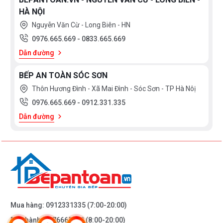
HÀ NỘI
Nguyễn Văn Cừ - Long Biên - HN
0976.665.669
-
0833.665.669
Dẫn đường
BẾP AN TOÀN SÓC SƠN
Thôn Hương Đình - Xã Mai Đình - Sóc Sơn - TP Hà Nôị
0976.665.669
-
0912.331.335
Dẫn đường
Mua hàng:
0912331335
(7:00-20:00)
Bảo hành:
0976665669
(8:00-20:00)