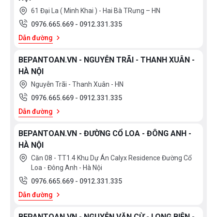
61 Đại La ( Minh Khai ) - Hai Bà TRưng – HN
0976.665.669
-
0912.331.335
Dẫn đường
BEPANTOAN.VN - NGUYỄN TRÃI - THANH XUÂN -
HÀ NỘI
Nguyễn Trãi - Thanh Xuân - HN
0976.665.669
-
0912.331.335
Dẫn đường
BEPANTOAN.VN - ĐƯỜNG CỔ LOA - ĐÔNG ANH -
HÀ NỘI
Căn 08 - TT1.4 Khu Dự Án Calyx Residence Đường Cổ
Loa - Đông Anh - Hà Nội
0976.665.669
-
0912.331.335
Dẫn đường
BEPANTOAN.VN - NGUYỄN VĂN CỪ - LONG BIÊN -