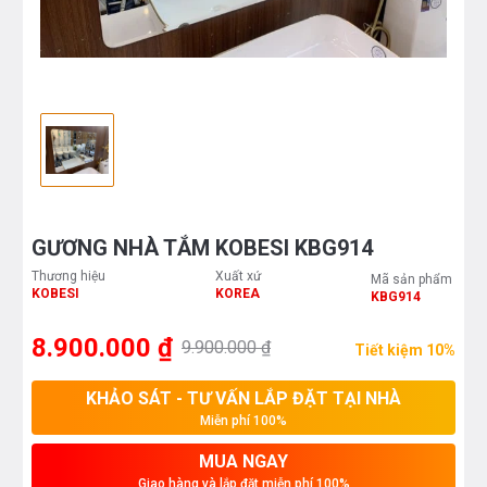
GƯƠNG NHÀ TẮM KOBESI KBG914
Thương hiệu
Xuất xứ
Mã sản phẩm
KOBESI
KOREA
KBG914
8.900.000 ₫
9.900.000 ₫
Tiết kiệm 10%
KHẢO SÁT - TƯ VẤN LẮP ĐẶT TẠI NHÀ
Miễn phí 100%
MUA NGAY
Giao hàng và lắp đặt miễn phí 100%