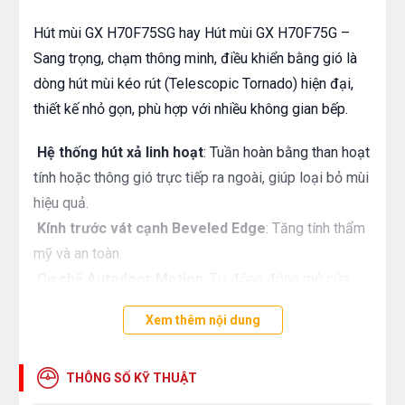
Hút mùi GX H70F75SG hay Hút mùi GX H70F75G –
Sang trọng, chạm thông minh, điều khiển bằng gió là
dòng hút mùi kéo rút (Telescopic Tornado) hiện đại,
thiết kế nhỏ gọn, phù hợp với nhiều không gian bếp.
Hệ thống hút xả linh hoạt
: Tuần hoàn bằng than hoạt
tính hoặc thông gió trực tiếp ra ngoài, giúp loại bỏ mùi
hiệu quả.
Kính trước vát cạnh Beveled Edge
: Tăng tính thẩm
mỹ và an toàn.
Cơ chế Autodoor Motion
: Tự động đóng mở cửa
hút khi sử dụng, tăng tiện nghi và độ bền.
Xem thêm nội dung
THÔNG SỐ KỸ THUẬT