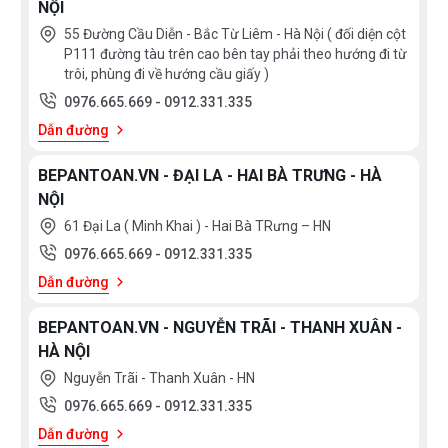
NỘI
55 Đường Cầu Diễn - Bắc Từ Liêm - Hà Nội ( đối diện cột
P111 đường tàu trên cao bên tay phải theo hướng đi từ
trôi, phùng đi về hướng cầu giấy )
Động cơ không chổi than BLDC 100% từ dây đồng
0976.665.669
-
0912.331.335
nguyên chất, vòng bi chống mài mòn, chống quá nhiệt
Dẫn đường
giúp cho tuổi thọ động cơ được kéo dài
BEPANTOAN.VN - ĐẠI LA - HAI BÀ TRƯNG - HÀ
NỘI
Hút mùi hoạt động êm ái và đạt hiệu suất cao nhờ vào
61 Đại La ( Minh Khai ) - Hai Bà TRưng – HN
khả năng hoạt động ở tần số cao của động cơ BLDC.
0976.665.669
-
0912.331.335
Với tần số càng cao, cảm nhận rung động của con
Dẫn đường
người sẽ ít hơn và tai người cũng khó nghe được các
âm thanh ở tần số cao trên 20Khz. Từ đó giảm sự
BEPANTOAN.VN - NGUYỄN TRÃI - THANH XUÂN -
cảm nhận về rung động và độ ồn.
HÀ NỘI
Nguyễn Trãi - Thanh Xuân - HN
Công suất hút: 330-950 m³/h. (tốc
độ F1 -> P )
0976.665.669
-
0912.331.335
Dẫn đường
Độ ồn: 40 – 65 dB (tốc
độ F1 -> P ) ( Bao gồm
độ