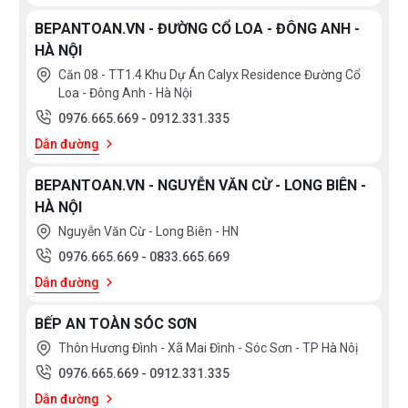
ồn
môi trường)
BEPANTOAN.VN - ĐƯỜNG CỔ LOA - ĐÔNG ANH -
HÀ NỘI
Căn 08 - TT1.4 Khu Dự Án Calyx Residence Đường Cổ
Loa - Đông Anh - Hà Nội
0976.665.669
-
0912.331.335
Dẫn đường
LƯỚI LỌC INOX KẾT HỢP
BEPANTOAN.VN - NGUYỄN VĂN CỪ - LONG BIÊN -
HÀ NỘI
ALUMINIUM KIỂU DÁNG CHÂU ÂU
Nguyễn Văn Cừ - Long Biên - HN
KẾT HỢP SANG TRỌNG
0976.665.669
-
0833.665.669
Dẫn đường
BẾP AN TOÀN SÓC SƠN
Tấm lưới lọc mỡ được cải tiến với lớp nhôm bên trong
Thôn Hương Đình - Xã Mai Đình - Sóc Sơn - TP Hà Nôị
giúp giữ lại dầu mỡ không cho chúng đi vào động cơ.
0976.665.669
-
0912.331.335
Bên ngoài lưới lọc được bao phủ bỡi lớp lưới inox
Dẫn đường