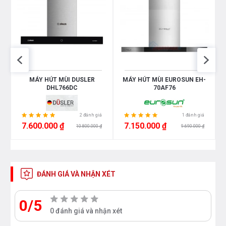
E
MÁY HÚT MÙI DUSLER
MÁY HÚT MÙI EUROSUN EH-
DHL766DC
70AF76
TÍNH NĂNG NỔI BẬT
2 đánh giá
1 đánh giá
7.600.000 ₫
7.150.000 ₫
10.800.000 ₫
9.690.000 ₫
Chức năng hẹn giờ 3 cấp độ 3-5-10 phút
Chức năng thông minh Smart funtion lưu chế độ đèn
ĐÁNH GIÁ VÀ NHẬN XÉT
và mức công suất hoạt động gần nhất
0/5
Tính
năng “SmartFilter Motion“ “Thụt
thò
tự
0 đánh giá và nhận xét
động“