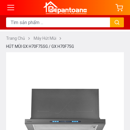
Trang Chủ
Máy Hút Mùi
HÚT MÙI GX H70F75SG / GX H70F75G