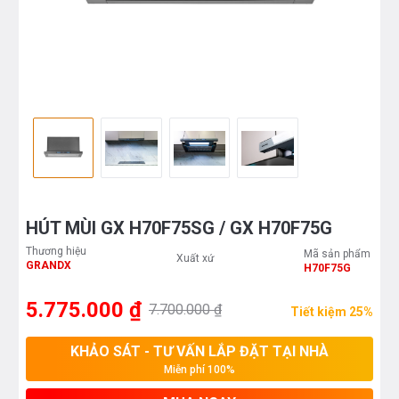
HÚT MÙI GX H70F75SG / GX H70F75G
Thương hiệu
Mã sản phẩm
Xuất xứ
GRANDX
H70F75G
5.775.000 ₫
7.700.000 ₫
Tiết kiệm 25%
KHẢO SÁT - TƯ VẤN LẮP ĐẶT TẠI NHÀ
Miễn phí 100%