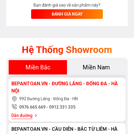
Bạn đánh giá sao về sản phẩm này?
Hệ thống lưới lọc được đẩy ra và thu vào một cách tự
ĐÁNH GIÁ NGAY
động với một Pit-tông chuyên dụng có lực đẩy lên
đến 60N mạnh mẽ và tiêu chuẩn chống nước IP44
giúp ngăn ngừa dầu mỡ lâu ngày làm ảnh hưởng đến
chuyển động của Pit-tông và hoạt động của máy
Hệ Thống Showroom
Miền Bắc
Miền Nam
BEPANTOAN.VN - ĐƯỜNG LÁNG - ĐỐNG ĐA - HÀ
NỘI
992 Đường Láng - Đống Đa - HN
0976.665.669
-
0912.331.335
SỨC HÚT VƯỢT TRỘI - BỀN BỈ
Dẫn đường
VỚI THỜI GIAN ĐẾN TỪ CÔNG
BEPANTOAN.VN - CẦU DIỄN - BẮC TỪ LIÊM - HÀ
NGHỆ ĐỘNG CƠ BLDC