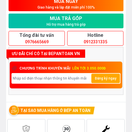
MUA NGAY
Giao hàng và lắp đặt miễn phí 100%
MUA TRẢ GÓP
Hỗ trợ mua hàng trả góp
Tổng đài tư vấn
Hotline
0976665669
0912331335
ƯU ĐÃI CHỈ CÓ TẠI BEPANTOAN.VN
CHƯƠNG TRÌNH KHUYẾN MÃI
LÊN TỚI 3.050.000Đ
Đăng ký ngay
TẠI SAO MUA HÀNG Ở BẾP AN TOÀN