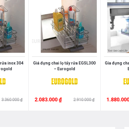
 rửa inox 304
Giá đựng chai lọ tẩy rửa EGSL300
Gía đựng cha
rogold
– Eurogold
2.083.000 ₫
1.880.000
3.360.000 ₫
2.910.000 ₫