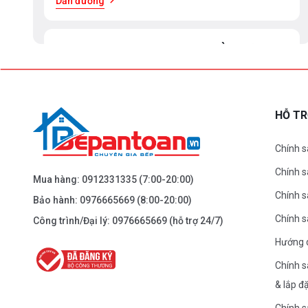
Dẫn đường
BEPANTOAN.VN - ĐẠI LA - HAI BÀ TRƯNG -
HÀ NỘI
61 Đại La ( Minh Khai ) - Hai Bà TRưng – HN
0976.665.669
-
0912.331.335
HỖ T
Dẫn đường
Chính s
Chính 
BEPANTOAN.VN - NGUYỄN TRÃI - THANH
Mua hàng:
0912331335
(7:00-20:00)
XUÂN - HÀ NỘI
Chính s
Bảo hành:
0976665669
(8:00-20:00)
Nguyễn Trãi - Thanh Xuân - HN
Chính 
Công trình/Đại lý:
0976665669
(hỗ trợ 24/7)
0976.665.669
-
0912.331.335
Hướng 
Dẫn đường
Chính s
& lắp đ
BEPANTOAN.VN - ĐƯỜNG CỔ LOA - ĐÔNG
Chính s