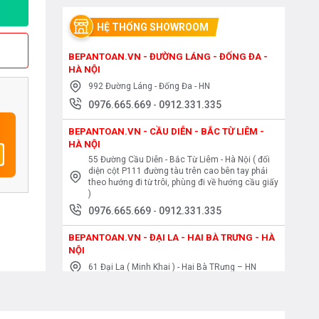
HỆ THỐNG SHOWROOM
BEPANTOAN.VN - ĐƯỜNG LÁNG - ĐỐNG ĐA -
HÀ NỘI
992 Đường Láng - Đống Đa - HN
0976.665.669
-
0912.331.335
BEPANTOAN.VN - CẦU DIỄN - BẮC TỪ LIÊM -
HÀ NỘI
55 Đường Cầu Diễn - Bắc Từ Liêm - Hà Nội ( đối
diện cột P111 đường tàu trên cao bên tay phải
theo hướng đi từ trôi, phùng đi về hướng cầu giấy
)
0976.665.669
-
0912.331.335
BEPANTOAN.VN - ĐẠI LA - HAI BÀ TRƯNG - HÀ
NỘI
61 Đại La ( Minh Khai ) - Hai Bà TRưng – HN
0976.665.669
-
0912.331.335
BEPANTOAN.VN - NGUYỄN TRÃI - THANH