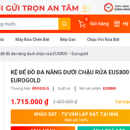
0
Giỏ hàng
Hệ
Mùi
Máy Rửa Chén Bát
Bếp Gas
Chậu Vòi Rửa Bát
 để đồ đa năng dưới chậu rửa EUS800 – Eurogold
KỆ ĐỂ ĐỒ ĐA NĂNG DƯỚI CHẬU RỬA EUS800
EUROGOLD
|
|
Thương hiệu
EROGOLG
Xuất xứ
Mã sản phẩm
EUS800
1.715.000 ₫
2.420.000 ₫
Tiết ki
KHẢO SÁT - TƯ VẤN LẮP ĐẶT TẠI NHÀ
Miễn phí 100%