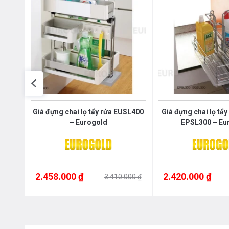
625 –
Giá đựng chai lọ tẩy rửa EUSL400
Giá đựng chai lọ tẩy
– Eurogold
EPSL300 – Eu
2.458.000 ₫
2.420.000 ₫
000 ₫
3.410.000 ₫