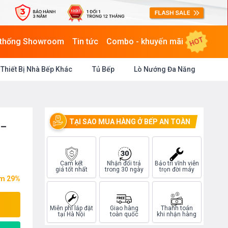
HOT
 thống Showroom
Tin tức
Combo - khuyến mãi
Thiết Bị Nhà Bếp Khác
Tủ Bếp
Lò Nướng Đa Năng
TẠI SAO MUA HÀNG Ở BẾP AN TOÀN
 –
Cam kết
Nhận đổi trả
Bảo trì vĩnh viễn
giá tốt nhất
trong 30 ngày
trọn đời máy
ệm 29%
Miễn phí lắp đặt
Giao hàng
Thanh toán
tại Hà Nội
toàn quốc
khi nhận hàng