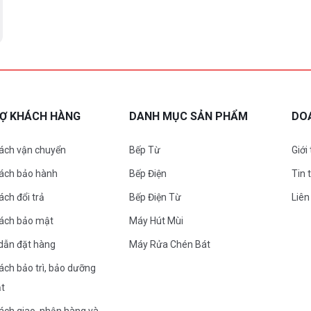
RỢ KHÁCH HÀNG
DANH MỤC SẢN PHẨM
DO
ách vận chuyển
Bếp Từ
Giới
sách bảo hành
Bếp Điện
Tin 
ách đổi trả
Bếp Điện Từ
Liên
sách bảo mật
Máy Hút Mùi
dẫn đặt hàng
Máy Rửa Chén Bát
ách bảo trì, bảo dưỡng
ặt
ách giao, nhận hàng và