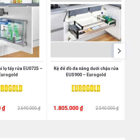
Nôị
0976.665.669
-
0912.331.335
i lọ tẩy rửa EU0725 –
Kệ để đồ đa năng dưới chậu rửa
Giá 
Eurogold
EUS900 – Eurogold
 ₫
1.805.000 ₫
1.1
2.640.000 ₫
2.540.000 ₫