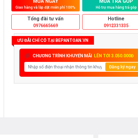
MUA NGAY
MUA TRẢ GÓP
Giao hàng và lắp đặt miễn phí 100%
Hỗ trợ mua hàng trả góp
Tổng đài tư vấn
Hotline
0976665669
0912331335
ƯU ĐÃI CHỈ CÓ TẠI BEPANTOAN.VN
CHƯƠNG TRÌNH KHUYẾN MÃI
LÊN TỚI 3.050.000Đ
Đăng ký ngay