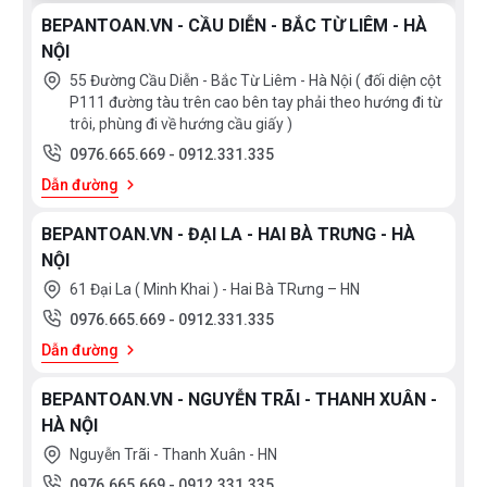
BEPANTOAN.VN - CẦU DIỄN - BẮC TỪ LIÊM - HÀ
NỘI
55 Đường Cầu Diễn - Bắc Từ Liêm - Hà Nội ( đối diện cột
P111 đường tàu trên cao bên tay phải theo hướng đi từ
trôi, phùng đi về hướng cầu giấy )
0976.665.669
-
0912.331.335
Dẫn đường
BEPANTOAN.VN - ĐẠI LA - HAI BÀ TRƯNG - HÀ
NỘI
61 Đại La ( Minh Khai ) - Hai Bà TRưng – HN
0976.665.669
-
0912.331.335
Dẫn đường
BEPANTOAN.VN - NGUYỄN TRÃI - THANH XUÂN -
HÀ NỘI
Nguyễn Trãi - Thanh Xuân - HN
0976.665.669
-
0912.331.335