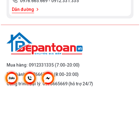
0976.665.669
-
0912.331.335
Dẫn đường
Mua hàng:
0912331335
(7:00-20:00)
Bảo hành:
0976665669
(8:00-20:00)
Công trình/Đại lý:
0976665669
(hỗ trợ 24/7)
THÔNG TIN KHÁC
DOANH NGHIỆP