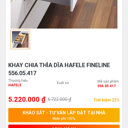
KHAY CHIA THÌA DĨA HAFELE FINELINE
556.05.417
Thương hiệu
Mã sản phẩm
Xuất xứ
HAFELE
556.05.417
5.220.000 ₫
6.722.000 ₫
Tiết kiệm 22%
KHẢO SÁT - TƯ VẤN LẮP ĐẶT TẠI NHÀ
Miễn phí 100%