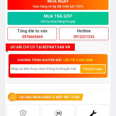
MUA NGAY
Giao hàng và lắp đặt miễn phí 100%
MUA TRẢ GÓP
Hỗ trợ mua hàng trả góp
Tổng đài tư vấn
Hotline
0976665669
0912331335
ƯU ĐÃI CHỈ CÓ TẠI BEPANTOAN.VN
CHƯƠNG TRÌNH KHUYẾN MÃI
LÊN TỚI 3.050.000Đ
Đăng ký ngay
TẠI SAO MUA HÀNG Ở BẾP AN TOÀN