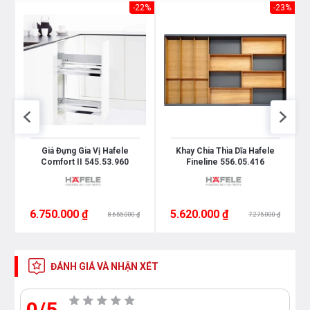
16%
-22%
-23%
Giá Đựng Gia Vị Hafele
Khay Chia Thìa Dĩa Hafele
Comfort II 545.53.960
Fineline 556.05.416
6.750.000 ₫
5.620.000 ₫
8.655.000 ₫
7.275.000 ₫
ĐÁNH GIÁ VÀ NHẬN XÉT
0/5