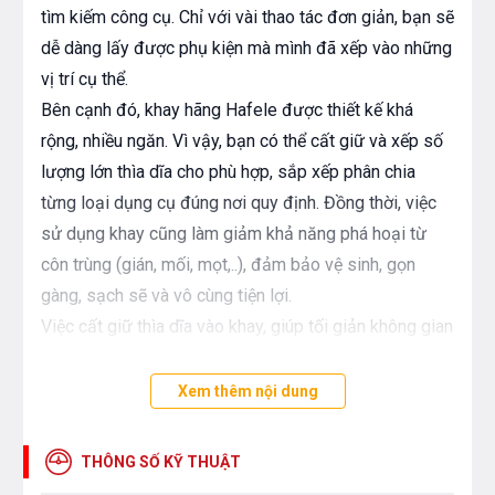
tìm kiếm công cụ. Chỉ với vài thao tác đơn giản, bạn sẽ
dễ dàng lấy được phụ kiện mà mình đã xếp vào những
vị trí cụ thể.
Bên cạnh đó, khay hãng Hafele được thiết kế khá
rộng, nhiều ngăn. Vì vậy, bạn có thể cất giữ và xếp số
lượng lớn thìa dĩa cho phù hợp, sắp xếp phân chia
từng loại dụng cụ đúng nơi quy định. Đồng thời, việc
sử dụng khay cũng làm giảm khả năng phá hoại từ
côn trùng (gián, mối, mọt,..), đảm bảo vệ sinh, gọn
gàng, sạch sẽ và vô cùng tiện lợi.
Việc cất giữ thìa dĩa vào khay, giúp tối giản không gian
sống, hạn chế việc tiêu tốn diện tích sử dụng và đảm
bảo không gian bếp của bạn luôn thông thoáng, rộng
Xem thêm nội dung
rãi và thanh lịch.
THÔNG SỐ KỸ THUẬT