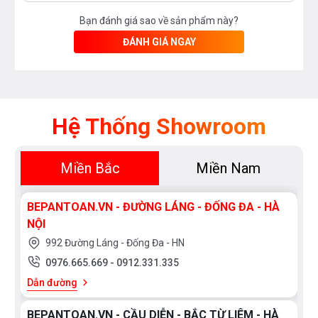
Dung tích: 71 lít
Bạn đánh giá sao về sản phẩm này?
ĐÁNH GIÁ NGAY
Thiết kế Lò nướng Bosch HBG635BS1
Núm xoay
Khoang lò bằng chất liệu thép không gỉ
Hệ Thống Showroom
Làm sạch
Lớp lót lò EcoClean: hỗ trợ làm sạch khoang lò
Miền Bắc
Miền Nam
hiệu quả
Cửa kính nhiều lớp dễ dàng lau chùi và làm sạch
BEPANTOAN.VN - ĐƯỜNG LÁNG - ĐỐNG ĐA - HÀ
NỘI
Tiện nghi HBG635BS1
992 Đường Láng - Đống Đa - HN
Đề xuất nhiệt độ
0976.665.669
-
0912.331.335
Dẫn đường
Hiển thị nhiệt độ thực tế
Kiểm soát cách gia nhiệt
BEPANTOAN.VN - CẦU DIỄN - BẮC TỪ LIÊM - HÀ