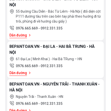
NỘI
Kiểm soát quá trình nấu ăn
55 Đường Cầu Diễn - Bắc Từ Liêm - Hà Nội ( đối diện cột
Cửa bàn lề dưới, có tay cầm, cửa mở êm ái và nhẹ
P111 đường tàu trên cao bên tay phải theo hướng đi từ
trôi, phùng đi về hướng cầu giấy )
Số chương trình tự động: 20
0976.665.669
-
0912.331.335
Màn hình hiển thị TFT hiện đại
Dẫn đường
Nút thông tin
BEPANTOAN.VN - ĐẠI LA - HAI BÀ TRƯNG - HÀ
Làm nóng nhanh
NỘI
61 Đại La ( Minh Khai ) - Hai Bà TRưng – HN
Đồng hồ điện tử
0976.665.669
-
0912.331.335
Đèn chiếu sáng bên trong khoang lò
Dẫn đường
Quạt làm mát
BEPANTOAN.VN - NGUYỄN TRÃI - THANH XUÂN -
HÀ NỘI
Môi trường và an toàn
Nguyễn Trãi - Thanh Xuân - HN
Nhiệt độ cửa lò HBG635BS1 rất thấp: nhiệt độ tối
0976.665.669
-
0912.331.335
đa là 40 độ C
Dẫn đường