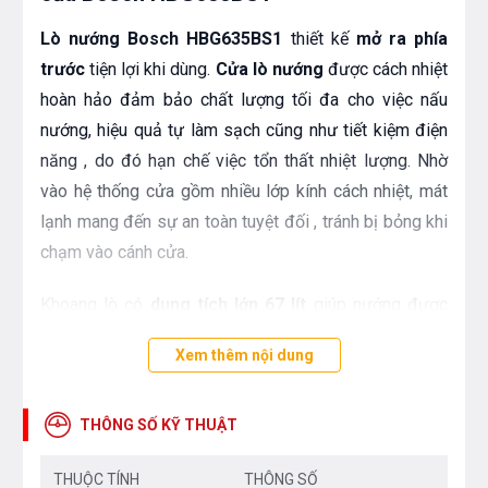
Lò nướng Bosch HBG635BS1
thiết kế
mở ra phía
trước
tiện lợi khi dùng.
Cửa lò nướng
được cách nhiệt
hoàn hảo đảm bảo chất lượng tối đa cho việc nấu
nướng, hiệu quả tự làm sạch cũng như tiết kiệm điện
năng , do đó hạn chế việc tổn thất nhiệt lượng. Nhờ
vào hệ thống cửa gồm nhiều lớp kính cách nhiệt, mát
lạnh mang đến sự an toàn tuyệt đối , tránh bị bỏng khi
chạm vào cánh cửa.
Khoang lò có
dung tích lớn 67 lít
giúp nướng được
nhiều thực phẩm trong 1 lần nướng đảm bảo tất cả
Xem thêm nội dung
chín đều hoàn hảo, đặc biệt bên trong khoang lò được
tráng lớp men Titan màu xám tự làm sạch dễ dàng có
khả năng chống trầy xước chịu được ở nhiệt độ cao.
THÔNG SỐ KỸ THUẬT
THUỘC TÍNH
THÔNG SỐ