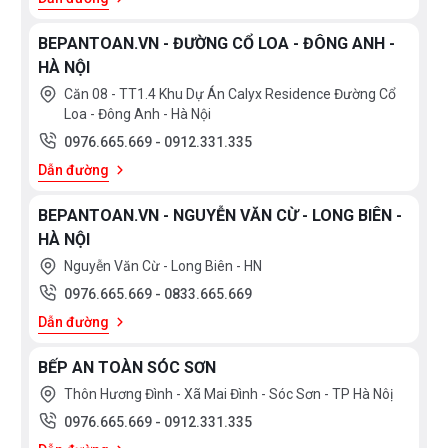
Khóa trẻ em
BEPANTOAN.VN - ĐƯỜNG CỔ LOA - ĐÔNG ANH -
Tắt an toàn
HÀ NỘI
Nút Start/Stop
Căn 08 - TT1.4 Khu Dự Án Calyx Residence Đường Cổ
Loa - Đông Anh - Hà Nội
Đánh giá hiệu quả năng lượng (theo tiêu chuẩn
0976.665.669
-
0912.331.335
châu Âu số 65/2014): A
Dẫn đường
Số khoang: 1
BEPANTOAN.VN - NGUYỄN VĂN CỪ - LONG BIÊN -
Nguồn nhiệt: điện
HÀ NỘI
Nguyễn Văn Cừ - Long Biên - HN
Phụ kiện Lò nướng Bosch HBG635BS1
0976.665.669
-
0833.665.669
1 khay nướng bánh
Dẫn đường
1 vỉ nướng
BẾP AN TOÀN SÓC SƠN
1 khay thông thường
Thôn Hương Đình - Xã Mai Đình - Sóc Sơn - TP Hà Nôị
0976.665.669
-
0912.331.335
Kích thước và trọng lượng