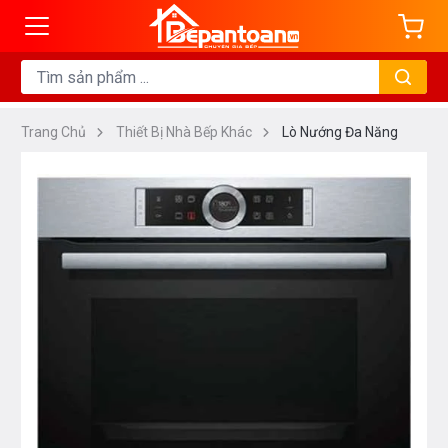
Trang Chủ
Thiết Bị Nhà Bếp Khác
Lò Nướng Đa Năng