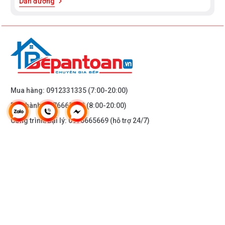
Dẫn đường
Kích thước thiết bị (HxWxD): 595 x 594 x 548 mm
Kích thước khoang lò (HxWxD): 480 x 357 x 415 mm
Trọng lượng: 35 kg
Chiều dài cáp điện: 120 cm
Mua hàng:
0912331335
(7:00-20:00)
Bảo hành:
0976665669
(8:00-20:00)
Tổng kết nối điện: 3,6 kW
Công trình/Đại lý:
0976665669
(hỗ trợ 24/7)
Cường độ dòng điện: 16 A
Điện áp: 220 – 240 V
THÔNG TIN KHÁC
Thiết kế Lò nướng Bosch HBG635BS1
DOANH NGHIỆP
Màu sắc mặt trước: Đen
Chất liệu bảng điều khiển: Thép không gỉ