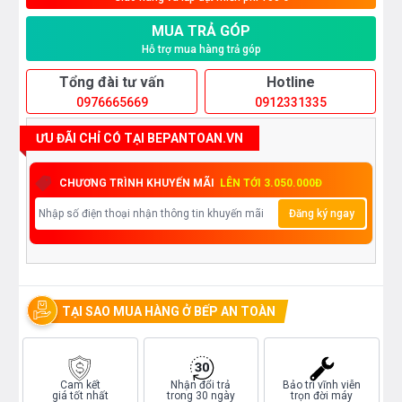
MUA TRẢ GÓP
Hỗ trợ mua hàng trả góp
Tổng đài tư vấn
Hotline
0976665669
0912331335
ƯU ĐÃI CHỈ CÓ TẠI BEPANTOAN.VN
CHƯƠNG TRÌNH KHUYẾN MÃI
LÊN TỚI 3.050.000Đ
Đăng ký ngay
TẠI SAO MUA HÀNG Ở BẾP AN TOÀN
Cam kết
Nhận đổi trả
Bảo trì vĩnh viễn
giá tốt nhất
trong 30 ngày
trọn đời máy