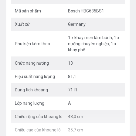
Đánh giá linh kiện lò nướng HBG635BS1
có tốt không?
Mã sản phẩm
Bosch HBG635BS1
Lò nướng Bosch HBG635BS1
sử dụng cửa kính chịu
Xuất xứ
Germany
nhiệt được trán 4 lớp men giúp mọi người yên tâm dù
1 x khay men làm bánh, 1 x
lò nướng đang hoạt động. Mặt trong cửa giúp giữ
Phụ kiện kèm theo
nướng chuyên nghiệp, 1 x
nhiệt độ trong lò ổn định và mặt ngoài cách nhiệt an
khay phổ
toàn cho người sử dụng.
Chức năng nướng
13
Hiệu suất năng lượng
81,1
Không gian bên trong lò nướng được phủ một
Dung tích khoang
71 lít
lớp men cao cấp EcoClean, rất mịn và không
Lớp năng lượng
A
thấm nước giúp cho nhiệt được tập trung vào
trung tâm khoang nướng chứ không bị hấp thu
Chiều rộng của khoang lò
48,0 cm
vào vỉ nướng và khay nướng.
Chiều cao của khoang lò
35,7 cm
Lớp men chống dính EcoClean của lò nướng