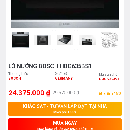
LÒ NƯỚNG BOSCH HBG635BS1
Thương hiệu
Xuất xứ
Mã sản phẩm
BOSCH
GERMANY
HBG635BS1
24.375.000 ₫
29.570.000 ₫
Tiết kiệm 18%
KHẢO SÁT - TƯ VẤN LẮP ĐẶT TẠI NHÀ
Miễn phí 100%
MUA NGAY
Giao hàng và lắp đặt miễn phí 100%